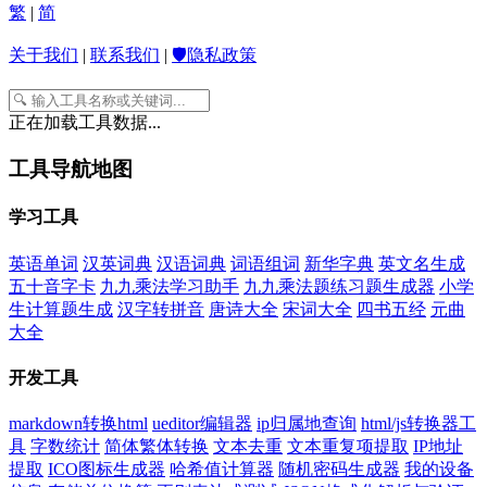
繁
|
简
关于我们
|
联系我们
|
🛡️隐私政策
正在加载工具数据...
工具导航地图
学习工具
英语单词
汉英词典
汉语词典
词语组词
新华字典
英文名生成
五十音字卡
九九乘法学习助手
九九乘法题练习题生成器
小学
生计算题生成
汉字转拼音
唐诗大全
宋词大全
四书五经
元曲
大全
开发工具
markdown转换html
ueditor编辑器
ip归属地查询
html/js转换器工
具
字数统计
简体繁体转换
文本去重
文本重复项提取
IP地址
提取
ICO图标生成器
哈希值计算器
随机密码生成器
我的设备