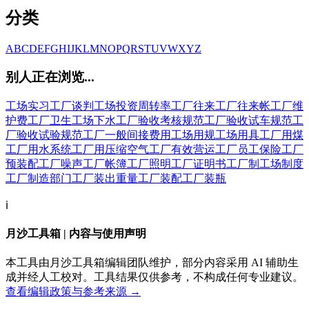
分类
A
B
C
D
E
F
G
H
I
J
K
L
M
N
O
P
Q
R
S
T
U
V
W
X
Y
Z
别人正在浏览...
工场实习
工厂谈判
工场投资周转率
工厂往来
工厂往来帐
工厂维
护费
工厂卫生
工场下水
工厂验收考核规范
工厂验收试车规范
工
厂验收试验规范
工厂一般间接费用
工场用规
工场用具
工厂用煤
工厂用水系统
工厂用压缩空气
工厂有效营运
工厂员工保险
工厂
预装配
工厂噪声
工厂帐簿
工厂照明
工厂证明书
工厂制
工场制度
工厂制造部门
工厂装出重量
工厂装配
工厂装瓶
ℹ️
月沙工具箱 | 内容与使用声明
本工具由月沙工具箱编辑团队维护，部分内容采用 AI 辅助生
成并经人工校对。工具结果仅供参考，不构成任何专业建议。
查看编辑政策与参考来源 →