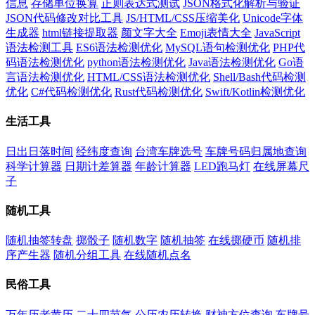
信息
存储单位换算
正则表达式测试
JSON格式化解析与验证
JSON代码修改对比工具
JS/HTML/CSS压缩美化
Unicode字体
生成器
html链接提取器
颜文字大全
Emoji表情大全
JavaScript
语法检测工具
ES6语法检测优化
MySQL语句检测优化
PHP代
码语法检测优化
python语法检测优化
Java语法检测优化
Go语
言语法检测优化
HTML/CSS语法检测优化
Shell/Bash代码检测
优化
C#代码检测优化
Rust代码检测优化
Swift/Kotlin检测优化
生活工具
日出日落时间
经纬度查询
台湾车牌选号
车牌号码归属地查询
科学计算器
日期计差算器
年龄计算器
LED跑马灯
在线屏幕尺
子
随机工具
随机抽签转盘
掷骰子
随机数字
随机抽签
在线掷硬币
随机排
序产生器
随机分组工具
在线随机点名
民俗工具
万年历老黄历
二十四节气
公历农历转换
财神方位查询
车牌号