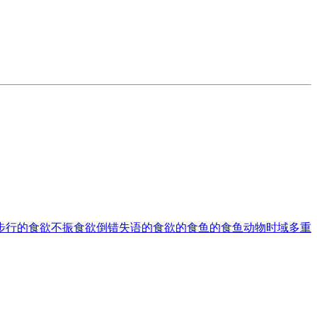
步行的
食欲不振
食欲倒错
失语的
食欲的
食鱼的
食鱼动物
时域多重