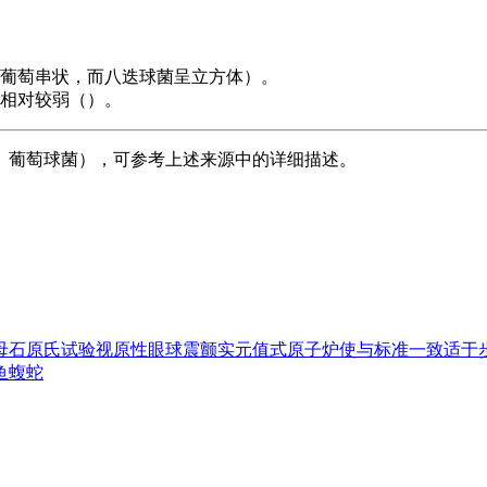
葡萄串状，而八迭球菌呈立方体）。
相对较弱（）。
、葡萄球菌），可参考上述来源中的详细描述。
母
石原氏试验
视原性眼球震颤
实元值
式原子炉
使与标准一致
适于
鱼蝮蛇