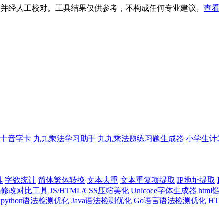
生成并经人工校对。工具结果仅供参考，不构成任何专业建议。
查看
十音字卡
九九乘法学习助手
九九乘法题练习题生成器
小学生计
具
字数统计
简体繁体转换
文本去重
文本重复项提取
IP地址提取
代码修改对比工具
JS/HTML/CSS压缩美化
Unicode字体生成器
htm
python语法检测优化
Java语法检测优化
Go语言语法检测优化
H