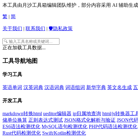
本工具由月沙工具箱编辑团队维护，部分内容采用 AI 辅助
繁
|
简
关于我们
|
联系我们
|
🛡️隐私政策
正在加载工具数据...
工具导航地图
学习工具
英语单词
汉英词典
汉语词典
词语组词
新华字典
英文名生成
五
开发工具
markdown转换html
ueditor编辑器
ip归属地查询
html/js转换器工
储单位换算
正则表达式测试
JSON格式化解析与验证
JSON
ES6语法检测优化
MySQL语句检测优化
PHP代码语法检测优化
Rust代码检测优化
Swift/Kotlin检测优化