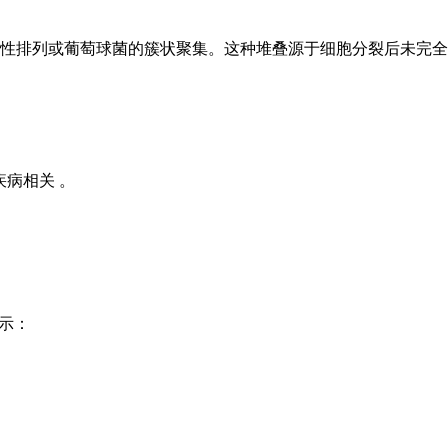
性排列或葡萄球菌的簇状聚集。这种堆叠源于细胞分裂后未完全分
病相关 。
示：