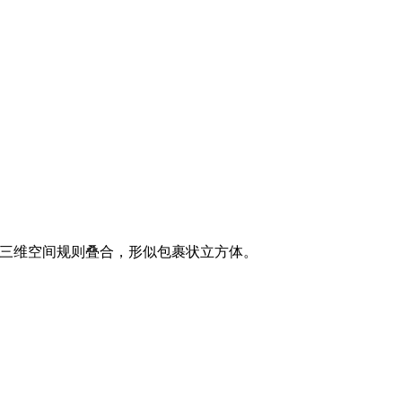
胞呈三维空间规则叠合，形似包裹状立方体。