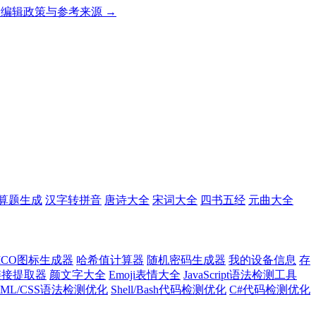
编辑政策与参考来源 →
算题生成
汉字转拼音
唐诗大全
宋词大全
四书五经
元曲大全
ICO图标生成器
哈希值计算器
随机密码生成器
我的设备信息
存
l链接提取器
颜文字大全
Emoji表情大全
JavaScript语法检测工具
TML/CSS语法检测优化
Shell/Bash代码检测优化
C#代码检测优化