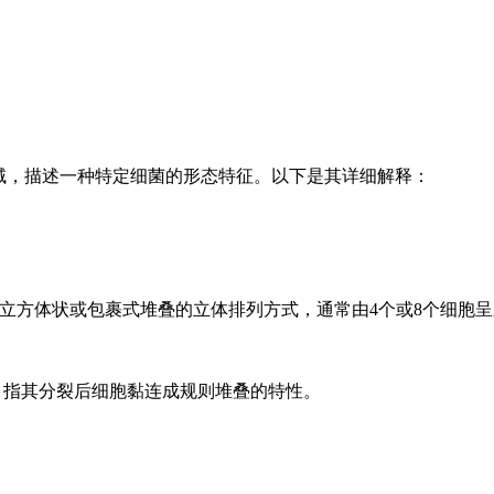
域，描述一种特定细菌的形态特征。以下是其详细解释：
表现为立方体状或包裹式堆叠的立体排列方式，通常由4个或8个细
裹状"，指其分裂后细胞黏连成规则堆叠的特性。