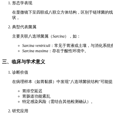
形态学表现
在显微镜下呈四联或八联立方体结构，区别于链球菌的线
状 。
典型代表菌属
主要关联八迭球菌属（
Sarcina
），如：
Sarcina ventriculi
：常见于胃液或土壤，与消化系统疾
Sarcina maxima
：存在于酸性环境中。
三、临床与学术意义
诊断价值
在病理样本（如胃黏膜）中发现"八迭球菌状结构"可能提
胃排空延迟
胃肠道功能紊乱
特定感染风险（需结合其他检测确认）。
研究应用