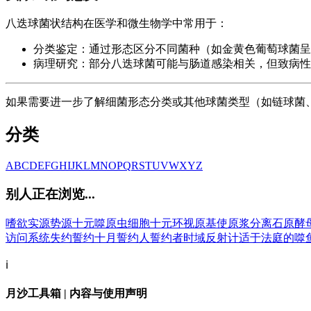
八迭球菌状结构在医学和微生物学中常用于：
分类鉴定：通过形态区分不同菌种（如金黄色葡萄球菌呈
病理研究：部分八迭球菌可能与肠道感染相关，但致病性
如果需要进一步了解细菌形态分类或其他球菌类型（如链球菌
分类
A
B
C
D
E
F
G
H
I
J
K
L
M
N
O
P
Q
R
S
T
U
V
W
X
Y
Z
别人正在浏览...
嗜欲
实源
势源
十元
噬原虫细胞
十元环
视原基
使原浆分离
石原酵
访问系统
失约
誓约
十月
誓约人
誓约者
时域反射计
适于法庭的
噬
ℹ️
月沙工具箱 | 内容与使用声明