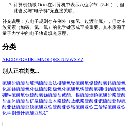
计算机领域 Octet在计算机中表示八位字节（8-bit），但
此含义与“电子群”无直接关联。
补充说明：八电子规则存在例外（如氢、过渡金属），但对主
族元素（如碳、氮、氧）的化学键形成至关重要。其本质源于
量子力学中的电子轨道填充原理。
分类
A
B
C
D
E
F
G
H
I
J
K
L
M
N
O
P
Q
R
S
T
U
V
W
X
Y
Z
别人正在浏览...
硫酸盐
硫酸盐玻璃
硫酸盐法
柳酸氧铋
硫酸氧铬
硫酸氧钴
硫酸氧
化高铈
硫酸氧化钪
硫酸阳极氧化
硫酸氧锔
硫酸氧硼根钠
硫酸氧
硼钠
硫酸氧钛
硫酸氧锑
硫酸盐或酯、根
硫酸烟硷
硫酸盐浆
硫酸
盐晶体
硫酸盐矿泉
硫酸盐木浆
硫酸盐纸浆
硫酸亚钯
硫酸亚钐
硫
酸亚钛
硫酸亚锑
硫酸亚铁
硫酸亚铁铵
硫酸亚铁二价锰
硫酸亚铁
化学剂量计
硫酸亚铁矿
ℹ️