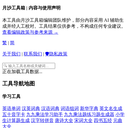
月沙工具箱 | 内容与使用声明
本工具由月沙工具箱编辑团队维护，部分内容采用 AI 辅助生
成并经人工校对。工具结果仅供参考，不构成任何专业建议。
查看编辑政策与参考来源 →
繁
|
简
关于我们
|
联系我们
|
🛡️隐私政策
正在加载工具数据...
工具导航地图
学习工具
英语单词
汉英词典
汉语词典
词语组词
新华字典
英文名生成
五十音字卡
九九乘法学习助手
九九乘法题练习题生成器
小学
生计算题生成
汉字转拼音
唐诗大全
宋词大全
四书五经
元曲
大全