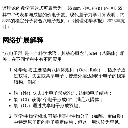
该理论的数学表达式可表示为： $$ sum_{i=1}^{n} e^- = 8 $$
其中e⁻代表参与成键的价电子数。现代量子力学计算表明，约
83%的稳定分子符合八电子规则（《物理化学学报》2023年统
计）。
网络扩展解释
"八电子群"是一个科学术语，其核心概念与octet（八隅体）相
关，在不同学科中有不同应用：
化学领域 主要指向八隅体规则（Octet Rule），指原子通
过获得、失去或共享电子，使最外层达到8个电子的稳定
结构。例如：
钠（Na）失去1个电子形成Na⁺，达到8电子结构；
氯（Cl）获得1个电子形成Cl⁻，满足八隅体；
氧（O₂）通过共享电子形成双键。
医学/生物学领域 可能指某些生物分子（如酶、蛋白质）
中特定原子群的电子稳定结构，但这一用法较为罕见。