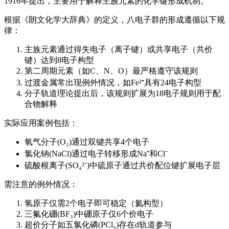
1916年提出，主要用于解释主族元素的化学键形成机制。
根据《朗文化学大辞典》的定义，八电子群的形成遵循以下规
律：
主族元素通过得失电子（离子键）或共享电子（共价
键）达到8电子构型
第二周期元素（如C、N、O）最严格遵守该规则
过渡金属常出现例外情况，如Fe²⁺具有24电子构型
分子轨道理论提出后，该规则扩展为18电子规则用于配
合物解释
实际应用案例包括：
氧气分子(O₂)通过双键共享4个电子
氯化钠(NaCl)通过电子转移形成Na⁺和Cl⁻
硫酸根离子(SO₄²⁻)中硫原子通过共价配位键扩展电子层
需注意的例外情况：
氢原子仅需2个电子即可稳定（氦构型）
三氟化硼(BF₃)中硼原子仅6个价电子
超价分子如五氯化磷(PCl₅)存在d轨道参与