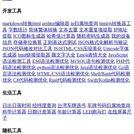
开发工具
markdown转换html
ueditor编辑器
ip归属地查询
html/js转换器工
具
字数统计
简体繁体转换
文本去重
文本重复项提取
IP地址
提取
ICO图标生成器
哈希值计算器
随机密码生成器
我的设备
信息
存储单位换算
正则表达式测试
JSON格式化解析与验证
JSON代码修改对比工具
JS/HTML/CSS压缩美化
Unicode字体
生成器
html链接提取器
颜文字大全
Emoji表情大全
JavaScript
语法检测工具
ES6语法检测优化
MySQL语句检测优化
PHP代
码语法检测优化
python语法检测优化
Java语法检测优化
Go语
言语法检测优化
HTML/CSS语法检测优化
Shell/Bash代码检测
优化
C#代码检测优化
Rust代码检测优化
Swift/Kotlin检测优化
生活工具
日出日落时间
经纬度查询
台湾车牌选号
车牌号码归属地查询
科学计算器
日期计差算器
年龄计算器
LED跑马灯
在线屏幕尺
子
随机工具