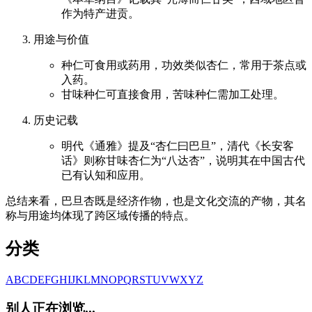
作为特产进贡。
用途与价值
种仁可食用或药用，功效类似杏仁，常用于茶点或
入药。
甘味种仁可直接食用，苦味种仁需加工处理。
历史记载
明代《通雅》提及“杏仁曰巴旦”，清代《长安客
话》则称甘味杏仁为“八达杏”，说明其在中国古代
已有认知和应用。
总结来看，巴旦杏既是经济作物，也是文化交流的产物，其名
称与用途均体现了跨区域传播的特点。
分类
A
B
C
D
E
F
G
H
I
J
K
L
M
N
O
P
Q
R
S
T
U
V
W
X
Y
Z
别人正在浏览...