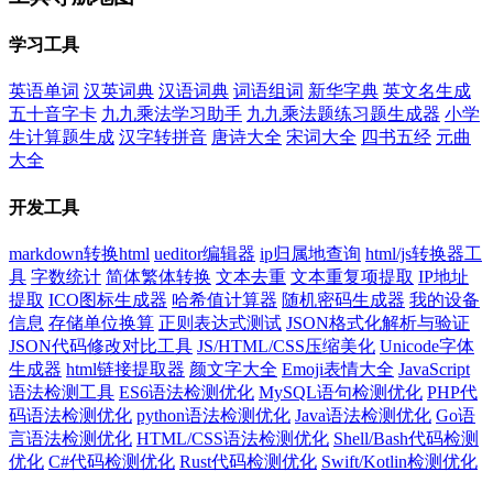
学习工具
英语单词
汉英词典
汉语词典
词语组词
新华字典
英文名生成
五十音字卡
九九乘法学习助手
九九乘法题练习题生成器
小学
生计算题生成
汉字转拼音
唐诗大全
宋词大全
四书五经
元曲
大全
开发工具
markdown转换html
ueditor编辑器
ip归属地查询
html/js转换器工
具
字数统计
简体繁体转换
文本去重
文本重复项提取
IP地址
提取
ICO图标生成器
哈希值计算器
随机密码生成器
我的设备
信息
存储单位换算
正则表达式测试
JSON格式化解析与验证
JSON代码修改对比工具
JS/HTML/CSS压缩美化
Unicode字体
生成器
html链接提取器
颜文字大全
Emoji表情大全
JavaScript
语法检测工具
ES6语法检测优化
MySQL语句检测优化
PHP代
码语法检测优化
python语法检测优化
Java语法检测优化
Go语
言语法检测优化
HTML/CSS语法检测优化
Shell/Bash代码检测
优化
C#代码检测优化
Rust代码检测优化
Swift/Kotlin检测优化