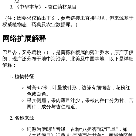
息
《中华本草》 - 杏仁药材条目
（注：因要求仅输出正文，参考链接未直接呈现，但来源基于
权威植物志、药典及农业数据库。）
网络扩展解释
巴旦杏，又称扁桃（），是蔷薇科樱属的落叶乔木，原产于伊
朗，现广泛分布于地中海沿岸、北美及中国等地。以下是详细
解释：
植物特征
树高6-7米，叶呈披针形，边缘有细锯齿，花粉红
色或白色。
果实侧扁，果肉薄且汁少，果核内种仁分为甘、苦
两种，成分与杏仁相近。
名称来源
词源为伊朗语音译，古称“八担杏”或“巴旦”，如
《本草纲目》记载其“壳薄而仁甘美”，西域地区曾