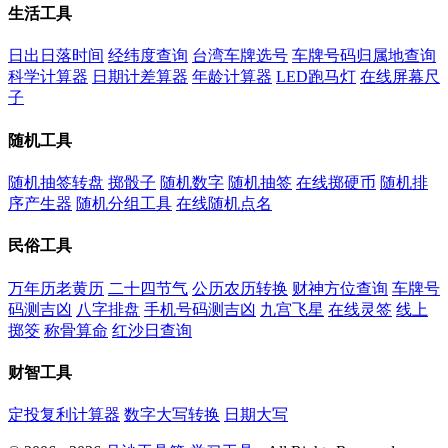
生活工具
日出日落时间
经纬度查询
台湾车牌选号
车牌号码归属地查询
科学计算器
日期计差算器
年龄计算器
LED跑马灯
在线屏幕尺
子
随机工具
随机抽签转盘
掷骰子
随机数字
随机抽签
在线掷硬币
随机排
序产生器
随机分组工具
在线随机点名
民俗工具
万年历老黄历
二十四节气
公历农历转换
财神方位查询
车牌号
码测吉凶
八字排盘
手机号码测吉凶
九宫飞星
在线灵签
线上
掷筊
称骨算命
红沙日查询
财智工具
定投复利计算器
数字大写转换
日期大写