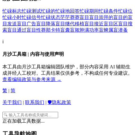
忙碌标志
忙碌测试
忙碌的
忙碌地回答
忙碌期间
忙碌条件
忙碌位
忙碌小时
忙碌信号
忙碌状态
茫茫
莽莽
盲目
盲目崇拜的
盲目的
盲
目发送
盲目广告
盲目降落
盲目继代移植
盲目接近
盲目区
盲目搜
索
盲目通过
盲目性
莽那卡特
盲囊
盲脓肿
满功率
盲蜱属
盲潜蚤
ℹ️
月沙工具箱 | 内容与使用声明
本工具由月沙工具箱编辑团队维护，部分内容采用 AI 辅助生
成并经人工校对。工具结果仅供参考，不构成任何专业建议。
查看编辑政策与参考来源 →
繁
|
简
关于我们
|
联系我们
|
🛡️隐私政策
正在加载工具数据...
工具导航地图