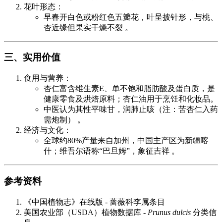
花叶形态：
早春开白色或粉红色五瓣花，叶呈披针形，与桃、
杏近缘但果实干燥不裂 。
三、实用价值
食用与营养：
杏仁富含维生素E、单不饱和脂肪酸及蛋白质，是
健康零食及烘焙原料；杏仁油用于烹饪和化妆品。
中医认为其性平味甘，润肺止咳（注：苦杏仁入药
需炮制） 。
经济与文化：
全球约80%产量来自加州，中国主产区为新疆喀
什；维吾尔语称“巴旦姆”，象征吉祥 。
参考资料
《中国植物志》在线版 - 蔷薇科李属条目
美国农业部（USDA）植物数据库 -
Prunus dulcis
分类信