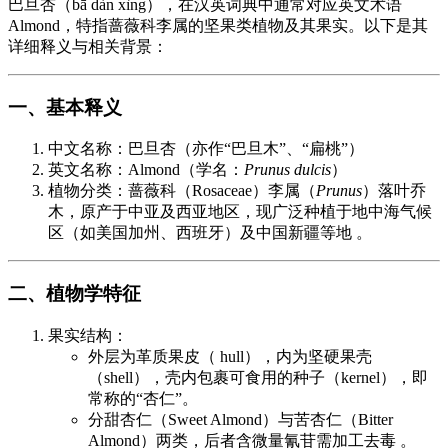
巴旦杏（bā dàn xìng），在汉英词典中通常对应英文术语
Almond，特指蔷薇科李属的坚果类植物及其果实。以下是其
详细释义与相关背景：
一、基本释义
中文名称：巴旦杏（亦作“巴旦木”、“扁桃”）
英文名称：Almond（学名：
Prunus dulcis
）
植物分类：蔷薇科（Rosaceae）李属（
Prunus
）落叶乔
木，原产于中亚及西亚地区，现广泛种植于地中海气候
区（如美国加州、西班牙）及中国新疆等地 。
二、植物学特征
果实结构：
外层为革质果皮（ hull），内为坚硬果壳
（shell），壳内包裹可食用的种子（kernel），即
常称的“杏仁”。
分甜杏仁（Sweet Almond）与苦杏仁（Bitter
Almond）两类，后者含微量氰苷需加工去毒 。