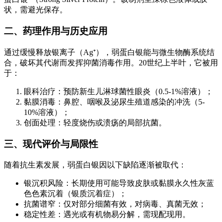
状，需避光保存。
二、药理作用与历史应用
通过缓慢释放银离子（Ag⁺），弱蛋白银能与微生物酶系统结
合，破坏其代谢而发挥抑菌消毒作用。20世纪上半叶，它被用
于：
眼科治疗：预防新生儿淋球菌性眼炎（0.5-1%溶液）；
黏膜消毒：鼻腔、咽喉及泌尿生殖道感染的冲洗（5-
10%溶液）；
创面处理：轻度烧伤或溃疡的局部抗菌。
三、现代评价与局限性
随着抗生素发展，弱蛋白银因以下缺陷逐渐被取代：
银沉积风险：长期使用可能导致皮肤或黏膜永久性灰蓝
色色素沉着（银质沉着症）；
抗菌谱窄：仅对部分细菌有效，对病毒、真菌无效；
稳定性差：遇光或有机物易分解，需现配现用。