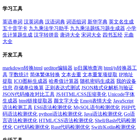
学习工具
英语单词
汉英词典
汉语词典
词语组词
新华字典
英文名生成
五十音字卡
九九乘法学习助手
九九乘法题练习题生成器
小学
生计算题生成
汉字转拼音
唐诗大全
宋词大全
四书五经
元曲
大全
开发工具
markdown转换html
ueditor编辑器
ip归属地查询
html/js转换器工
具
字数统计
简体繁体转换
文本去重
文本重复项提取
IP地址
提取
ICO图标生成器
哈希值计算器
随机密码生成器
我的设备
信息
存储单位换算
正则表达式测试
JSON格式化解析与验证
JSON代码修改对比工具
JS/HTML/CSS压缩美化
Unicode字体
生成器
html链接提取器
颜文字大全
Emoji表情大全
JavaScript
语法检测工具
ES6语法检测优化
MySQL语句检测优化
PHP代
码语法检测优化
python语法检测优化
Java语法检测优化
Go语
言语法检测优化
HTML/CSS语法检测优化
Shell/Bash代码检测
优化
C#代码检测优化
Rust代码检测优化
Swift/Kotlin检测优化