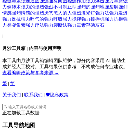
羟链霉素
强连通图
强连通有向图
羟连作用
强力爆击
强力车床
强
力倒转术
强力的
强烈
强烈不可制止型
强烈的
强烈地
强裂解
强烈
情感
强烈情感的
强烈厌恶黑人的人
强烈溢光灯
强力法
强力发爆
强力反抗
强力呼气的
强力呼吸
强力搅拌
强力搅拌机
强力抗拒
强
力类凝集素
强力疗法
强力裂断法
强力霉素
羟磷灰石
ℹ️
月沙工具箱 | 内容与使用声明
本工具由月沙工具箱编辑团队维护，部分内容采用 AI 辅助生
成并经人工校对。工具结果仅供参考，不构成任何专业建议。
查看编辑政策与参考来源 →
繁
|
简
关于我们
|
联系我们
|
🛡️隐私政策
正在加载工具数据...
工具导航地图