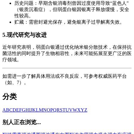
历史问题：早期含银消毒剂曾因过度使用导致“蓝色人”
（银质沉着症），但弱蛋白银因银离子释放缓慢，安全
性较高。
贮藏：需密封避光保存，避免银离子过早解离失效。
5.现代研究与改进
近年研究表明，弱蛋白银通过优化纳米银分散技术，在保持抗
菌活性的同时提升了生物相容性，未来可能拓展至更广泛的医
疗领域。
如需进一步了解具体用法或不良反应，可参考权威医药平台
（如、7）。
分类
A
B
C
D
E
F
G
H
I
J
K
L
M
N
O
P
Q
R
S
T
U
V
W
X
Y
Z
别人正在浏览...