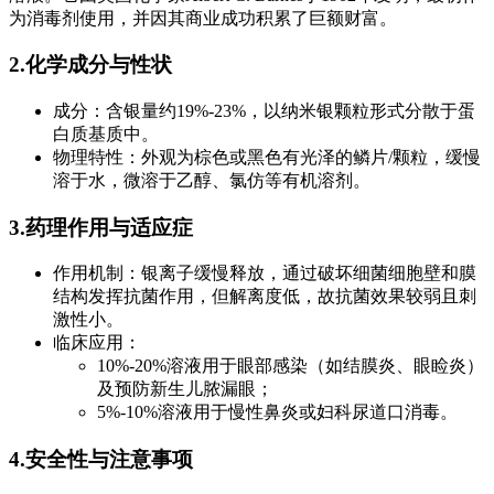
为消毒剂使用，并因其商业成功积累了巨额财富。
2.化学成分与性状
成分：含银量约19%-23%，以纳米银颗粒形式分散于蛋
白质基质中。
物理特性：外观为棕色或黑色有光泽的鳞片/颗粒，缓慢
溶于水，微溶于乙醇、氯仿等有机溶剂。
3.药理作用与适应症
作用机制：银离子缓慢释放，通过破坏细菌细胞壁和膜
结构发挥抗菌作用，但解离度低，故抗菌效果较弱且刺
激性小。
临床应用：
10%-20%溶液用于眼部感染（如结膜炎、眼睑炎）
及预防新生儿脓漏眼；
5%-10%溶液用于慢性鼻炎或妇科尿道口消毒。
4.安全性与注意事项