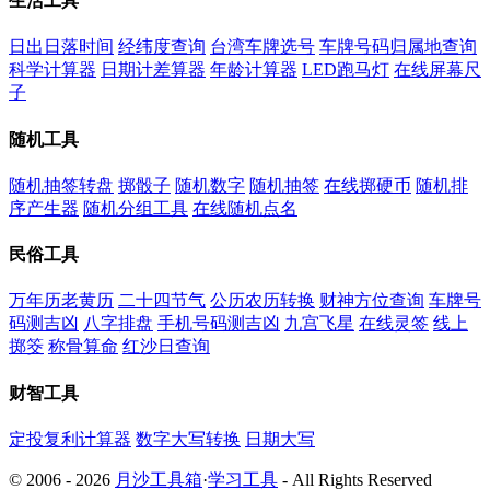
生活工具
日出日落时间
经纬度查询
台湾车牌选号
车牌号码归属地查询
科学计算器
日期计差算器
年龄计算器
LED跑马灯
在线屏幕尺
子
随机工具
随机抽签转盘
掷骰子
随机数字
随机抽签
在线掷硬币
随机排
序产生器
随机分组工具
在线随机点名
民俗工具
万年历老黄历
二十四节气
公历农历转换
财神方位查询
车牌号
码测吉凶
八字排盘
手机号码测吉凶
九宫飞星
在线灵签
线上
掷筊
称骨算命
红沙日查询
财智工具
定投复利计算器
数字大写转换
日期大写
© 2006 - 2026
月沙工具箱
·
学习工具
- All Rights Reserved