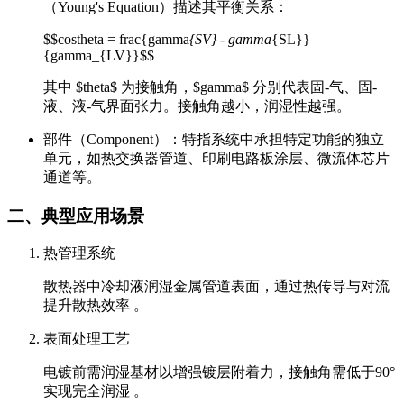
（Young's Equation）描述其平衡关系：
$$costheta = frac{gamma
{SV} - gamma
{SL}}
{gamma_{LV}}$$
其中 $theta$ 为接触角，$gamma$ 分别代表固-气、固-
液、液-气界面张力。接触角越小，润湿性越强。
部件（Component）：特指系统中承担特定功能的独立
单元，如热交换器管道、印刷电路板涂层、微流体芯片
通道等。
二、典型应用场景
热管理系统
散热器中冷却液润湿金属管道表面，通过热传导与对流
提升散热效率 。
表面处理工艺
电镀前需润湿基材以增强镀层附着力，接触角需低于90°
实现完全润湿 。