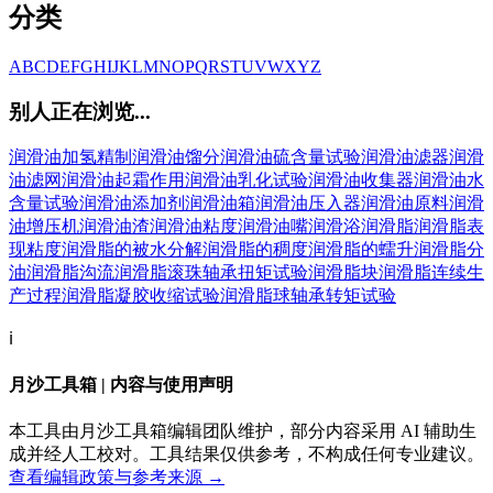
分类
A
B
C
D
E
F
G
H
I
J
K
L
M
N
O
P
Q
R
S
T
U
V
W
X
Y
Z
别人正在浏览...
润滑油加氢精制
润滑油馏分
润滑油硫含量试验
润滑油滤器
润滑
油滤网
润滑油起霜作用
润滑油乳化试验
润滑油收集器
润滑油水
含量试验
润滑油添加剂
润滑油箱
润滑油压入器
润滑油原料
润滑
油增压机
润滑油渣
润滑油粘度
润滑油嘴
润滑浴
润滑脂
润滑脂表
现粘度
润滑脂的被水分解
润滑脂的稠度
润滑脂的蠕升
润滑脂分
油
润滑脂沟流
润滑脂滚珠轴承扭矩试验
润滑脂块
润滑脂连续生
产过程
润滑脂凝胶收缩试验
润滑脂球轴承转矩试验
ℹ️
月沙工具箱 | 内容与使用声明
本工具由月沙工具箱编辑团队维护，部分内容采用 AI 辅助生
成并经人工校对。工具结果仅供参考，不构成任何专业建议。
查看编辑政策与参考来源 →