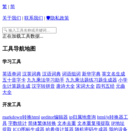
繁
|
简
关于我们
|
联系我们
|
🛡️隐私政策
正在加载工具数据...
工具导航地图
学习工具
英语单词
汉英词典
汉语词典
词语组词
新华字典
英文名生成
五十音字卡
九九乘法学习助手
九九乘法题练习题生成器
小学
生计算题生成
汉字转拼音
唐诗大全
宋词大全
四书五经
元曲
大全
开发工具
markdown转换html
ueditor编辑器
ip归属地查询
html/js转换器工
具
字数统计
简体繁体转换
文本去重
文本重复项提取
IP地址
提取
ICO图标生成器
哈希值计算器
随机密码生成器
我的设备