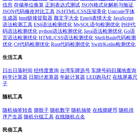
信息
存储单位换算
正则表达式测试
JSON格式化解析与验证
JSON代码修改对比工具
JS/HTML/CSS压缩美化
Unicode字体
生成器
html链接提取器
颜文字大全
Emoji表情大全
JavaScript
语法检测工具
ES6语法检测优化
MySQL语句检测优化
PHP代
码语法检测优化
python语法检测优化
Java语法检测优化
Go语
言语法检测优化
HTML/CSS语法检测优化
Shell/Bash代码检测
优化
C#代码检测优化
Rust代码检测优化
Swift/Kotlin检测优化
生活工具
日出日落时间
经纬度查询
台湾车牌选号
车牌号码归属地查询
科学计算器
日期计差算器
年龄计算器
LED跑马灯
在线屏幕尺
子
随机工具
随机抽签转盘
掷骰子
随机数字
随机抽签
在线掷硬币
随机排
序产生器
随机分组工具
在线随机点名
民俗工具