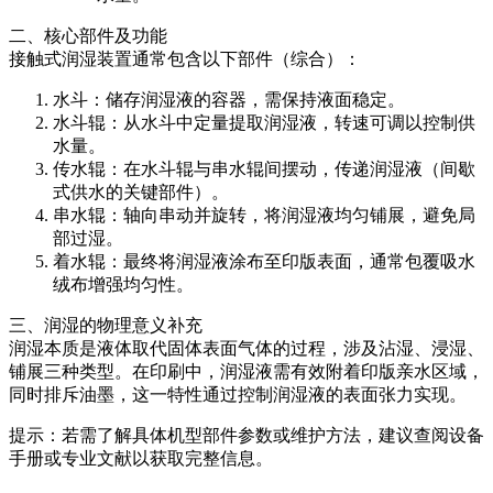
二、核心部件及功能
接触式润湿装置通常包含以下部件（综合）：
水斗：储存润湿液的容器，需保持液面稳定。
水斗辊：从水斗中定量提取润湿液，转速可调以控制供
水量。
传水辊：在水斗辊与串水辊间摆动，传递润湿液（间歇
式供水的关键部件）。
串水辊：轴向串动并旋转，将润湿液均匀铺展，避免局
部过湿。
着水辊：最终将润湿液涂布至印版表面，通常包覆吸水
绒布增强均匀性。
三、润湿的物理意义补充
润湿本质是液体取代固体表面气体的过程，涉及沾湿、浸湿、
铺展三种类型。在印刷中，润湿液需有效附着印版亲水区域，
同时排斥油墨，这一特性通过控制润湿液的表面张力实现。
提示：若需了解具体机型部件参数或维护方法，建议查阅设备
手册或专业文献以获取完整信息。