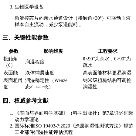
生物医学设备
微流控芯片的亲水通道设计（接触角<30°）可驱动血液
样本自主流动，减少泵送能耗 。
三、关键性能参数
参数
影响维度
工程要求
接触角
θ<90°为亲水，θ>90°为
润湿程度
（θ）
疏水
表面能
液体铺展速度
高表面能材料更易润湿
表面粗糙
润湿稳定性（Wenzel
纳米级粗糙结构可调控
度
态/Cassie态）
润湿性
四、权威参考文献
《表面与界面科学基础》（科学出版社）第7章详述润湿
动力学理论
国际标准ISO 19403-7:2020《涂层润湿性测试方法》规范
工业部件润湿性能评估流程