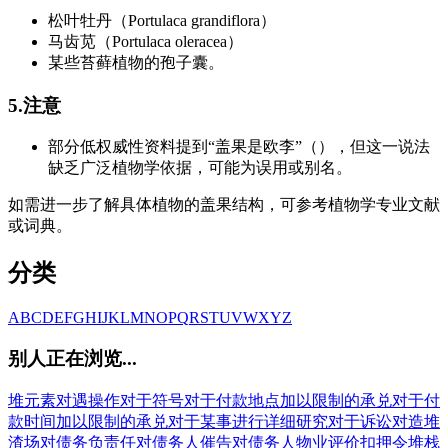
松叶牡丹（Portulaca grandiflora）
马齿苋（Portulaca oleracea）
某些苔藓植物的孢子囊。
5.注意
部分低权威性资料提到“盖果是欧李”（），但这一说法
缺乏广泛植物学依据，可能为误用或别名。
如需进一步了解具体植物的盖果结构，可参考植物学专业文献
或词典。
分类
A
B
C
D
E
F
G
H
I
J
K
L
M
N
O
P
Q
R
S
T
U
V
W
X
Y
Z
别人正在浏览...
堆元素
对遇操作
对于符号
对于付款地点加以限制的承兑
对于付
款时间加以限制的承兑
对于某事进行详细研究
对于诉讼
对造
堆
渣场
对债务负责任
对债务人催告
对债务人物业评价扣押令
堆栈