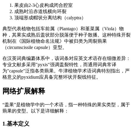
果皮由2-3心皮构成闭合腔室
成熟时沿赤道线横向环裂
顶端形成帽状分离结构（calyptra）
典型代表植物包括车前属（Plantago）和堇菜属（Viola）物
种，其果实成熟后盖状部分脱落便于种子散播。这种特殊开裂
机制在《国际植物命名法规》中被归类为周裂蒴果
（circumscissile capsule）亚型。
在汉英词典编纂体系中，该词条对应英文术语存在细微差异：
专业文献多采用"pyxis"强调盖裂特性，而通用词典常译
为"capsule"泛指各类蒴果。牛津植物学术语词典特别指出，严
格意义的pyxidium应具备完整环状开裂线特征。
网络扩展解释
“盖果”是植物学中的一个术语，指一种特殊的果实类型，属于
蒴果的变型。以下是详细解释：
1.基本定义