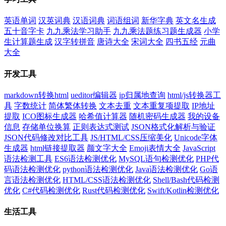
英语单词
汉英词典
汉语词典
词语组词
新华字典
英文名生成
五十音字卡
九九乘法学习助手
九九乘法题练习题生成器
小学
生计算题生成
汉字转拼音
唐诗大全
宋词大全
四书五经
元曲
大全
开发工具
markdown转换html
ueditor编辑器
ip归属地查询
html/js转换器工
具
字数统计
简体繁体转换
文本去重
文本重复项提取
IP地址
提取
ICO图标生成器
哈希值计算器
随机密码生成器
我的设备
信息
存储单位换算
正则表达式测试
JSON格式化解析与验证
JSON代码修改对比工具
JS/HTML/CSS压缩美化
Unicode字体
生成器
html链接提取器
颜文字大全
Emoji表情大全
JavaScript
语法检测工具
ES6语法检测优化
MySQL语句检测优化
PHP代
码语法检测优化
python语法检测优化
Java语法检测优化
Go语
言语法检测优化
HTML/CSS语法检测优化
Shell/Bash代码检测
优化
C#代码检测优化
Rust代码检测优化
Swift/Kotlin检测优化
生活工具