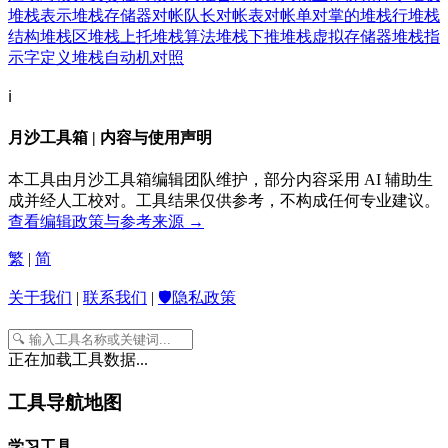
堆栈表示
堆栈存储器
对帐
队长
对帐表
对帐单
对掌的
堆栈行
堆栈
结构
堆栈区
堆栈上托
堆栈算法
堆栈下推
堆栈虚拟存储器
堆栈指
示字定义
堆栈自动机
对照
ℹ️
月沙工具箱 | 内容与使用声明
本工具由月沙工具箱编辑团队维护，部分内容采用 AI 辅助生
成并经人工校对。工具结果仅供参考，不构成任何专业建议。
查看编辑政策与参考来源 →
繁
|
简
关于我们
|
联系我们
|
🛡️隐私政策
正在加载工具数据...
工具导航地图
学习工具