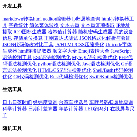
开发工具
markdown转换html
ueditor编辑器
ip归属地查询
html/js转换器工
具
字数统计
简体繁体转换
文本去重
文本重复项提取
IP地址
提取
ICO图标生成器
哈希值计算器
随机密码生成器
我的设备
信息
存储单位换算
正则表达式测试
JSON格式化解析与验证
JSON代码修改对比工具
JS/HTML/CSS压缩美化
Unicode字体
生成器
html链接提取器
颜文字大全
Emoji表情大全
JavaScript
语法检测工具
ES6语法检测优化
MySQL语句检测优化
PHP代
码语法检测优化
python语法检测优化
Java语法检测优化
Go语
言语法检测优化
HTML/CSS语法检测优化
Shell/Bash代码检测
优化
C#代码检测优化
Rust代码检测优化
Swift/Kotlin检测优化
生活工具
日出日落时间
经纬度查询
台湾车牌选号
车牌号码归属地查询
科学计算器
日期计差算器
年龄计算器
LED跑马灯
在线屏幕尺
子
随机工具