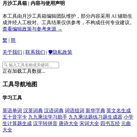
月沙工具箱 | 内容与使用声明
本工具由月沙工具箱编辑团队维护，部分内容采用 AI 辅助生
成并经人工校对。工具结果仅供参考，不构成任何专业建议。
查看编辑政策与参考来源 →
繁
|
简
关于我们
|
联系我们
|
🛡️隐私政策
正在加载工具数据...
工具导航地图
学习工具
英语单词
汉英词典
汉语词典
词语组词
新华字典
英文名生成
五十音字卡
九九乘法学习助手
九九乘法题练习题生成器
小学
生计算题生成
汉字转拼音
唐诗大全
宋词大全
四书五经
元曲
大全