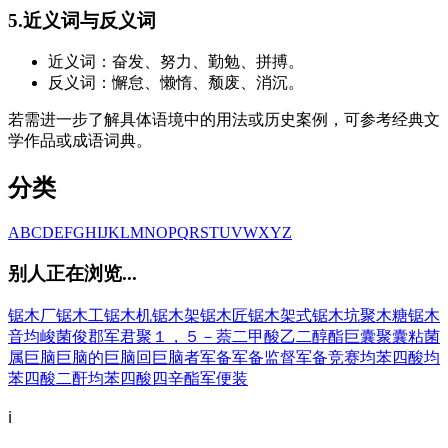
5.近义词与反义词
近义词：奋发、努力、勤勉、拼搏。
反义词：懈怠、懒惰、颓废、消沉。
若需进一步了解具体语境中的用法或历史案例，可参考经典文
学作品或成语词典。
分类
A
B
C
D
E
F
G
H
I
J
K
L
M
N
O
P
Q
R
S
T
U
V
W
X
Y
Z
别人正在浏览...
锯木厂
锯木工
锯木机
锯木架
锯木匠
锯木架式
锯木坑
聚木糖
锯木
音
均
峻
菌
俊
郡
军
君
聚１，５－萘二甲酸乙二醇酯
巨囊
聚囊粘菌
属
巨脑
巨脑的
巨脑回
巨脑者
军备
军备监督
军备竞赛
均苯四酸
均
苯四酸二酐
均苯四酸四辛酯
军便装
ℹ️