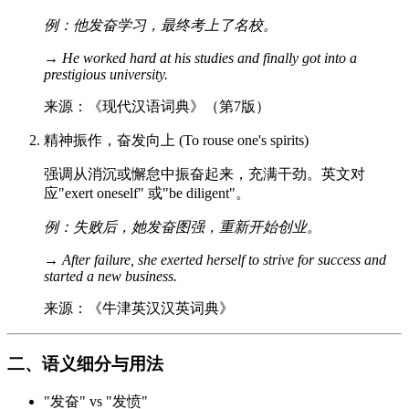
例：他发奋学习，最终考上了名校。
→
He worked hard at his studies and finally got into a
prestigious university.
来源：《现代汉语词典》（第7版）
精神振作，奋发向上 (To rouse one's spirits)
强调从消沉或懈怠中振奋起来，充满干劲。英文对
应"exert oneself" 或"be diligent"。
例：失败后，她发奋图强，重新开始创业。
→
After failure, she exerted herself to strive for success and
started a new business.
来源：《牛津英汉汉英词典》
二、语义细分与用法
"发奋" vs "发愤"