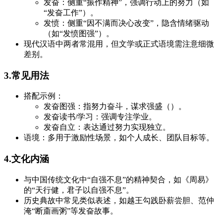
发奋：侧重“振作精神”，强调行动上的努力（如
“发奋工作”）。
发愤：侧重“因不满而决心改变”，隐含情绪驱动
（如“发愤图强”）。
现代汉语中两者常混用，但文学或正式语境需注意细微
差别。
3.常见用法
搭配示例：
发奋图强：指努力奋斗，谋求强盛（）。
发奋读书/学习：强调专注学业。
发奋自立：表达通过努力实现独立。
语境：多用于激励性场景，如个人成长、团队目标等。
4.文化内涵
与中国传统文化中“自强不息”的精神契合，如《周易》
的“天行健，君子以自强不息”。
历史典故中常见类似表述，如越王勾践卧薪尝胆、范仲
淹“断齑画粥”等发奋故事。