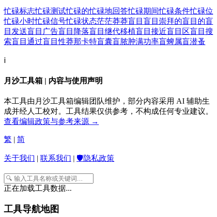
忙碌标志
忙碌测试
忙碌的
忙碌地回答
忙碌期间
忙碌条件
忙碌位
忙碌小时
忙碌信号
忙碌状态
茫茫
莽莽
盲目
盲目崇拜的
盲目的
盲
目发送
盲目广告
盲目降落
盲目继代移植
盲目接近
盲目区
盲目搜
索
盲目通过
盲目性
莽那卡特
盲囊
盲脓肿
满功率
盲蜱属
盲潜蚤
ℹ️
月沙工具箱 | 内容与使用声明
本工具由月沙工具箱编辑团队维护，部分内容采用 AI 辅助生
成并经人工校对。工具结果仅供参考，不构成任何专业建议。
查看编辑政策与参考来源 →
繁
|
简
关于我们
|
联系我们
|
🛡️隐私政策
正在加载工具数据...
工具导航地图