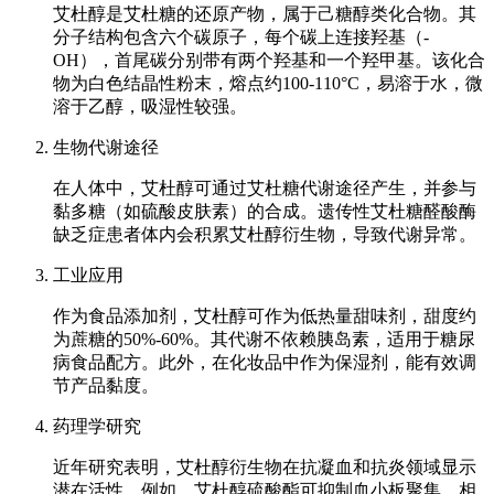
艾杜醇是艾杜糖的还原产物，属于己糖醇类化合物。其
分子结构包含六个碳原子，每个碳上连接羟基（-
OH），首尾碳分别带有两个羟基和一个羟甲基。该化合
物为白色结晶性粉末，熔点约100-110°C，易溶于水，微
溶于乙醇，吸湿性较强。
生物代谢途径
在人体中，艾杜醇可通过艾杜糖代谢途径产生，并参与
黏多糖（如硫酸皮肤素）的合成。遗传性艾杜糖醛酸酶
缺乏症患者体内会积累艾杜醇衍生物，导致代谢异常。
工业应用
作为食品添加剂，艾杜醇可作为低热量甜味剂，甜度约
为蔗糖的50%-60%。其代谢不依赖胰岛素，适用于糖尿
病食品配方。此外，在化妆品中作为保湿剂，能有效调
节产品黏度。
药理学研究
近年研究表明，艾杜醇衍生物在抗凝血和抗炎领域显示
潜在活性。例如，艾杜醇硫酸酯可抑制血小板聚集，相