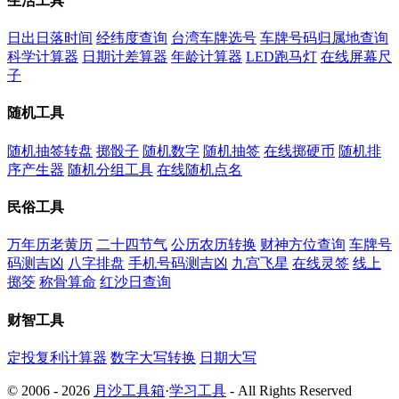
生活工具
日出日落时间
经纬度查询
台湾车牌选号
车牌号码归属地查询
科学计算器
日期计差算器
年龄计算器
LED跑马灯
在线屏幕尺
子
随机工具
随机抽签转盘
掷骰子
随机数字
随机抽签
在线掷硬币
随机排
序产生器
随机分组工具
在线随机点名
民俗工具
万年历老黄历
二十四节气
公历农历转换
财神方位查询
车牌号
码测吉凶
八字排盘
手机号码测吉凶
九宫飞星
在线灵签
线上
掷筊
称骨算命
红沙日查询
财智工具
定投复利计算器
数字大写转换
日期大写
© 2006 - 2026
月沙工具箱
·
学习工具
- All Rights Reserved