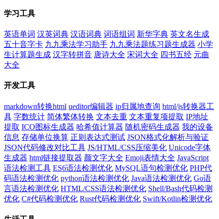
学习工具
英语单词
汉英词典
汉语词典
词语组词
新华字典
英文名生成
五十音字卡
九九乘法学习助手
九九乘法题练习题生成器
小学
生计算题生成
汉字转拼音
唐诗大全
宋词大全
四书五经
元曲
大全
开发工具
markdown转换html
ueditor编辑器
ip归属地查询
html/js转换器工
具
字数统计
简体繁体转换
文本去重
文本重复项提取
IP地址
提取
ICO图标生成器
哈希值计算器
随机密码生成器
我的设备
信息
存储单位换算
正则表达式测试
JSON格式化解析与验证
JSON代码修改对比工具
JS/HTML/CSS压缩美化
Unicode字体
生成器
html链接提取器
颜文字大全
Emoji表情大全
JavaScript
语法检测工具
ES6语法检测优化
MySQL语句检测优化
PHP代
码语法检测优化
python语法检测优化
Java语法检测优化
Go语
言语法检测优化
HTML/CSS语法检测优化
Shell/Bash代码检测
优化
C#代码检测优化
Rust代码检测优化
Swift/Kotlin检测优化