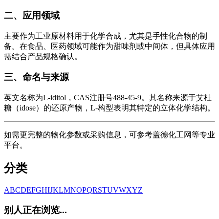
二、应用领域
主要作为工业原材料用于化学合成，尤其是手性化合物的制
备。在食品、医药领域可能作为甜味剂或中间体，但具体应用
需结合产品规格确认。
三、命名与来源
英文名称为L-iditol，CAS注册号488-45-9。其名称来源于艾杜
糖（idose）的还原产物，L-构型表明其特定的立体化学结构。
如需更完整的物化参数或采购信息，可参考盖德化工网等专业
平台。
分类
A
B
C
D
E
F
G
H
I
J
K
L
M
N
O
P
Q
R
S
T
U
V
W
X
Y
Z
别人正在浏览...