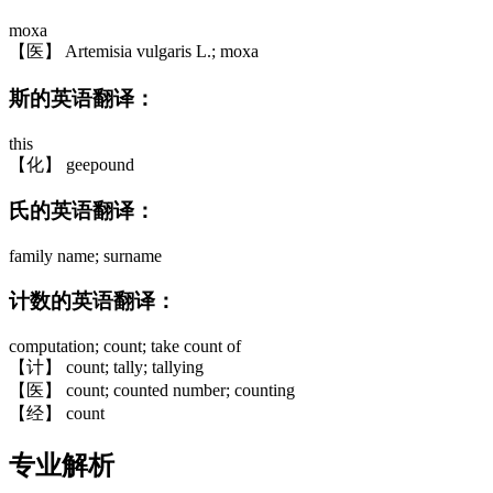
moxa
【医】 Artemisia vulgaris L.; moxa
斯的英语翻译：
this
【化】 geepound
氏的英语翻译：
family name; surname
计数的英语翻译：
computation; count; take count of
【计】 count; tally; tallying
【医】 count; counted number; counting
【经】 count
专业解析