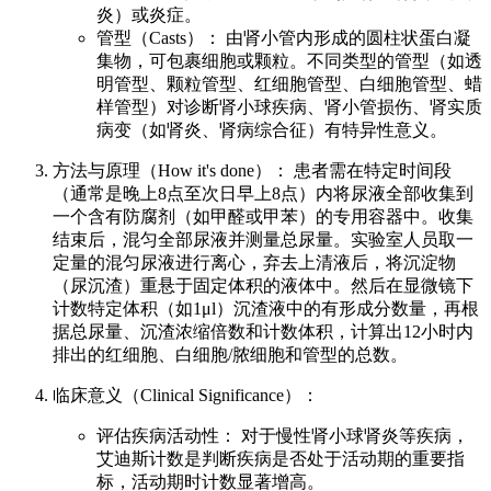
炎）或炎症。
管型（Casts）： 由肾小管内形成的圆柱状蛋白凝
集物，可包裹细胞或颗粒。不同类型的管型（如透
明管型、颗粒管型、红细胞管型、白细胞管型、蜡
样管型）对诊断肾小球疾病、肾小管损伤、肾实质
病变（如肾炎、肾病综合征）有特异性意义。
方法与原理（How it's done）： 患者需在特定时间段
（通常是晚上8点至次日早上8点）内将尿液全部收集到
一个含有防腐剂（如甲醛或甲苯）的专用容器中。收集
结束后，混匀全部尿液并测量总尿量。实验室人员取一
定量的混匀尿液进行离心，弃去上清液后，将沉淀物
（尿沉渣）重悬于固定体积的液体中。然后在显微镜下
计数特定体积（如1μl）沉渣液中的有形成分数量，再根
据总尿量、沉渣浓缩倍数和计数体积，计算出12小时内
排出的红细胞、白细胞/脓细胞和管型的总数。
临床意义（Clinical Significance）：
评估疾病活动性： 对于慢性肾小球肾炎等疾病，
艾迪斯计数是判断疾病是否处于活动期的重要指
标，活动期时计数显著增高。