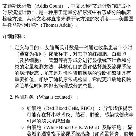
艾迪斯氏计数（Addis Count），中文又称“艾迪计数”或“12小
时尿沉渣计数”，是一种用于定量分析尿液中有形成分的临床
检验方法。其英文名称直接来源于该方法的发明者——美国医
生托马斯·阿迪斯（Thomas Addis）。
详细解释：
定义与目的： 艾迪斯氏计数是一种通过收集患者12小时
（通常为夜间）尿液标本，对其中的红细胞、白细胞
（及脓细胞）、管型等有形成分进行显微镜下计数和分
类的定量检测方法。其核心目的是评估肾脏及泌尿系统
的病理状态，尤其是对慢性肾脏疾病的诊断和监测具有
重要价值。相较于随机尿常规检查，它能更准确地反映
肾脏单位时间内排出病理成分的总量。
检测对象（What is counted）：
红细胞（Red Blood Cells, RBCs）： 异常增多提示
可能存在肾小球肾炎、结石、肿瘤、感染或创伤等
引起的泌尿系统出血。
白细胞（White Blood Cells, WBCs）及脓细胞： 显
著增多通常指示泌尿系统感染（如肾盂肾炎、膀胱