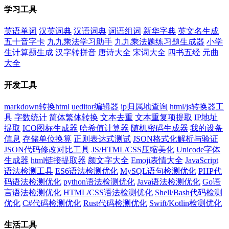
学习工具
英语单词
汉英词典
汉语词典
词语组词
新华字典
英文名生成
五十音字卡
九九乘法学习助手
九九乘法题练习题生成器
小学
生计算题生成
汉字转拼音
唐诗大全
宋词大全
四书五经
元曲
大全
开发工具
markdown转换html
ueditor编辑器
ip归属地查询
html/js转换器工
具
字数统计
简体繁体转换
文本去重
文本重复项提取
IP地址
提取
ICO图标生成器
哈希值计算器
随机密码生成器
我的设备
信息
存储单位换算
正则表达式测试
JSON格式化解析与验证
JSON代码修改对比工具
JS/HTML/CSS压缩美化
Unicode字体
生成器
html链接提取器
颜文字大全
Emoji表情大全
JavaScript
语法检测工具
ES6语法检测优化
MySQL语句检测优化
PHP代
码语法检测优化
python语法检测优化
Java语法检测优化
Go语
言语法检测优化
HTML/CSS语法检测优化
Shell/Bash代码检测
优化
C#代码检测优化
Rust代码检测优化
Swift/Kotlin检测优化
生活工具