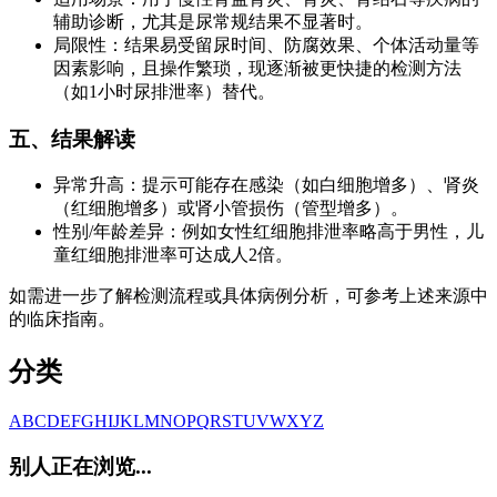
辅助诊断，尤其是尿常规结果不显著时。
局限性：结果易受留尿时间、防腐效果、个体活动量等
因素影响，且操作繁琐，现逐渐被更快捷的检测方法
（如1小时尿排泄率）替代。
五、结果解读
异常升高：提示可能存在感染（如白细胞增多）、肾炎
（红细胞增多）或肾小管损伤（管型增多）。
性别/年龄差异：例如女性红细胞排泄率略高于男性，儿
童红细胞排泄率可达成人2倍。
如需进一步了解检测流程或具体病例分析，可参考上述来源中
的临床指南。
分类
A
B
C
D
E
F
G
H
I
J
K
L
M
N
O
P
Q
R
S
T
U
V
W
X
Y
Z
别人正在浏览...