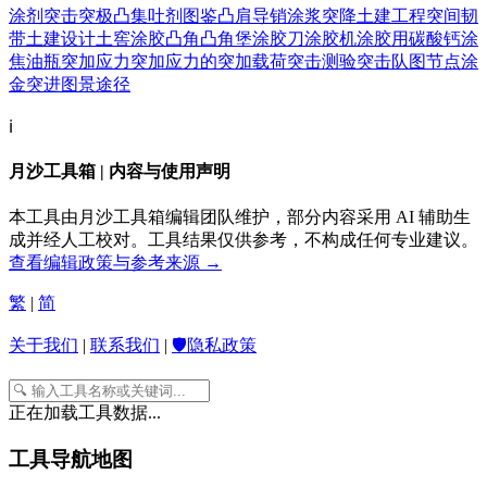
涂剂
突击
突极
凸集
吐剂
图鉴
凸肩导销
涂浆
突降
土建工程
突间韧
带
土建设计
土窖
涂胶
凸角
凸角堡
涂胶刀
涂胶机
涂胶用碳酸钙
涂
焦油瓶
突加应力
突加应力的
突加载荷
突击测验
突击队
图节点
涂
金
突进
图景
途径
ℹ️
月沙工具箱 | 内容与使用声明
本工具由月沙工具箱编辑团队维护，部分内容采用 AI 辅助生
成并经人工校对。工具结果仅供参考，不构成任何专业建议。
查看编辑政策与参考来源 →
繁
|
简
关于我们
|
联系我们
|
🛡️隐私政策
正在加载工具数据...
工具导航地图