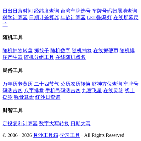
日出日落时间
经纬度查询
台湾车牌选号
车牌号码归属地查询
科学计算器
日期计差算器
年龄计算器
LED跑马灯
在线屏幕尺
子
随机工具
随机抽签转盘
掷骰子
随机数字
随机抽签
在线掷硬币
随机排
序产生器
随机分组工具
在线随机点名
民俗工具
万年历老黄历
二十四节气
公历农历转换
财神方位查询
车牌号
码测吉凶
八字排盘
手机号码测吉凶
九宫飞星
在线灵签
线上
掷筊
称骨算命
红沙日查询
财智工具
定投复利计算器
数字大写转换
日期大写
© 2006 - 2026
月沙工具箱
·
学习工具
- All Rights Reserved