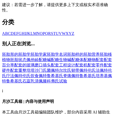
建议：若需进一步了解，请提供更多上下文或核实术语准确
性。
分类
A
B
C
D
E
F
G
H
I
J
K
L
M
N
O
P
Q
R
S
T
U
V
W
X
Y
Z
别人正在浏览...
胚胎形的
胚胎学
胚胎学家
胚胎学名词
胚胎样的
胚胎营养
胚胎移
植物
胚胎状态
佩他硷
配糖碱
配糖生物碱
配糖体
配糖物
配套
配套
百分率
配套的玻璃磨口插头
配套工程设计
配套机
配套零件
配套
硬件
配套重整
培塔沙门氏菌
佩特尔坎氏韧带
佩特伦氏法
佩特伦
氏疗法
佩特伦氏饮食
佩特鲁希基氏脊痛
佩特鲁希基氏培养基
佩
特鲁希基氏石蕊乳清
佩滕科弗氏试验
ℹ️
月沙工具箱 | 内容与使用声明
本工具由月沙工具箱编辑团队维护，部分内容采用 AI 辅助生