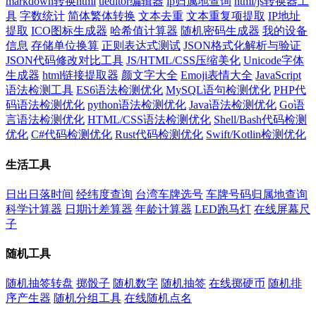
markdown转换html
ueditor编辑器
ip归属地查询
html/js转换器工
具
字数统计
简体繁体转换
文本去重
文本重复项提取
IP地址
提取
ICO图标生成器
哈希值计算器
随机密码生成器
我的设备
信息
存储单位换算
正则表达式测试
JSON格式化解析与验证
JSON代码修改对比工具
JS/HTML/CSS压缩美化
Unicode字体
生成器
html链接提取器
颜文字大全
Emoji表情大全
JavaScript
语法检测工具
ES6语法检测优化
MySQL语句检测优化
PHP代
码语法检测优化
python语法检测优化
Java语法检测优化
Go语
言语法检测优化
HTML/CSS语法检测优化
Shell/Bash代码检测
优化
C#代码检测优化
Rust代码检测优化
Swift/Kotlin检测优化
生活工具
日出日落时间
经纬度查询
台湾车牌选号
车牌号码归属地查询
科学计算器
日期计差算器
年龄计算器
LED跑马灯
在线屏幕尺
子
随机工具
随机抽签转盘
掷骰子
随机数字
随机抽签
在线掷硬币
随机排
序产生器
随机分组工具
在线随机点名