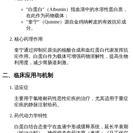
"白蛋白"（Albumin）指血清中的水溶性蛋白质，
在此作为药物载体；
"奎宁"（Quinine）源自金鸡纳树皮的有效抗疟成
分。
核心药理作用
奎宁通过抑制疟原虫的核酸合成和血红蛋白代谢发挥抗
疟作用。白蛋白作为载体可增强药物溶解性，提高生物
利用度，减少胃肠道刺激。
二、临床应用与机制
适应症
主要用于氯喹耐药性恶性疟疾的治疗，尤其适用于重症
疟疾的静脉注射给药。
药代动力学特性
白蛋白结合态奎宁在血液中形成缓释系统，延长半衰期
（约18小时），确保稳态血药浓度（来源：《马丁代尔