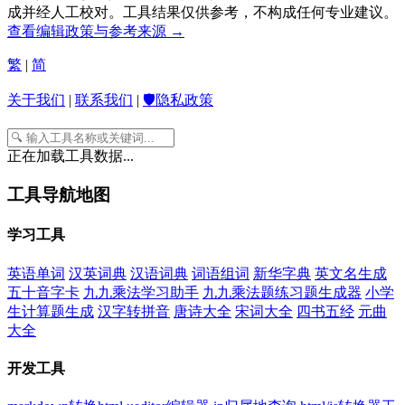
成并经人工校对。工具结果仅供参考，不构成任何专业建议。
查看编辑政策与参考来源 →
繁
|
简
关于我们
|
联系我们
|
🛡️隐私政策
正在加载工具数据...
工具导航地图
学习工具
英语单词
汉英词典
汉语词典
词语组词
新华字典
英文名生成
五十音字卡
九九乘法学习助手
九九乘法题练习题生成器
小学
生计算题生成
汉字转拼音
唐诗大全
宋词大全
四书五经
元曲
大全
开发工具