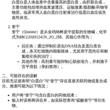
白蛋白是人体血浆中含量最高的蛋白质，由肝脏合成，
主要功能包括维持血浆渗透压、运输激素/脂肪酸/药物等
物质。临床常用人血白蛋白注射液治疗低蛋白血症或失
血性休克。
奎宁
奎宁（Quinine）是从金鸡纳树皮中提取的生物碱，化学
式为$$C
{20}H
{24}N_2O_2$$。其核心作用为：
抗疟疾：通过抑制疟原虫DNA结合及蛋白质合
成，杀灭红细胞内期裂殖体，尤其用于恶性疟和耐
氯喹疟疾的治疗；
其他作用：高剂量可能抑制心肌收缩力，并刺激子
宫平滑肌（孕妇禁用）。
二、可能存在的误解
目前无证据表明“白蛋白”与“奎宁”存在直接关联药物或复合成
分。推测可能为以下情况：
用户将“奎宁”与含白蛋白的药物混淆；
输入时误将两词合并，如实际想查询“硫酸奎宁”等衍生
物。