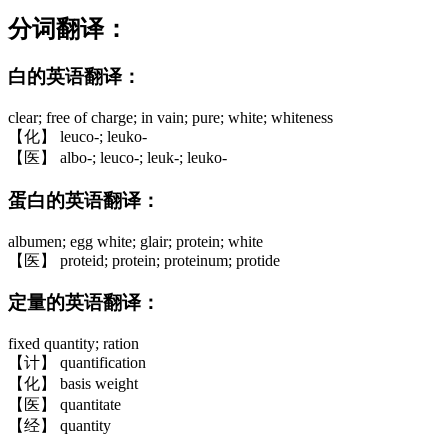
分词翻译：
白的英语翻译：
clear; free of charge; in vain; pure; white; whiteness
【化】 leuco-; leuko-
【医】 albo-; leuco-; leuk-; leuko-
蛋白的英语翻译：
albumen; egg white; glair; protein; white
【医】 proteid; protein; proteinum; protide
定量的英语翻译：
fixed quantity; ration
【计】 quantification
【化】 basis weight
【医】 quantitate
【经】 quantity