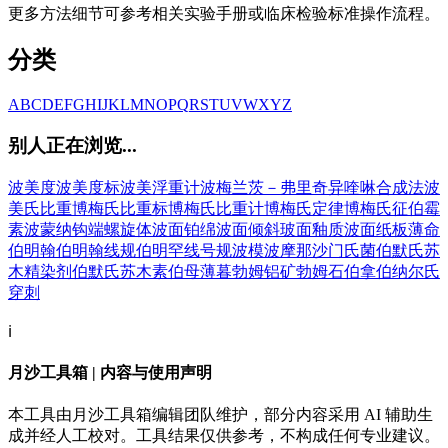
更多方法细节可参考相关实验手册或临床检验标准操作流程。
分类
A
B
C
D
E
F
G
H
I
J
K
L
M
N
O
P
Q
R
S
T
U
V
W
X
Y
Z
别人正在浏览...
波美度
波美度标
波美浮重计
波梅兰茨－弗里奇异喹啉合成法
波
美氏比重
博梅氏比重标
博梅氏比重计
博梅氏定律
博梅氏征
伯霉
素
波蒙纳钩端螺旋体
波面
铂绵
波面倾斜
玻面釉质
波面纸板
薄命
伯明翰
伯明翰线规
伯明罕线号规
波模
波摩那沙门氏菌
伯默氏苏
木精染剂
伯默氏苏木素
伯母
薄暮
勃姆铝矿
勃姆石
伯拿
伯纳尔氏
穿刺
ℹ️
月沙工具箱 | 内容与使用声明
本工具由月沙工具箱编辑团队维护，部分内容采用 AI 辅助生
成并经人工校对。工具结果仅供参考，不构成任何专业建议。