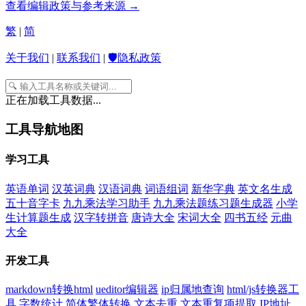
查看编辑政策与参考来源 →
繁
|
简
关于我们
|
联系我们
|
🛡️隐私政策
正在加载工具数据...
工具导航地图
学习工具
英语单词
汉英词典
汉语词典
词语组词
新华字典
英文名生成
五十音字卡
九九乘法学习助手
九九乘法题练习题生成器
小学
生计算题生成
汉字转拼音
唐诗大全
宋词大全
四书五经
元曲
大全
开发工具
markdown转换html
ueditor编辑器
ip归属地查询
html/js转换器工
具
字数统计
简体繁体转换
文本去重
文本重复项提取
IP地址