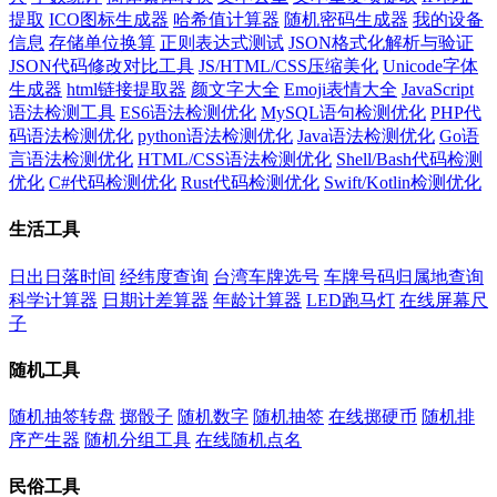
提取
ICO图标生成器
哈希值计算器
随机密码生成器
我的设备
信息
存储单位换算
正则表达式测试
JSON格式化解析与验证
JSON代码修改对比工具
JS/HTML/CSS压缩美化
Unicode字体
生成器
html链接提取器
颜文字大全
Emoji表情大全
JavaScript
语法检测工具
ES6语法检测优化
MySQL语句检测优化
PHP代
码语法检测优化
python语法检测优化
Java语法检测优化
Go语
言语法检测优化
HTML/CSS语法检测优化
Shell/Bash代码检测
优化
C#代码检测优化
Rust代码检测优化
Swift/Kotlin检测优化
生活工具
日出日落时间
经纬度查询
台湾车牌选号
车牌号码归属地查询
科学计算器
日期计差算器
年龄计算器
LED跑马灯
在线屏幕尺
子
随机工具
随机抽签转盘
掷骰子
随机数字
随机抽签
在线掷硬币
随机排
序产生器
随机分组工具
在线随机点名
民俗工具