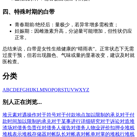
四、特殊时期的白带
青春期前/绝经后：量极少，若异常增多需检查；
妊娠期：因雌激素升高，分泌量可能增加，但性状仍应
正常。
总结来说，白带是女性生殖健康的“晴雨表”。正常状态下无需
过度干预，但若出现颜色、气味或量的显著改变，建议及时就
医检查。
分类
A
B
C
D
E
F
G
H
I
J
K
L
M
N
O
P
Q
R
S
T
U
V
W
X
Y
Z
别人正在浏览...
堆元素
对遇操作
对于符号
对于付款地点加以限制的承兑
对于付
款时间加以限制的承兑
对于某事进行详细研究
对于诉讼
对造
堆
渣场
对债务负责任
对债务人催告
对债务人物业评价扣押令
堆栈
堆栈表示
堆栈存储器
对帐
队长
对帐表
对帐单
对掌的
堆栈行
堆栈