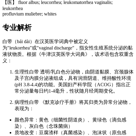
【医】 fluor albus; leucorrhea; leukomatorrhea vaginalis;
leukorrhea
profluvium muliebre; whites
专业解析
白带（bái dài）在汉英医学词典中被定义
为"leukorrhea"或"vaginal discharge"，指女性生殖系统分泌的黏
液状物质。根据《牛津汉英医学大词典》，该术语包含双重含
义：
生理性白带 透明/乳白色分泌物，由阴道黏膜、宫颈腺体
及子宫内膜分泌液组成，具有润滑阴道、维持酸性环境
(pH 3.8-4.4)的功能。美国妇产科学院（ACOG）指出正
常分泌量每日约1-4毫升，性状随月经周期变化。
病理性白带 《默克诊疗手册》将其归类为异常分泌物，
表现为：
颜色异常：黄色（细菌性阴道炎）、黄绿色（滴虫感
染）、灰白色（念珠菌病）
质地改变：豆腐渣样（真菌感染）、泡沫状（原虫感