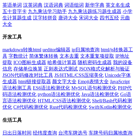
英语单词
汉英词典
汉语词典
词语组词
新华字典
英文名生成
五十音字卡
九九乘法学习助手
九九乘法题练习题生成器
小学
生计算题生成
汉字转拼音
唐诗大全
宋词大全
四书五经
元曲
大全
开发工具
markdown转换html
ueditor编辑器
ip归属地查询
html/js转换器工
具
字数统计
简体繁体转换
文本去重
文本重复项提取
IP地址
提取
ICO图标生成器
哈希值计算器
随机密码生成器
我的设备
信息
存储单位换算
正则表达式测试
JSON格式化解析与验证
JSON代码修改对比工具
JS/HTML/CSS压缩美化
Unicode字体
生成器
html链接提取器
颜文字大全
Emoji表情大全
JavaScript
语法检测工具
ES6语法检测优化
MySQL语句检测优化
PHP代
码语法检测优化
python语法检测优化
Java语法检测优化
Go语
言语法检测优化
HTML/CSS语法检测优化
Shell/Bash代码检测
优化
C#代码检测优化
Rust代码检测优化
Swift/Kotlin检测优化
生活工具
日出日落时间
经纬度查询
台湾车牌选号
车牌号码归属地查询