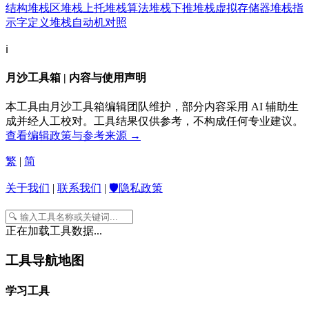
结构
堆栈区
堆栈上托
堆栈算法
堆栈下推
堆栈虚拟存储器
堆栈指
示字定义
堆栈自动机
对照
ℹ️
月沙工具箱 | 内容与使用声明
本工具由月沙工具箱编辑团队维护，部分内容采用 AI 辅助生
成并经人工校对。工具结果仅供参考，不构成任何专业建议。
查看编辑政策与参考来源 →
繁
|
简
关于我们
|
联系我们
|
🛡️隐私政策
正在加载工具数据...
工具导航地图
学习工具