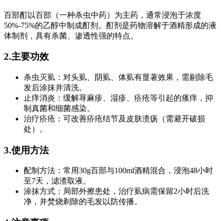
百部酊以百部（一种杀虫中药）为主药，通常浸泡于浓度
50%-75%的乙醇中制成酊剂。酊剂是药物溶解于酒精形成的液
体制剂，具有杀菌、渗透性强的特点。
2.主要功效
杀虫灭虱：对头虱、阴虱、体虱有显著效果，需剔除毛
发后涂抹并清洗。
止痒消炎：缓解荨麻疹、湿疹、疥疮等引起的瘙痒，抑
制真菌和细菌感染。
治疗疥疮：可改善疥疮结节及皮肤溃疡（需避开破损
处）。
3.使用方法
配制方法：常用30g百部与100ml酒精混合，浸泡48小时
至7天，滤渣取液。
涂抹方式：局部外擦患处，治疗虱病需保留2小时后洗
净，并焚烧剃除的毛发以防传播。