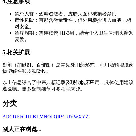
4.注意事项
禁忌人群：酒精过敏者、皮肤大面积破损者禁用。
毒性风险：百部含微量毒性，但外用极少进入血液，相
对安全。
治疗周期：需连续使用1-3周，结合个人卫生管理以避免
复发。
5.相关扩展
酊剂（如碘酊、百部酊）是常见外用药形式，利用酒精增强药
物溶解性和皮肤吸收。
以上信息综合了中医典籍记载及现代临床应用，具体使用建议
遵医嘱。更多配制细节可参考等来源。
分类
A
B
C
D
E
F
G
H
I
J
K
L
M
N
O
P
Q
R
S
T
U
V
W
X
Y
Z
别人正在浏览...