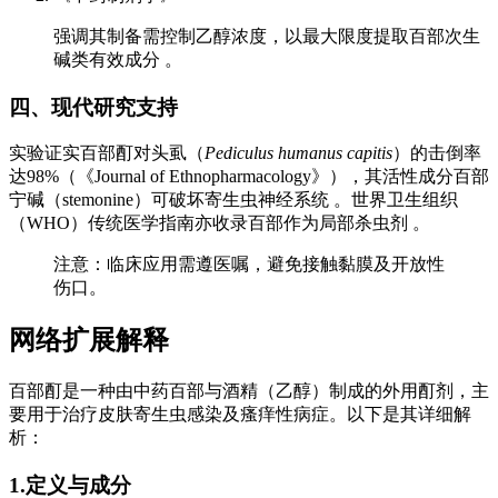
强调其制备需控制乙醇浓度，以最大限度提取百部次生
碱类有效成分 。
四、现代研究支持
实验证实百部酊对头虱（
Pediculus humanus capitis
）的击倒率
达98%（《Journal of Ethnopharmacology》），其活性成分百部
宁碱（stemonine）可破坏寄生虫神经系统 。世界卫生组织
（WHO）传统医学指南亦收录百部作为局部杀虫剂 。
注意：临床应用需遵医嘱，避免接触黏膜及开放性
伤口。
网络扩展解释
百部酊是一种由中药百部与酒精（乙醇）制成的外用酊剂，主
要用于治疗皮肤寄生虫感染及瘙痒性病症。以下是其详细解
析：
1.定义与成分