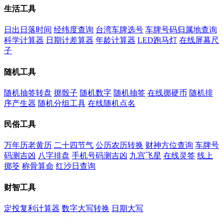
生活工具
日出日落时间
经纬度查询
台湾车牌选号
车牌号码归属地查询
科学计算器
日期计差算器
年龄计算器
LED跑马灯
在线屏幕尺
子
随机工具
随机抽签转盘
掷骰子
随机数字
随机抽签
在线掷硬币
随机排
序产生器
随机分组工具
在线随机点名
民俗工具
万年历老黄历
二十四节气
公历农历转换
财神方位查询
车牌号
码测吉凶
八字排盘
手机号码测吉凶
九宫飞星
在线灵签
线上
掷筊
称骨算命
红沙日查询
财智工具
定投复利计算器
数字大写转换
日期大写