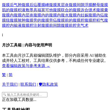
腹膜后气肿
腹膜后疝
覆膜嵴
腹膜浆层炎
腹膜间隙
浮膜酵母
腹膜
肌的
腹膜积液
敷墨具
福莫可他
腹膜联合的
腹膜连合缝术
腹膜囊
腹膜内
腹膜内层炎
腹膜内的
腹膜内腹水
腹膜内妊娠
腹膜内疝
腹
膜纽
腹膜脓肿
腹膜旁的
腹膜旁疝
腹膜前的
腹膜腔
腹膜腔积气
腹
膜腔内输液
腹膜腔注射
腹膜前间隙
腹膜前腔充气术
ℹ️
月沙工具箱 | 内容与使用声明
本工具由月沙工具箱编辑团队维护，部分内容采用 AI 辅助生
成并经人工校对。工具结果仅供参考，不构成任何专业建议。
查看编辑政策与参考来源 →
繁
|
简
关于我们
|
联系我们
|
🛡️隐私政策
正在加载工具数据...