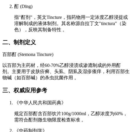
酊 (Dīng)
指"酊剂"，英文Tincture，指药物用一定浓度乙醇浸提或
溶解制成的液体制剂。其名称源自拉丁文"tinctura"（染
色），反映其制备特性 。
二、制剂定义
百部酊 (Stemona Tincture)
以百部为主药材，经60-70%乙醇浸渍或渗漉制成的外用酊
剂。主要用于皮肤疥癣、头虱、阴虱及湿疹瘙痒，利用百部生
物碱（如百部碱）的杀虫抗菌作用 。
三、权威应用参考
《中华人民共和国药典》
规定百部酊含百部饮片100g/1000ml，乙醇浓度为60%，
需符合酊剂微生物限度检查标准 。
《中药制剂学》