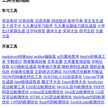
工具导航地图
学习工具
英语单词
汉英词典
汉语词典
词语组词
新华字典
英文名生成
五十音字卡
九九乘法学习助手
九九乘法题练习题生成器
小学
生计算题生成
汉字转拼音
唐诗大全
宋词大全
四书五经
元曲
大全
开发工具
markdown转换html
ueditor编辑器
ip归属地查询
html/js转换器工
具
字数统计
简体繁体转换
文本去重
文本重复项提取
IP地址
提取
ICO图标生成器
哈希值计算器
随机密码生成器
我的设备
信息
存储单位换算
正则表达式测试
JSON格式化解析与验证
JSON代码修改对比工具
JS/HTML/CSS压缩美化
Unicode字体
生成器
html链接提取器
颜文字大全
Emoji表情大全
JavaScript
语法检测工具
ES6语法检测优化
MySQL语句检测优化
PHP代
码语法检测优化
python语法检测优化
Java语法检测优化
Go语
言语法检测优化
HTML/CSS语法检测优化
Shell/Bash代码检测
优化
C#代码检测优化
Rust代码检测优化
Swift/Kotlin检测优化