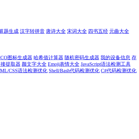
算题生成
汉字转拼音
唐诗大全
宋词大全
四书五经
元曲大全
ICO图标生成器
哈希值计算器
随机密码生成器
我的设备信息
存
l链接提取器
颜文字大全
Emoji表情大全
JavaScript语法检测工具
TML/CSS语法检测优化
Shell/Bash代码检测优化
C#代码检测优化