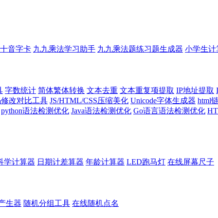
十音字卡
九九乘法学习助手
九九乘法题练习题生成器
小学生计
具
字数统计
简体繁体转换
文本去重
文本重复项提取
IP地址提取
代码修改对比工具
JS/HTML/CSS压缩美化
Unicode字体生成器
htm
python语法检测优化
Java语法检测优化
Go语言语法检测优化
H
科学计算器
日期计差算器
年龄计算器
LED跑马灯
在线屏幕尺子
产生器
随机分组工具
在线随机点名