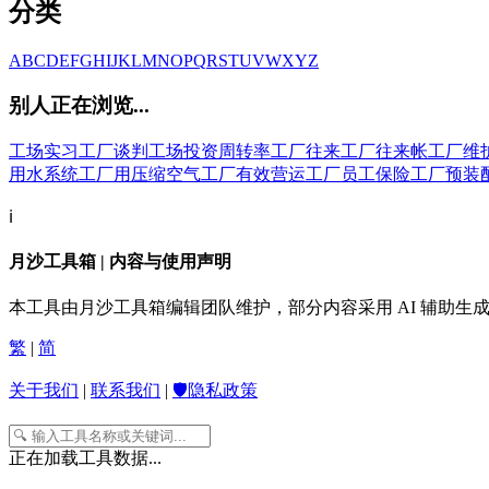
分类
A
B
C
D
E
F
G
H
I
J
K
L
M
N
O
P
Q
R
S
T
U
V
W
X
Y
Z
别人正在浏览...
工场实习
工厂谈判
工场投资周转率
工厂往来
工厂往来帐
工厂维
用水系统
工厂用压缩空气
工厂有效营运
工厂员工保险
工厂预装
ℹ️
月沙工具箱 | 内容与使用声明
本工具由月沙工具箱编辑团队维护，部分内容采用 AI 辅助
繁
|
简
关于我们
|
联系我们
|
🛡️隐私政策
正在加载工具数据...