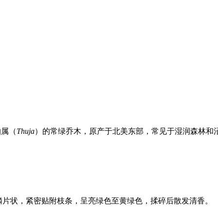
崖柏属（
Thuja
）的常绿乔木，原产于北美东部，常见于湿润森林和沼泽地带。其英文
为鳞片状，紧密贴附枝条，呈亮绿色至黄绿色，揉碎后散发清香。