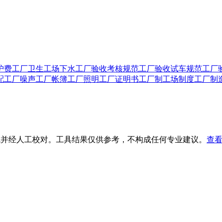
护费
工厂卫生
工场下水
工厂验收考核规范
工厂验收试车规范
工厂
配
工厂噪声
工厂帐簿
工厂照明
工厂证明书
工厂制
工场制度
工厂制
生成并经人工校对。工具结果仅供参考，不构成任何专业建议。
查看