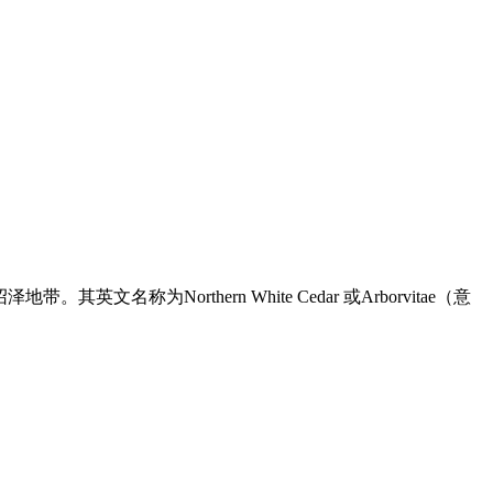
名称为Northern White Cedar 或Arborvitae（意