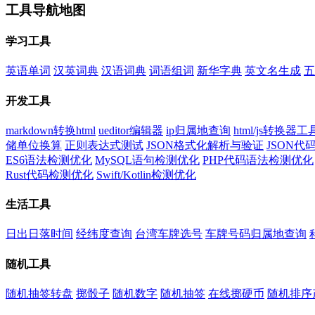
工具导航地图
学习工具
英语单词
汉英词典
汉语词典
词语组词
新华字典
英文名生成
五
开发工具
markdown转换html
ueditor编辑器
ip归属地查询
html/js转换器工
储单位换算
正则表达式测试
JSON格式化解析与验证
JSON
ES6语法检测优化
MySQL语句检测优化
PHP代码语法检测优化
Rust代码检测优化
Swift/Kotlin检测优化
生活工具
日出日落时间
经纬度查询
台湾车牌选号
车牌号码归属地查询
随机工具
随机抽签转盘
掷骰子
随机数字
随机抽签
在线掷硬币
随机排序