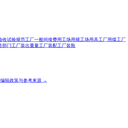
验收试验规范
工厂一般间接费用
工场用规
工场用具
工厂用煤
工厂
造部门
工厂装出重量
工厂装配
工厂装瓶
编辑政策与参考来源 →