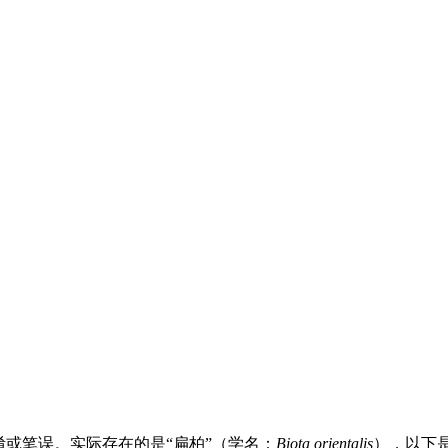
淆或笔误。实际存在的是“扁柏”（学名：
Biota orientalis
），以下