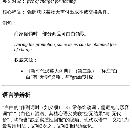
英文对应：
free of charge; for nothing
核心释义： 强调获取某物无需付出成本或交换条件。
例句：
商家促销时，部分商品可白白领取。
During the promotion, some items can be obtained free
of charge.
权威来源：
《新时代汉英大词典》（第二版）：标注“白
白”有“无偿”义项，与“gratis”对应。
语言学辨析
“白白的”作副词时（如义项1、3）常修饰动词，需避免与形容
词“白”（白色）混淆。其核心语义关联“空无结果”与“无代
价”，均隐含“缺乏实质性回报”的隐喻。现代汉语中，义项1为
最常用用法，义项3次之，义项2渐趋边缘化。