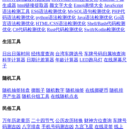
生成器
html链接提取器
颜文字大全
Emoji表情大全
JavaScript
语法检测工具
ES6语法检测优化
MySQL语句检测优化
PHP代
码语法检测优化
python语法检测优化
Java语法检测优化
Go语
言语法检测优化
HTML/CSS语法检测优化
Shell/Bash代码检测
优化
C#代码检测优化
Rust代码检测优化
Swift/Kotlin检测优化
生活工具
日出日落时间
经纬度查询
台湾车牌选号
车牌号码归属地查询
科学计算器
日期计差算器
年龄计算器
LED跑马灯
在线屏幕尺
子
随机工具
随机抽签转盘
掷骰子
随机数字
随机抽签
在线掷硬币
随机排
序产生器
随机分组工具
在线随机点名
民俗工具
万年历老黄历
二十四节气
公历农历转换
财神方位查询
车牌号
码测吉凶
八字排盘
手机号码测吉凶
九宫飞星
在线灵签
线上