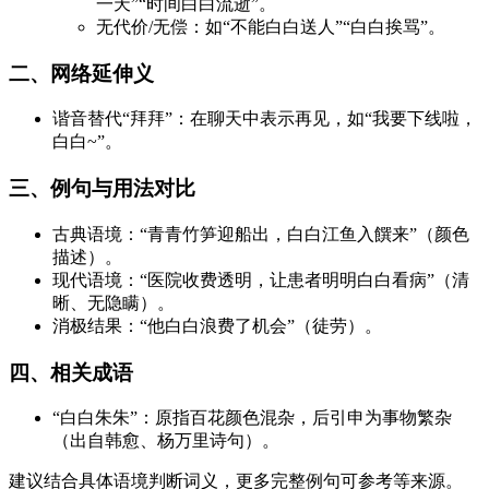
一天”“时间白白流逝”。
无代价/无偿：如“不能白白送人”“白白挨骂”。
二、网络延伸义
谐音替代“拜拜”：在聊天中表示再见，如“我要下线啦，
白白~”。
三、例句与用法对比
古典语境：“青青竹笋迎船出，白白江鱼入饌来”（颜色
描述）。
现代语境：“医院收费透明，让患者明明白白看病”（清
晰、无隐瞒）。
消极结果：“他白白浪费了机会”（徒劳）。
四、相关成语
“白白朱朱”：原指百花颜色混杂，后引申为事物繁杂
（出自韩愈、杨万里诗句）。
建议结合具体语境判断词义，更多完整例句可参考等来源。