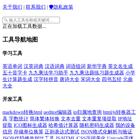
关于我们
|
联系我们
|
🛡️隐私政策
正在加载工具数据...
工具导航地图
学习工具
英语单词
汉英词典
汉语词典
词语组词
新华字典
英文名生成
五十音字卡
九九乘法学习助手
九九乘法题练习题生成器
小学
生计算题生成
汉字转拼音
唐诗大全
宋词大全
四书五经
元曲
大全
开发工具
markdown转换html
ueditor编辑器
ip归属地查询
html/js转换器工
具
字数统计
简体繁体转换
文本去重
文本重复项提取
IP地址
提取
ICO图标生成器
哈希值计算器
随机密码生成器
我的设备
信息
存储单位换算
正则表达式测试
JSON格式化解析与验证
JSON代码修改对比工具
JS/HTML/CSS压缩美化
Unicode字体