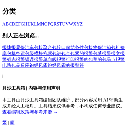
分类
A
B
C
D
E
F
G
H
I
J
K
L
M
N
O
P
Q
R
S
T
U
V
W
X
Y
Z
别人正在浏览...
报捷
报界
保洁车
包接聚合
包接口
保结条件
包接物
保洁箱
包机费
率
包机空运
包级模块
抱紧
包进
包金
包紧的
报警
包茎
报警报文
报
警标志
报警错误
报警单向阀
报警打印
报警的
包茎的
包晶点
报警
电路
包晶反应
饱经风霜
饱经风霜的
报警符
ℹ️
月沙工具箱 | 内容与使用声明
本工具由月沙工具箱编辑团队维护，部分内容采用 AI 辅助生
成并经人工校对。工具结果仅供参考，不构成任何专业建议。
查看编辑政策与参考来源 →
繁
|
简