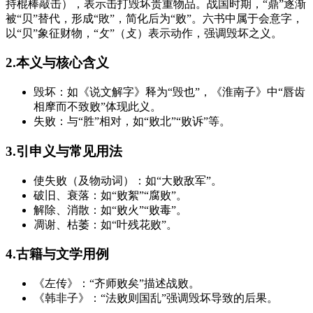
持棍棒敲击），表示击打毁坏贵重物品。战国时期，“鼎”逐渐
被“贝”替代，形成“敗”，简化后为“败”。六书中属于会意字，
以“贝”象征财物，“攵”（攴）表示动作，强调毁坏之义。
2.本义与核心含义
毁坏：如《说文解字》释为“毁也”，《淮南子》中“唇齿
相摩而不致败”体现此义。
失败：与“胜”相对，如“败北”“败诉”等。
3.引申义与常见用法
使失败（及物动词）：如“大败敌军”。
破旧、衰落：如“败絮”“腐败”。
解除、消散：如“败火”“败毒”。
凋谢、枯萎：如“叶残花败”。
4.古籍与文学用例
《左传》：“齐师败矣”描述战败。
《韩非子》：“法败则国乱”强调毁坏导致的后果。