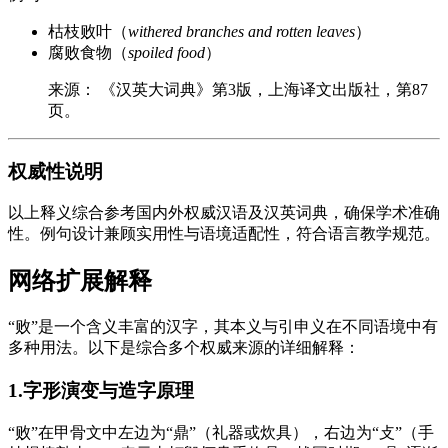
枯枝败叶（
withered branches and rotten leaves
）
腐败食物（
spoiled food
）
来源： 《汉英大词典》第3版，上海译文出版社，第87
页。
权威性说明
以上释义综合参考国内外权威汉语及汉英词典，确保学术准确
性。例句设计兼顾实用性与语境适配性，符合语言教学规范。
网络扩展解释
“败”是一个含义丰富的汉字，其本义与引申义在不同语境中有
多种用法。以下是综合多个权威来源的详细解释：
1.字形演变与造字原理
“败”在甲骨文中左边为“鼎”（礼器或炊具），右边为“攴”（手