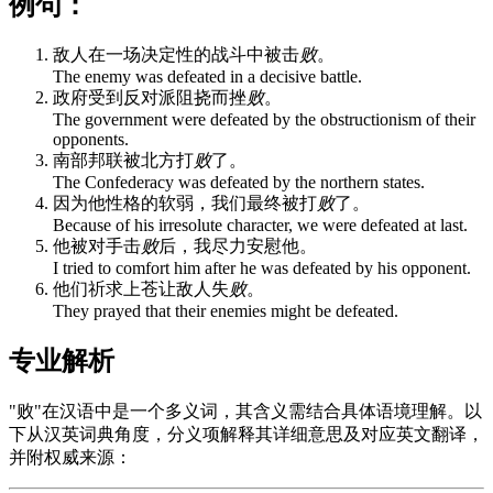
例句：
敌人在一场决定性的战斗中被击
败
。
The enemy was defeated in a decisive battle.
政府受到反对派阻挠而挫
败
。
The government were defeated by the obstructionism of their
opponents.
南部邦联被北方打
败
了。
The Confederacy was defeated by the northern states.
因为他性格的软弱，我们最终被打
败
了。
Because of his irresolute character, we were defeated at last.
他被对手击
败
后，我尽力安慰他。
I tried to comfort him after he was defeated by his opponent.
他们祈求上苍让敌人失
败
。
They prayed that their enemies might be defeated.
专业解析
"败"在汉语中是一个多义词，其含义需结合具体语境理解。以
下从汉英词典角度，分义项解释其详细意思及对应英文翻译，
并附权威来源：