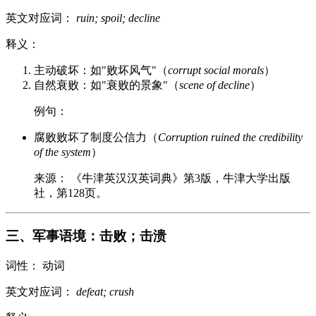
英文对应词：
ruin; spoil; decline
释义：
主动破坏：如"败坏风气"（
corrupt social morals
）
自然衰败：如"衰败的景象"（
scene of decline
）
例句：
腐败败坏了制度公信力（
Corruption ruined the credibility
of the system
）
来源： 《牛津英汉汉英词典》第3版，牛津大学出版
社，第128页。
三、军事语境：击败；击溃
词性： 动词
英文对应词：
defeat; crush