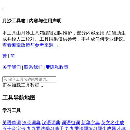
ℹ️
月沙工具箱 | 内容与使用声明
本工具由月沙工具箱编辑团队维护，部分内容采用 AI 辅助生
成并经人工校对。工具结果仅供参考，不构成任何专业建议。
查看编辑政策与参考来源 →
繁
|
简
关于我们
|
联系我们
|
🛡️隐私政策
正在加载工具数据...
工具导航地图
学习工具
英语单词
汉英词典
汉语词典
词语组词
新华字典
英文名生成
五十音字卡
九九乘法学习助手
九九乘法题练习题生成器
小学