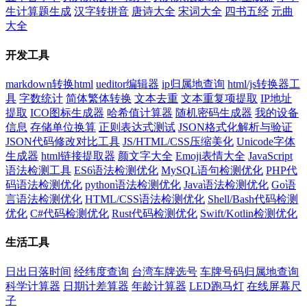
生计算题生成
汉字转拼音
唐诗大全
宋词大全
四书五经
元曲
大全
开发工具
markdown转换html
ueditor编辑器
ip归属地查询
html/js转换器工
具
字数统计
简体繁体转换
文本去重
文本重复项提取
IP地址
提取
ICO图标生成器
哈希值计算器
随机密码生成器
我的设备
信息
存储单位换算
正则表达式测试
JSON格式化解析与验证
JSON代码修改对比工具
JS/HTML/CSS压缩美化
Unicode字体
生成器
html链接提取器
颜文字大全
Emoji表情大全
JavaScript
语法检测工具
ES6语法检测优化
MySQL语句检测优化
PHP代
码语法检测优化
python语法检测优化
Java语法检测优化
Go语
言语法检测优化
HTML/CSS语法检测优化
Shell/Bash代码检测
优化
C#代码检测优化
Rust代码检测优化
Swift/Kotlin检测优化
生活工具
日出日落时间
经纬度查询
台湾车牌选号
车牌号码归属地查询
科学计算器
日期计差算器
年龄计算器
LED跑马灯
在线屏幕尺
子