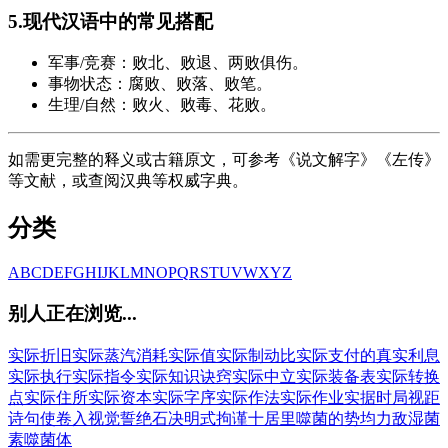
5.现代汉语中的常见搭配
军事/竞赛：败北、败退、两败俱伤。
事物状态：腐败、败落、败笔。
生理/自然：败火、败毒、花败。
如需更完整的释义或古籍原文，可参考《说文解字》《左传》
等文献，或查阅汉典等权威字典。
分类
A
B
C
D
E
F
G
H
I
J
K
L
M
N
O
P
Q
R
S
T
U
V
W
X
Y
Z
别人正在浏览...
实际折旧
实际蒸汽消耗
实际值
实际制动比
实际支付的真实利息
实际执行
实际指令
实际知识诀窍
实际中立
实际装备表
实际转换
点
实际住所
实际资本
实际字序
实际作法
实际作业
实据
时局
视距
诗句
使卷入
视觉
誓绝
石决明
式拘谨
十居里
噬菌的
势均力敌
湿菌
素
噬菌体