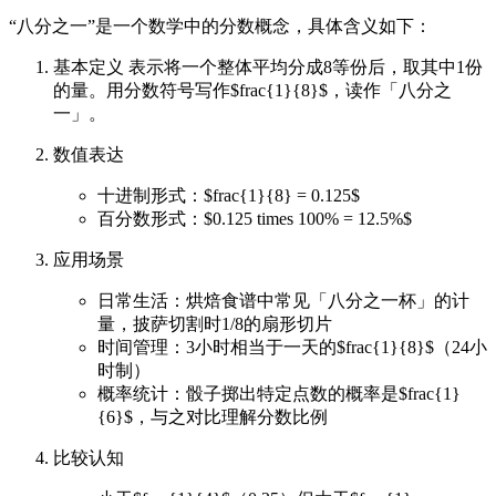
“八分之一”是一个数学中的分数概念，具体含义如下：
基本定义 表示将一个整体平均分成8等份后，取其中1份
的量。用分数符号写作$frac{1}{8}$，读作「八分之
一」。
数值表达
十进制形式：$frac{1}{8} = 0.125$
百分数形式：$0.125 times 100% = 12.5%$
应用场景
日常生活：烘焙食谱中常见「八分之一杯」的计
量，披萨切割时1/8的扇形切片
时间管理：3小时相当于一天的$frac{1}{8}$（24小
时制）
概率统计：骰子掷出特定点数的概率是$frac{1}
{6}$，与之对比理解分数比例
比较认知