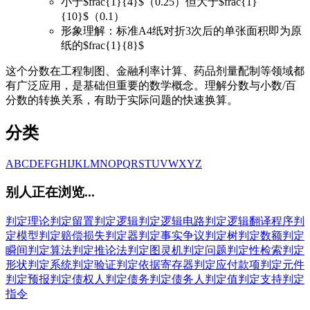
小于$frac{1}{4}$（0.25）但大于$frac{1}
{10}$（0.1）
形象理解：标准A4纸对折3次后的单张面积即为原
纸的$frac{1}{8}$
这个分数在工程制图、金融利率计算、药品剂量配制等领域都
有广泛应用，是基础但重要的数学概念。理解分数与小数/百
分数的转换关系，有助于实际问题的快速换算。
分类
A
B
C
D
E
F
G
H
I
J
K
L
M
N
O
P
Q
R
S
T
U
V
W
X
Y
Z
别人正在浏览...
判定理论
判定留置
判定逻辑
判定逻辑电路
判定逻辑翻译程序
判
定模型
判定赔偿损失
判定器
判定事实争议
判定树
判定数额
判定
瞬间
判定算法
判定推论法
判定图灵机
判定问题
判定性检索
判定
形状
判定系统
判定验证
判定依据寄存器
判定应付款项
判定元件
判定预报
判定债权人
判定债务
判定债务人
判定值
判定支持
判定
指令