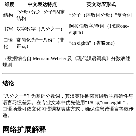
维度
中文表达特点
英文对应形式
“分母+分之+分子”固定
结构
“分子（序数词分母）”复合词
结构
阿拉伯数字/单词（1/8或one-
书写
汉字数字（八分之一）
eighth）
口语
常简化为“一八份”（非
“an eighth”（省略one）
化
正式）
（数据综合自 Merriam-Webster 及《现代汉语词典》分数表述
规则
结论
“八分之一”作为基础分数词，其汉英转换需兼顾数学精确性与
语言习惯差异。在专业文本中优先使用“1/8”或“one-eighth”，
口语场景可依文化习惯调整表述方式，确保信息跨语言等效传
递。
网络扩展解释