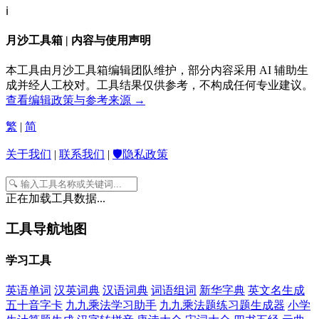
ℹ️
月沙工具箱 | 内容与使用声明
本工具由月沙工具箱编辑团队维护，部分内容采用 AI 辅助生
成并经人工校对。工具结果仅供参考，不构成任何专业建议。
查看编辑政策与参考来源 →
繁
|
简
关于我们
|
联系我们
|
🛡️隐私政策
正在加载工具数据...
工具导航地图
学习工具
英语单词
汉英词典
汉语词典
词语组词
新华字典
英文名生成
五十音字卡
九九乘法学习助手
九九乘法题练习题生成器
小学