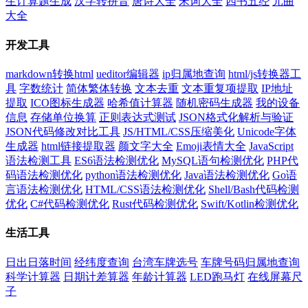
生计算题生成
汉字转拼音
唐诗大全
宋词大全
四书五经
元曲
大全
开发工具
markdown转换html
ueditor编辑器
ip归属地查询
html/js转换器工
具
字数统计
简体繁体转换
文本去重
文本重复项提取
IP地址
提取
ICO图标生成器
哈希值计算器
随机密码生成器
我的设备
信息
存储单位换算
正则表达式测试
JSON格式化解析与验证
JSON代码修改对比工具
JS/HTML/CSS压缩美化
Unicode字体
生成器
html链接提取器
颜文字大全
Emoji表情大全
JavaScript
语法检测工具
ES6语法检测优化
MySQL语句检测优化
PHP代
码语法检测优化
python语法检测优化
Java语法检测优化
Go语
言语法检测优化
HTML/CSS语法检测优化
Shell/Bash代码检测
优化
C#代码检测优化
Rust代码检测优化
Swift/Kotlin检测优化
生活工具
日出日落时间
经纬度查询
台湾车牌选号
车牌号码归属地查询
科学计算器
日期计差算器
年龄计算器
LED跑马灯
在线屏幕尺
子