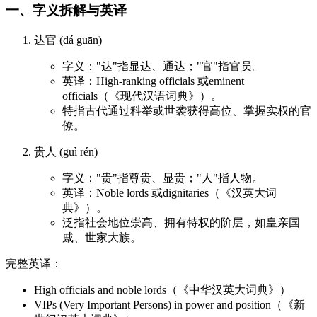
一、字义拆解与英译
达官 (dá guān)
字义："达"指显达、通达；"官"指官员。
英译：High-ranking officials 或eminent
officials（《现代汉语词典》）。
特指古代通过科举或世袭获得高位、掌握实权的官
僚。
贵人 (guì rén)
字义："贵"指尊贵、显贵；"人"指人物。
英译：Noble lords 或dignitaries（《汉英大词
典》）。
泛指社会地位崇高、拥有特权的阶层，如皇亲国
戚、世家大族。
完整英译：
High officials and noble lords（《中华汉英大词典》）
VIPs (Very Important Persons) in power and position（《新