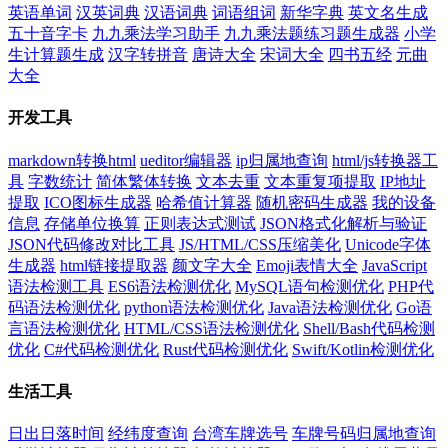
英语单词
汉英词典
汉语词典
词语组词
新华字典
英文名生成
五十音字卡
九九乘法学习助手
九九乘法题练习题生成器
小学
生计算题生成
汉字转拼音
唐诗大全
宋词大全
四书五经
元曲
大全
开发工具
markdown转换html
ueditor编辑器
ip归属地查询
html/js转换器工
具
字数统计
简体繁体转换
文本去重
文本重复项提取
IP地址
提取
ICO图标生成器
哈希值计算器
随机密码生成器
我的设备
信息
存储单位换算
正则表达式测试
JSON格式化解析与验证
JSON代码修改对比工具
JS/HTML/CSS压缩美化
Unicode字体
生成器
html链接提取器
颜文字大全
Emoji表情大全
JavaScript
语法检测工具
ES6语法检测优化
MySQL语句检测优化
PHP代
码语法检测优化
python语法检测优化
Java语法检测优化
Go语
言语法检测优化
HTML/CSS语法检测优化
Shell/Bash代码检测
优化
C#代码检测优化
Rust代码检测优化
Swift/Kotlin检测优化
生活工具
日出日落时间
经纬度查询
台湾车牌选号
车牌号码归属地查询