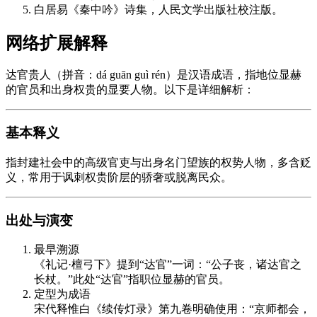
白居易《秦中吟》诗集，人民文学出版社校注版。
网络扩展解释
达官贵人（拼音：dá guān guì rén）是汉语成语，指地位显赫
的官员和出身权贵的显要人物。以下是详细解析：
基本释义
指封建社会中的高级官吏与出身名门望族的权势人物，多含贬
义，常用于讽刺权贵阶层的骄奢或脱离民众。
出处与演变
最早溯源
《礼记·檀弓下》提到“达官”一词：“公子丧，诸达官之
长杖。”此处“达官”指职位显赫的官员。
定型为成语
宋代释惟白《续传灯录》第九卷明确使用：“京师都会，