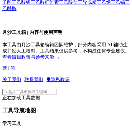
子酚
三乙酸铝
三乙酸纤维素
三乙酸盐
三异戊精
三乙烯
三乙锡
三
乙酰胺
ℹ️
月沙工具箱 | 内容与使用声明
本工具由月沙工具箱编辑团队维护，部分内容采用 AI 辅助生
成并经人工校对。工具结果仅供参考，不构成任何专业建议。
查看编辑政策与参考来源 →
繁
|
简
关于我们
|
联系我们
|
🛡️隐私政策
正在加载工具数据...
工具导航地图
学习工具