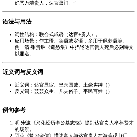
好恶万端贵人，达官盈门。”
语法与用法
词性结构：联合式成语（达官+贵人）。
应用场景：作主语、宾语或定语，多用于讽刺语境。
例：清·张贵胜《遣愁集》中描述达官贵人死后必刻诗文
以显名。
近义词与反义词
近义词：达官显宦、皇亲国戚、土豪劣绅（）
反义词：芸芸众生、凡夫俗子、平民百姓（）
例句参考
明·宋濂《兴化经历李公墓志铭》提到达官贵人举荐贤才
的场景。
阿英《盐乡杂信》描述富人与达官贵人在海滨观山玩