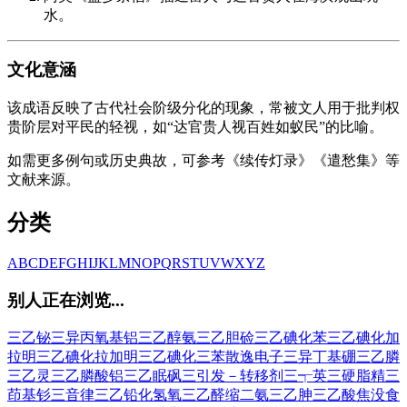
水。
文化意涵
该成语反映了古代社会阶级分化的现象，常被文人用于批判权
贵阶层对平民的轻视，如“达官贵人视百姓如蚁民”的比喻。
如需更多例句或历史典故，可参考《续传灯录》《遣愁集》等
文献来源。
分类
A
B
C
D
E
F
G
H
I
J
K
L
M
N
O
P
Q
R
S
T
U
V
W
X
Y
Z
别人正在浏览...
三乙铋
三异丙氧基铝
三乙醇氨
三乙胆硷
三乙碘化苯
三乙碘化加
拉明
三乙碘化拉加明
三乙碘化三苯
散逸电子
三异丁基硼
三乙膦
三乙灵
三乙膦酸铝
三乙眠砜
三引发－转移剂
三┭英
三硬脂精
三
茚基钐
三音律
三乙铅化氢氧
三乙醛缩二氨
三乙胂
三乙酸焦没食