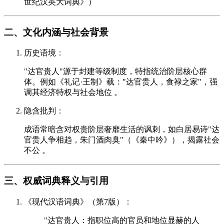
世纪汉英大词典》）
二、文化内涵与社会背景
历史语境：
"达官贵人"源于封建等级制度，特指统治阶层核心群
体。例如《礼记·王制》载："达官贵人，食禄之家"，强
调其经济特权与社会地位 。
隐含批判：
成语常暗含对权贵阶层奢靡生活的讽刺，如白居易诗"达
官贵人争相趋，朱门酒肉臭"（《秦中吟》），揭露社会
不公 。
三、权威词典释义与引用
《现代汉语词典》（第7版）：
"达官贵人：指职位高的官员和地位显赫的人