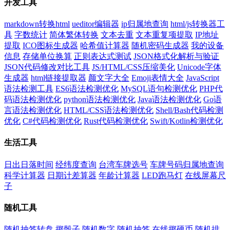
开发工具
markdown转换html
ueditor编辑器
ip归属地查询
html/js转换器工
具
字数统计
简体繁体转换
文本去重
文本重复项提取
IP地址
提取
ICO图标生成器
哈希值计算器
随机密码生成器
我的设备
信息
存储单位换算
正则表达式测试
JSON格式化解析与验证
JSON代码修改对比工具
JS/HTML/CSS压缩美化
Unicode字体
生成器
html链接提取器
颜文字大全
Emoji表情大全
JavaScript
语法检测工具
ES6语法检测优化
MySQL语句检测优化
PHP代
码语法检测优化
python语法检测优化
Java语法检测优化
Go语
言语法检测优化
HTML/CSS语法检测优化
Shell/Bash代码检测
优化
C#代码检测优化
Rust代码检测优化
Swift/Kotlin检测优化
生活工具
日出日落时间
经纬度查询
台湾车牌选号
车牌号码归属地查询
科学计算器
日期计差算器
年龄计算器
LED跑马灯
在线屏幕尺
子
随机工具
随机抽签转盘
掷骰子
随机数字
随机抽签
在线掷硬币
随机排