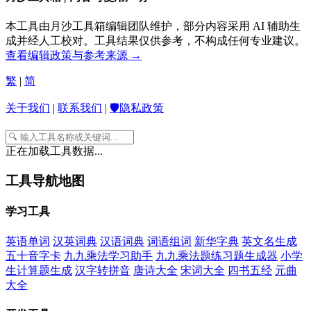
本工具由月沙工具箱编辑团队维护，部分内容采用 AI 辅助生
成并经人工校对。工具结果仅供参考，不构成任何专业建议。
查看编辑政策与参考来源 →
繁
|
简
关于我们
|
联系我们
|
🛡️隐私政策
正在加载工具数据...
工具导航地图
学习工具
英语单词
汉英词典
汉语词典
词语组词
新华字典
英文名生成
五十音字卡
九九乘法学习助手
九九乘法题练习题生成器
小学
生计算题生成
汉字转拼音
唐诗大全
宋词大全
四书五经
元曲
大全