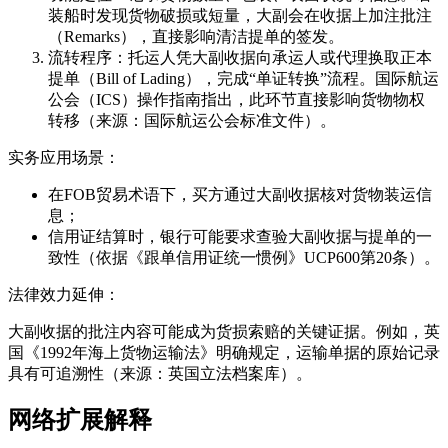
装船时发现货物破损或短量，大副会在收据上加注批注
（Remarks），直接影响清洁提单的签发。
流转程序：托运人凭大副收据向承运人或代理换取正本
提单（Bill of Lading），完成“单证转换”流程。国际航运
公会（ICS）操作指南指出，此环节直接影响货物物权
转移（来源：国际航运公会标准文件）。
实务应用场景：
在FOB贸易术语下，买方通过大副收据核对货物装运信
息；
信用证结算时，银行可能要求查验大副收据与提单的一
致性（依据《跟单信用证统一惯例》UCP600第20条）。
法律效力延伸：
大副收据的批注内容可能成为货损索赔的关键证据。例如，英
国《1992年海上货物运输法》明确规定，运输单据的原始记录
具有可追溯性（来源：英国立法档案库）。
网络扩展解释