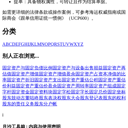
提单：具备物权属性，可转让且作为结算单据。
如需更详细的法律条款或操作案例，可参考海运权威指南或国
际商会《跟单信用证统一惯例》（UCP600）。
分类
A
B
C
D
E
F
G
H
I
J
K
L
M
N
O
P
Q
R
S
T
U
V
W
X
Y
Z
别人正在浏览...
固定资产与固定负债比例
固定资产与设备出售损益
固定资产再
估值
固定资产增值
固定资产增值盈余
固定资产占资本净值的比
率
固定资产折旧
固定资产支出
固定资产重估公积
固定资产重估
价利益
固定资产重估价盈余
固定资产周转率
固定资产组成
固定
字杆
固定资金
固定资料块
固定字松
固定字长
固定总价
固定坐标
股东
鼓动
古董
咕咚
股东表决权
股东大会
股东登记表
股东的权利
股东的责任义务
股东分户帐
ℹ️
月沙工具箱 | 内容与使用声明