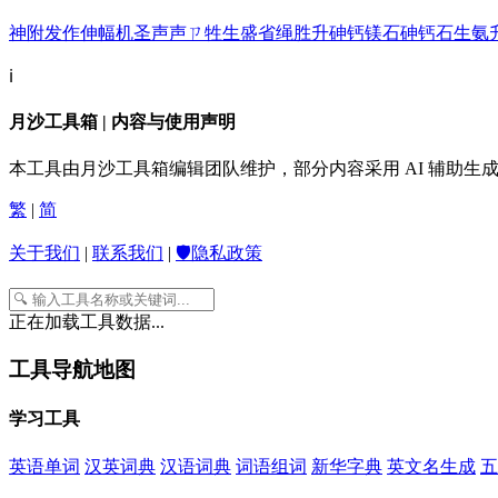
神附发作
伸幅机
圣
声
声ㄗ
牲
生
盛
省
绳
胜
升
砷钙镁石
砷钙石
生氨
ℹ️
月沙工具箱 | 内容与使用声明
本工具由月沙工具箱编辑团队维护，部分内容采用 AI 辅助
繁
|
简
关于我们
|
联系我们
|
🛡️隐私政策
正在加载工具数据...
工具导航地图
学习工具
英语单词
汉英词典
汉语词典
词语组词
新华字典
英文名生成
五