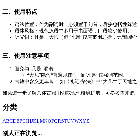
二、使用特点
语法位置：作为副词时，必须置于句首，后接总括性陈述
语体风格：现代汉语中多用于书面语，口语较少使用。
近义词：凡是、大抵（但“凡是”仅表范围总括，无“概要
三、使用注意事项
避免与“凡是”混淆：
“大凡”隐含“普遍规律”，而“凡是”仅强调范围。
古籍中含义更丰富： 如《礼记·祭法》中“大凡生于天地
如需进一步了解具体古籍用例或现代语境扩展，可参考等来源
分类
A
B
C
D
E
F
G
H
I
J
K
L
M
N
O
P
Q
R
S
T
U
V
W
X
Y
Z
别人正在浏览...