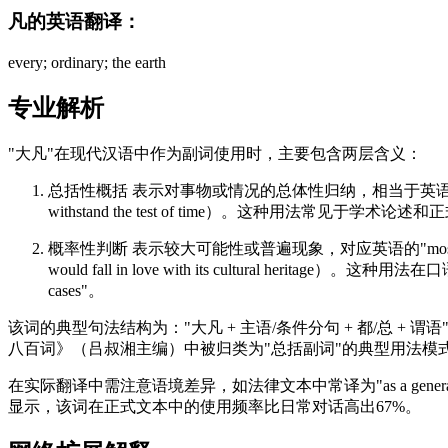
凡的英语翻译：
every; ordinary; the earth
专业解析
"大凡"在现代汉语中作为副词使用时，主要包含两层含义：
总括性概括 表示对事物或情况的总体性归纳，相当于英语的"generally s
withstand the test of time）。这种用
概率性判断 表示较大可能性或普遍现象，对应英语的"mostly"或"for t
would fall in love with its cultural
cases"。
该词的典型句法结构为："大凡 + 主语/条件分句 + 都/总 + 谓语"，例如："大
八百词》（吕叔湘主编）中被归类为"总括副词"的典型用法模
在实际翻译中需注意语境差异，如法律文本中常译为"as a general 
显示，该词在正式文本中的使用频率比日常对话高出67%。