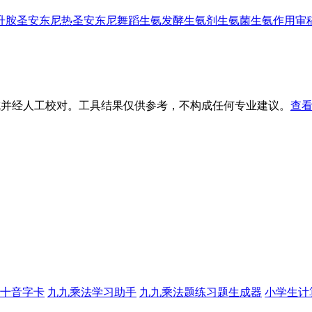
升胺
圣安东尼热
圣安东尼舞蹈
生氨发酵
生氨剂
生氨菌
生氨作用
审
生成并经人工校对。工具结果仅供参考，不构成任何专业建议。
查看
十音字卡
九九乘法学习助手
九九乘法题练习题生成器
小学生计