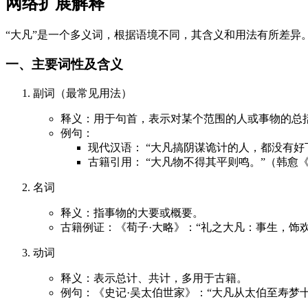
网络扩展解释
“大凡”是一个多义词，根据语境不同，其含义和用法有所差异
一、主要词性及含义
副词（最常见用法）
释义：用于句首，表示对某个范围的人或事物的总括，
例句：
现代汉语： “大凡搞阴谋诡计的人，都没有好
古籍引用： “大凡物不得其平则鸣。”（韩愈
名词
释义：指事物的大要或概要。
古籍例证：《荀子·大略》：“礼之大凡：事生，饰
动词
释义：表示总计、共计，多用于古籍。
例句：《史记·吴太伯世家》：“大凡从太伯至寿梦十