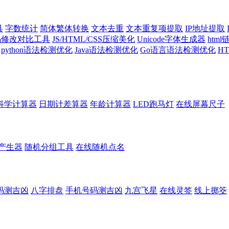
具
字数统计
简体繁体转换
文本去重
文本重复项提取
IP地址提取
代码修改对比工具
JS/HTML/CSS压缩美化
Unicode字体生成器
htm
python语法检测优化
Java语法检测优化
Go语言语法检测优化
H
科学计算器
日期计差算器
年龄计算器
LED跑马灯
在线屏幕尺子
产生器
随机分组工具
在线随机点名
码测吉凶
八字排盘
手机号码测吉凶
九宫飞星
在线灵签
线上掷筊