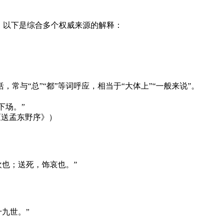
。以下是综合多个权威来源的解释：
常与“总”“都”等词呼应，相当于“大体上”“一般来说”。
下场。”
《送孟东野序》）
欢也；送死，饰哀也。”
九世。”