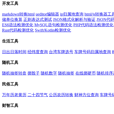
开发工具
markdown转换html
ueditor编辑器
ip归属地查询
html/js转换器工
储单位换算
正则表达式测试
JSON格式化解析与验证
JSON
ES6语法检测优化
MySQL语句检测优化
PHP代码语法检测优化
Rust代码检测优化
Swift/Kotlin检测优化
生活工具
日出日落时间
经纬度查询
台湾车牌选号
车牌号码归属地查询
随机工具
随机抽签转盘
掷骰子
随机数字
随机抽签
在线掷硬币
随机排序
民俗工具
万年历老黄历
二十四节气
公历农历转换
财神方位查询
车牌号
财智工具