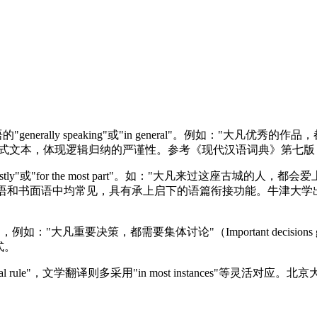
peaking"或"in general"。例如："大凡优秀的作品，都经得起时间考验"（
法常见于学术论述和正式文本，体现逻辑归纳的严谨性。参考《现代汉语词典》
he most part"。如："大凡来过这座古城的人，都会爱上它的文化底蕴"（Most
 heritage）。这种用法在口语和书面语中均常见，具有承上启下的语篇衔接功能
凡重要决策，都需要集体讨论"（Important decisions generally
式。
rule"，文学翻译则多采用"in most instances"等灵活对应。