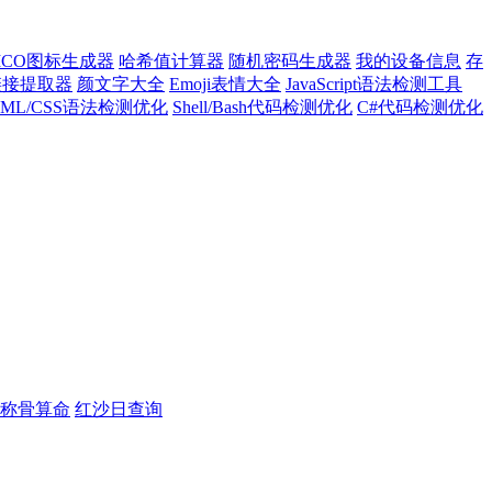
ICO图标生成器
哈希值计算器
随机密码生成器
我的设备信息
存
l链接提取器
颜文字大全
Emoji表情大全
JavaScript语法检测工具
TML/CSS语法检测优化
Shell/Bash代码检测优化
C#代码检测优化
称骨算命
红沙日查询