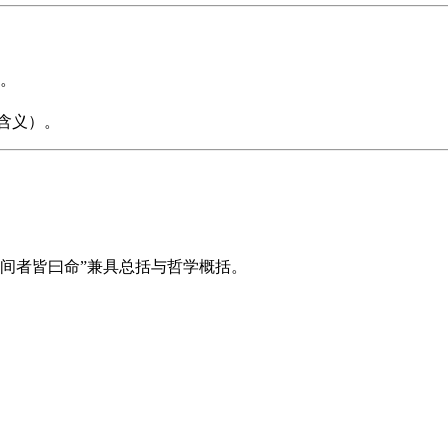
。
”含义）。
之间者皆曰命”兼具总括与哲学概括。
。