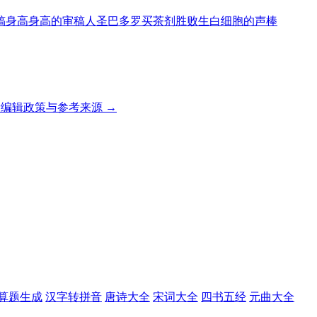
稿
身高
身高的
审稿人
圣巴多罗买茶剂
胜败
生白细胞的
声棒
编辑政策与参考来源 →
算题生成
汉字转拼音
唐诗大全
宋词大全
四书五经
元曲大全