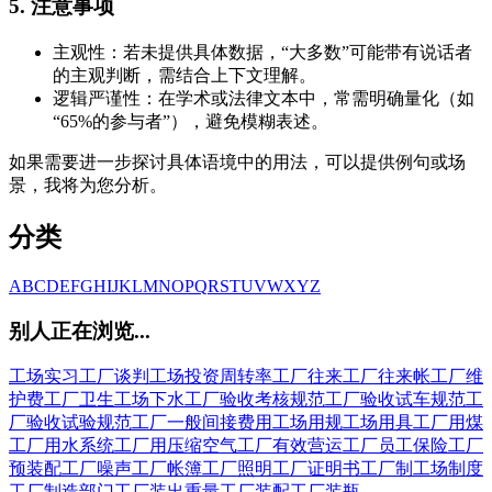
5. 注意事项
主观性：若未提供具体数据，“大多数”可能带有说话者
的主观判断，需结合上下文理解。
逻辑严谨性：在学术或法律文本中，常需明确量化（如
“65%的参与者”），避免模糊表述。
如果需要进一步探讨具体语境中的用法，可以提供例句或场
景，我将为您分析。
分类
A
B
C
D
E
F
G
H
I
J
K
L
M
N
O
P
Q
R
S
T
U
V
W
X
Y
Z
别人正在浏览...
工场实习
工厂谈判
工场投资周转率
工厂往来
工厂往来帐
工厂维
护费
工厂卫生
工场下水
工厂验收考核规范
工厂验收试车规范
工
厂验收试验规范
工厂一般间接费用
工场用规
工场用具
工厂用煤
工厂用水系统
工厂用压缩空气
工厂有效营运
工厂员工保险
工厂
预装配
工厂噪声
工厂帐簿
工厂照明
工厂证明书
工厂制
工场制度
工厂制造部门
工厂装出重量
工厂装配
工厂装瓶