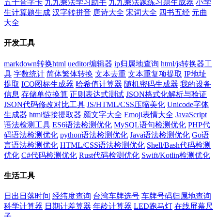
五十音字卡
九九乘法学习助手
九九乘法题练习题生成器
小学
生计算题生成
汉字转拼音
唐诗大全
宋词大全
四书五经
元曲
大全
开发工具
markdown转换html
ueditor编辑器
ip归属地查询
html/js转换器工
具
字数统计
简体繁体转换
文本去重
文本重复项提取
IP地址
提取
ICO图标生成器
哈希值计算器
随机密码生成器
我的设备
信息
存储单位换算
正则表达式测试
JSON格式化解析与验证
JSON代码修改对比工具
JS/HTML/CSS压缩美化
Unicode字体
生成器
html链接提取器
颜文字大全
Emoji表情大全
JavaScript
语法检测工具
ES6语法检测优化
MySQL语句检测优化
PHP代
码语法检测优化
python语法检测优化
Java语法检测优化
Go语
言语法检测优化
HTML/CSS语法检测优化
Shell/Bash代码检测
优化
C#代码检测优化
Rust代码检测优化
Swift/Kotlin检测优化
生活工具
日出日落时间
经纬度查询
台湾车牌选号
车牌号码归属地查询
科学计算器
日期计差算器
年龄计算器
LED跑马灯
在线屏幕尺
子