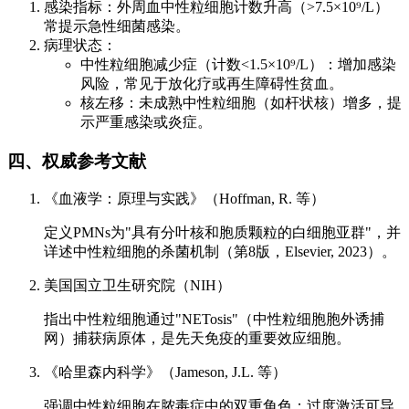
感染指标：外周血中性粒细胞计数升高（>7.5×10⁹/L）
常提示急性细菌感染。
病理状态：
中性粒细胞减少症（计数<1.5×10⁹/L）：增加感染
风险，常见于放化疗或再生障碍性贫血。
核左移：未成熟中性粒细胞（如杆状核）增多，提
示严重感染或炎症。
四、权威参考文献
《血液学：原理与实践》（Hoffman, R. 等）
定义PMNs为"具有分叶核和胞质颗粒的白细胞亚群"，并
详述中性粒细胞的杀菌机制（第8版，Elsevier, 2023）。
美国国立卫生研究院（NIH）
指出中性粒细胞通过"NETosis"（中性粒细胞胞外诱捕
网）捕获病原体，是先天免疫的重要效应细胞。
《哈里森内科学》（Jameson, J.L. 等）
强调中性粒细胞在脓毒症中的双重角色：过度激活可导