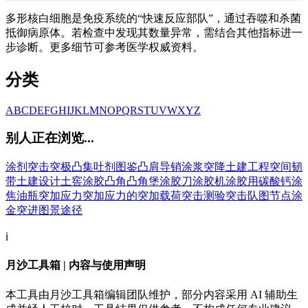
多形核白细胞是免疫系统的“快速反应部队”，通过吞噬和杀菌
抵御病原体。若检查中发现其数量异常，需结合其他指标进一
步诊断。更多细节可参考医学权威资料。
分类
A
B
C
D
E
F
G
H
I
J
K
L
M
N
O
P
Q
R
S
T
U
V
W
X
Y
Z
别人正在浏览...
涂剂
突击
突极
凸集
吐剂
图鉴
凸肩导销
涂浆
突降
土建工程
突间韧
带
土建设计
土窖
涂胶
凸角
凸角堡
涂胶刀
涂胶机
涂胶用碳酸钙
涂
焦油瓶
突加应力
突加应力的
突加载荷
突击测验
突击队
图节点
涂
金
突进
图景
途径
ℹ️
月沙工具箱 | 内容与使用声明
本工具由月沙工具箱编辑团队维护，部分内容采用 AI 辅助生