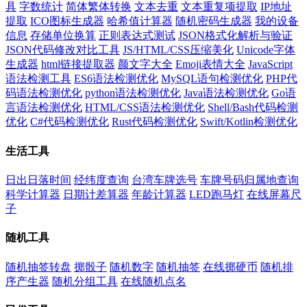
具
字数统计
简体繁体转换
文本去重
文本重复项提取
IP地址
提取
ICO图标生成器
哈希值计算器
随机密码生成器
我的设备
信息
存储单位换算
正则表达式测试
JSON格式化解析与验证
JSON代码修改对比工具
JS/HTML/CSS压缩美化
Unicode字体
生成器
html链接提取器
颜文字大全
Emoji表情大全
JavaScript
语法检测工具
ES6语法检测优化
MySQL语句检测优化
PHP代
码语法检测优化
python语法检测优化
Java语法检测优化
Go语
言语法检测优化
HTML/CSS语法检测优化
Shell/Bash代码检测
优化
C#代码检测优化
Rust代码检测优化
Swift/Kotlin检测优化
生活工具
日出日落时间
经纬度查询
台湾车牌选号
车牌号码归属地查询
科学计算器
日期计差算器
年龄计算器
LED跑马灯
在线屏幕尺
子
随机工具
随机抽签转盘
掷骰子
随机数字
随机抽签
在线掷硬币
随机排
序产生器
随机分组工具
在线随机点名