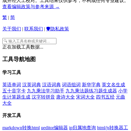
成并经人工校对。工具结果仅供参考，不构成任何专业建议。
查看编辑政策与参考来源 →
繁
|
简
关于我们
|
联系我们
|
🛡️隐私政策
正在加载工具数据...
工具导航地图
学习工具
英语单词
汉英词典
汉语词典
词语组词
新华字典
英文名生成
五十音字卡
九九乘法学习助手
九九乘法题练习题生成器
小学
生计算题生成
汉字转拼音
唐诗大全
宋词大全
四书五经
元曲
大全
开发工具
markdown转换html
ueditor编辑器
ip归属地查询
html/js转换器工