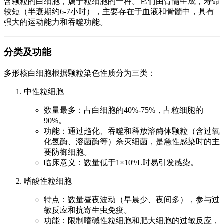
含颗粒的白细胞，属于粒细胞的一种。它们由骨髓生成，寿命
较短（半衰期约6-7小时），主要存在于血液和骨髓中，具有
强大的运动能力和吞噬功能。
分类及功能
多形核白细胞根据颗粒染色性质分为三类：
中性粒细胞
数量最多：占白细胞的40%-75%，占粒细胞的
90%。
功能：通过趋化、吞噬和释放溶酶体颗粒（含过氧
化氢酶、溶菌酶等）杀灭细菌，是急性感染时的主
要防御细胞。
临床意义：数量低于1×10⁹/L时易引发感染。
嗜酸性粒细胞
特点：数量昼夜波动（早晨少、夜间多），参与过
敏反应和抗寄生虫免疫。
功能：限制嗜碱性粒细胞和肥大细胞的过敏反应，