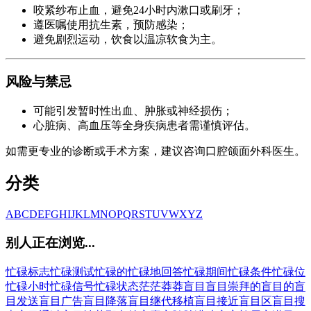
咬紧纱布止血，避免24小时内漱口或刷牙；
遵医嘱使用抗生素，预防感染；
避免剧烈运动，饮食以温凉软食为主。
风险与禁忌
可能引发暂时性出血、肿胀或神经损伤；
心脏病、高血压等全身疾病患者需谨慎评估。
如需更专业的诊断或手术方案，建议咨询口腔颌面外科医生。
分类
A
B
C
D
E
F
G
H
I
J
K
L
M
N
O
P
Q
R
S
T
U
V
W
X
Y
Z
别人正在浏览...
忙碌标志
忙碌测试
忙碌的
忙碌地回答
忙碌期间
忙碌条件
忙碌位
忙碌小时
忙碌信号
忙碌状态
茫茫
莽莽
盲目
盲目崇拜的
盲目的
盲
目发送
盲目广告
盲目降落
盲目继代移植
盲目接近
盲目区
盲目搜