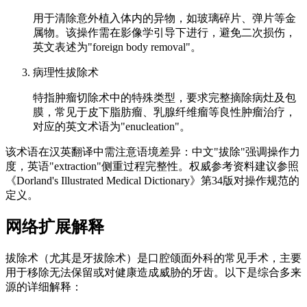
用于清除意外植入体内的异物，如玻璃碎片、弹片等金
属物。该操作需在影像学引导下进行，避免二次损伤，
英文表述为"foreign body removal"。
病理性拔除术
特指肿瘤切除术中的特殊类型，要求完整摘除病灶及包
膜，常见于皮下脂肪瘤、乳腺纤维瘤等良性肿瘤治疗，
对应的英文术语为"enucleation"。
该术语在汉英翻译中需注意语境差异：中文"拔除"强调操作力
度，英语"extraction"侧重过程完整性。权威参考资料建议参照
《Dorland's Illustrated Medical Dictionary》第34版对操作规范的
定义。
网络扩展解释
拔除术（尤其是牙拔除术）是口腔颌面外科的常见手术，主要
用于移除无法保留或对健康造成威胁的牙齿。以下是综合多来
源的详细解释：