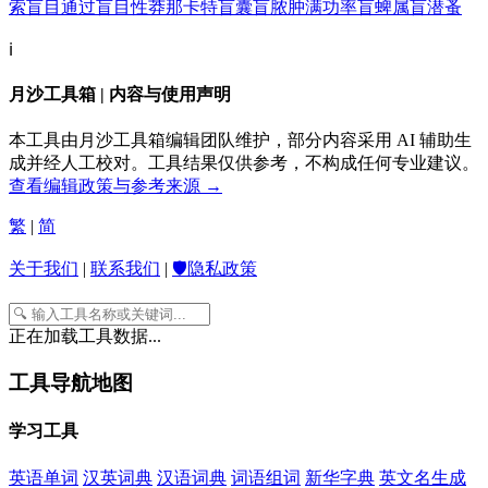
索
盲目通过
盲目性
莽那卡特
盲囊
盲脓肿
满功率
盲蜱属
盲潜蚤
ℹ️
月沙工具箱 | 内容与使用声明
本工具由月沙工具箱编辑团队维护，部分内容采用 AI 辅助生
成并经人工校对。工具结果仅供参考，不构成任何专业建议。
查看编辑政策与参考来源 →
繁
|
简
关于我们
|
联系我们
|
🛡️隐私政策
正在加载工具数据...
工具导航地图
学习工具
英语单词
汉英词典
汉语词典
词语组词
新华字典
英文名生成