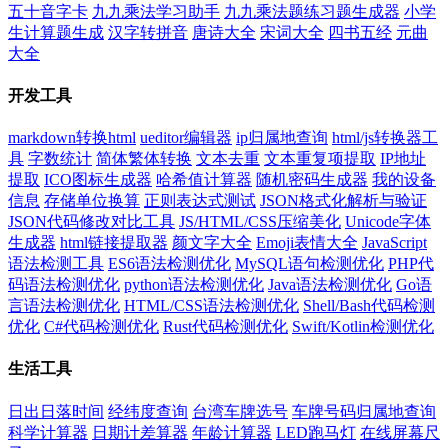
五十音字卡
九九乘法学习助手
九九乘法题练习题生成器
小学
生计算题生成
汉字转拼音
唐诗大全
宋词大全
四书五经
元曲
大全
开发工具
markdown转换html
ueditor编辑器
ip归属地查询
html/js转换器工
具
字数统计
简体繁体转换
文本去重
文本重复项提取
IP地址
提取
ICO图标生成器
哈希值计算器
随机密码生成器
我的设备
信息
存储单位换算
正则表达式测试
JSON格式化解析与验证
JSON代码修改对比工具
JS/HTML/CSS压缩美化
Unicode字体
生成器
html链接提取器
颜文字大全
Emoji表情大全
JavaScript
语法检测工具
ES6语法检测优化
MySQL语句检测优化
PHP代
码语法检测优化
python语法检测优化
Java语法检测优化
Go语
言语法检测优化
HTML/CSS语法检测优化
Shell/Bash代码检测
优化
C#代码检测优化
Rust代码检测优化
Swift/Kotlin检测优化
生活工具
日出日落时间
经纬度查询
台湾车牌选号
车牌号码归属地查询
科学计算器
日期计差算器
年龄计算器
LED跑马灯
在线屏幕尺