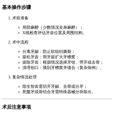
基本操作步骤
术前准备
局部麻醉（少数情况全身麻醉）；
X线检查评估牙齿位置及周围结构。
术中流程
分离牙龈：防止软组织撕裂；
挺松牙齿：用牙挺扩大牙槽窝；
拔除牙齿：根据情况选择牙钳、劈开或去骨；
清理创口：搔刮牙槽窝并缝合（复杂病例）。
复杂情况处理
阻生智齿需切开牙龈、去骨或分牙；
死髓牙或骨结合牙需特殊器械分块取出。
术后注意事项