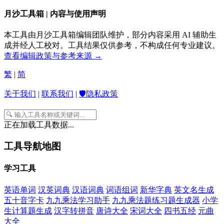
月沙工具箱 | 内容与使用声明
本工具由月沙工具箱编辑团队维护，部分内容采用 AI 辅助生
成并经人工校对。工具结果仅供参考，不构成任何专业建议。
查看编辑政策与参考来源 →
繁
|
简
关于我们
|
联系我们
|
🛡️隐私政策
正在加载工具数据...
工具导航地图
学习工具
英语单词
汉英词典
汉语词典
词语组词
新华字典
英文名生成
五十音字卡
九九乘法学习助手
九九乘法题练习题生成器
小学
生计算题生成
汉字转拼音
唐诗大全
宋词大全
四书五经
元曲
大全