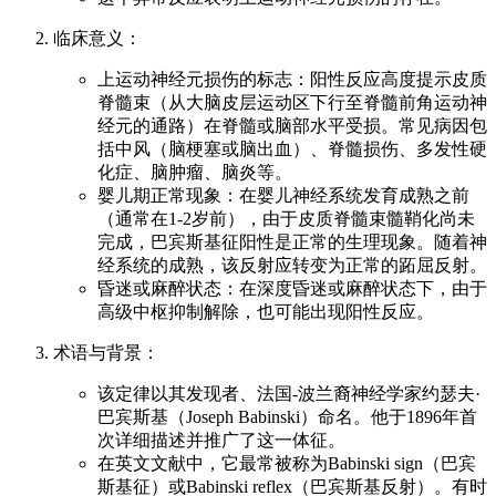
临床意义：
上运动神经元损伤的标志：阳性反应高度提示皮质
脊髓束（从大脑皮层运动区下行至脊髓前角运动神
经元的通路）在脊髓或脑部水平受损。常见病因包
括中风（脑梗塞或脑出血）、脊髓损伤、多发性硬
化症、脑肿瘤、脑炎等。
婴儿期正常现象：在婴儿神经系统发育成熟之前
（通常在1-2岁前），由于皮质脊髓束髓鞘化尚未
完成，巴宾斯基征阳性是正常的生理现象。随着神
经系统的成熟，该反射应转变为正常的跖屈反射。
昏迷或麻醉状态：在深度昏迷或麻醉状态下，由于
高级中枢抑制解除，也可能出现阳性反应。
术语与背景：
该定律以其发现者、法国-波兰裔神经学家约瑟夫·
巴宾斯基（Joseph Babinski）命名。他于1896年首
次详细描述并推广了这一体征。
在英文文献中，它最常被称为Babinski sign（巴宾
斯基征）或Babinski reflex（巴宾斯基反射）。有时