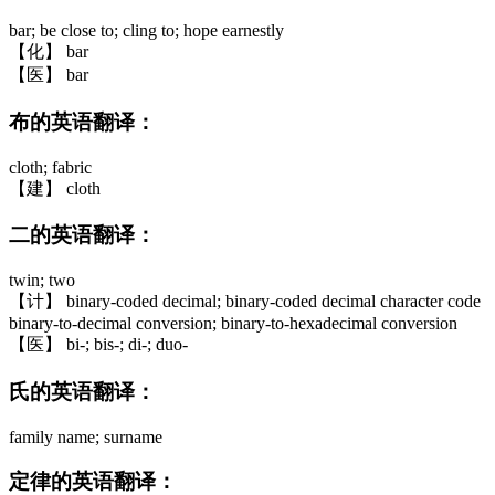
bar; be close to; cling to; hope earnestly
【化】 bar
【医】 bar
布的英语翻译：
cloth; fabric
【建】 cloth
二的英语翻译：
twin; two
【计】 binary-coded decimal; binary-coded decimal character code
binary-to-decimal conversion; binary-to-hexadecimal conversion
【医】 bi-; bis-; di-; duo-
氏的英语翻译：
family name; surname
定律的英语翻译：