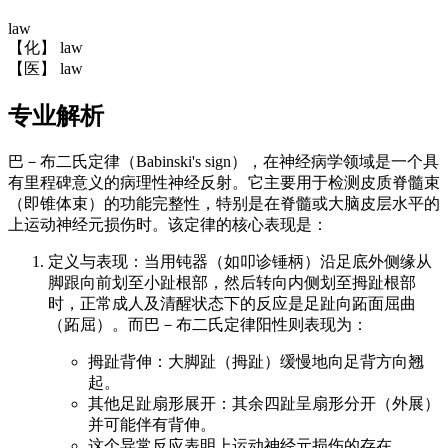
law
【化】 law
【医】 law
专业解析
巴－布二氏定律（Babinski's sign），在神经病学领域是一个具
有里程碑意义的病理性神经反射。它主要用于检测皮质脊髓束
（即锥体束）的功能完整性，特别是在脊髓或大脑皮层水平的
上运动神经元损伤时。该定律的核心表现是：
定义与表现：当用钝器（如叩诊锤柄）沿足底外侧缘从
脚跟向前划至小趾根部，然后转向内侧划至拇趾根部
时，正常成人及清醒状态下的反应是足趾向跖面屈曲
（跖屈）。而巴－布二氏定律阳性则表现为：
拇趾背伸：大脚趾（拇趾）缓慢地向足背方向翘
起。
其他足趾扇形展开：其余四趾呈扇形分开（外展）
并可能伴有背伸。
这个异常反应表明上运动神经元损伤的存在。