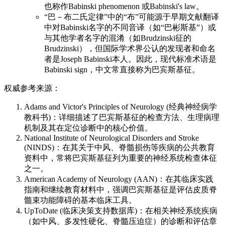
也称作Babinski phenomenon 或Babinski's law。
“巴－布二氏定律”中的“布”可能源于早期文献翻译
中对Babinski名字的不同音译（如“巴彬斯基”）或
与其他学者名字的混淆（如Brudzinski征的
Brudzinski），但国际学术界公认的发现者和命名
者是Joseph Babinski本人。因此，现代标准术语是
Babinski sign，中文常直接称为巴宾斯基征。
权威参考来源：
Adams and Victor's Principles of Neurology (经典神经病学
教科书)：详细描述了巴宾斯基征的检查方法、生理病理
机制及其在定位诊断中的核心价值。
National Institute of Neurological Disorders and Stroke
(NINDS)：在其关于中风、脊髓损伤等疾病的公共教育
资料中，常将巴宾斯基征列为重要的神经系统检查体征
之一。
American Academy of Neurology (AAN)：在其临床实践
指南和继续教育材料中，强调巴宾斯基征是评估皮质脊
髓束功能障碍的基本临床工具。
UpToDate (临床决策支持数据库)：在相关神经系统疾病
（如中风、多发性硬化、脊髓压迫症）的诊断和评估章