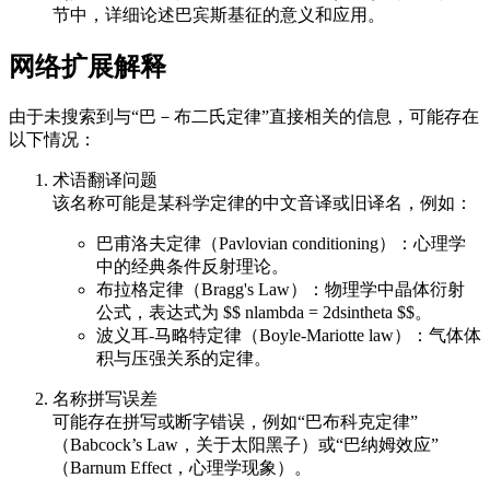
节中，详细论述巴宾斯基征的意义和应用。
网络扩展解释
由于未搜索到与“巴－布二氏定律”直接相关的信息，可能存在
以下情况：
术语翻译问题
该名称可能是某科学定律的中文音译或旧译名，例如：
巴甫洛夫定律（Pavlovian conditioning）：心理学
中的经典条件反射理论。
布拉格定律（Bragg's Law）：物理学中晶体衍射
公式，表达式为 $$ nlambda = 2dsintheta $$。
波义耳-马略特定律（Boyle-Mariotte law）：气体体
积与压强关系的定律。
名称拼写误差
可能存在拼写或断字错误，例如“巴布科克定律”
（Babcock’s Law，关于太阳黑子）或“巴纳姆效应”
（Barnum Effect，心理学现象）。