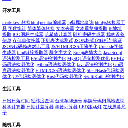
开发工具
markdown转换html
ueditor编辑器
ip归属地查询
html/js转换器工
具
字数统计
简体繁体转换
文本去重
文本重复项提取
IP地址
提取
ICO图标生成器
哈希值计算器
随机密码生成器
我的设备
信息
存储单位换算
正则表达式测试
JSON格式化解析与验证
JSON代码修改对比工具
JS/HTML/CSS压缩美化
Unicode字体
生成器
html链接提取器
颜文字大全
Emoji表情大全
JavaScript
语法检测工具
ES6语法检测优化
MySQL语句检测优化
PHP代
码语法检测优化
python语法检测优化
Java语法检测优化
Go语
言语法检测优化
HTML/CSS语法检测优化
Shell/Bash代码检测
优化
C#代码检测优化
Rust代码检测优化
Swift/Kotlin检测优化
生活工具
日出日落时间
经纬度查询
台湾车牌选号
车牌号码归属地查询
科学计算器
日期计差算器
年龄计算器
LED跑马灯
在线屏幕尺
子
随机工具