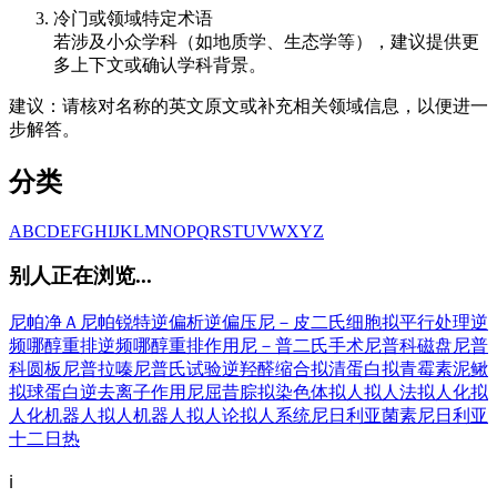
冷门或领域特定术语
若涉及小众学科（如地质学、生态学等），建议提供更
多上下文或确认学科背景。
建议：请核对名称的英文原文或补充相关领域信息，以便进一
步解答。
分类
A
B
C
D
E
F
G
H
I
J
K
L
M
N
O
P
Q
R
S
T
U
V
W
X
Y
Z
别人正在浏览...
尼帕净Ａ
尼帕锐特
逆偏析
逆偏压
尼－皮二氏细胞
拟平行处理
逆
频哪醇重排
逆频哪醇重排作用
尼－普二氏手术
尼普科磁盘
尼普
科圆板
尼普拉嗪
尼普氏试验
逆羟醛缩合
拟清蛋白
拟青霉素
泥鳅
拟球蛋白
逆去离子作用
尼屈昔腙
拟染色体
拟人
拟人法
拟人化
拟
人化机器人
拟人机器人
拟人论
拟人系统
尼日利亚菌素
尼日利亚
十二日热
ℹ️