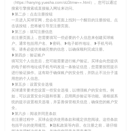
（https://hanying.yuesha.com/oLGtmw==.html）。您可以通过
搜索引擎搜索或直接输入网址来访问。
❥第二步：点击注册按钮
一旦进入买球官网，您会在页面上找到一个醒目的注册按钮。点
击该按钮，您将被引导至注册页面。
❥第三步：填写注册信息
在注册页面上，您需要填写一些必要的个人信息来创建买球账
户。通常包括用户名、❥密码、❥电子邮件地址、❥手机号码
等。请务必提供准确完整的信息，以确保顺利完成注册。
❥第四步：验证账户
填写完个人信息后，您可能需要进行账户验证。买球会向您提供
的电子邮件地址或手机号码发送一条验证信息，您需要按照提示
进行验证操作。这有助于确保账户的安全性，并防止不法分子滥
用您的个人信息。
❥第五步：设置安全选项
买球通常要求您设置一些安全选项，以增强账户的安全性。例
如，可以设置安全问题和答案，启用两步验证等功能。请根据系
统的提示设置相关选项，并妥善保管相关信息，确保您的账户安
全。
❥第六步：阅读并同意条款
在注册过程中，买球会提供使用条款和规定供您阅读。这些条款
包括平台的使用规范、❥隐私政策等内容。在注册之前，请仔细
阅读并理解这些条款，并确保您同意并愿意遵守。