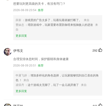
想要玩到更高级的关卡，有没有窍门？
2026-08-09 23:54
推荐
薛新
：游戏里的广告太多了，玩着玩着就被打断了。
来自
曹妹忠
：塔防游戏中，玩家需要布置防御塔来抵御敌人的进攻
来
自
更多回复
伊韦文
292
合理安排休息时间，保护眼睛和身体健康
2026-08-09 20:51
推荐
申屠飞婷
：增加多样化的角色选择，让玩家能够找到自己喜欢的角
色 ！
来自
凌琼丹
：这个游戏太无聊了，玩了一会儿就厌倦了
来自
更多回复
骆巧妹
441