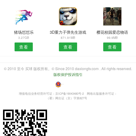
猪场怼怼乐
3D重力子弹先生游戏
樱花校园爱恋物语
3.27GB
871.91MB
99.9MB
查看
查看
查看
© 2010 至今 买球 版权所有。© Since 2010 daxiongtv.com . All rights reserved.
版权保护投诉指引
・
增值电信业务经营许可证：京ICP备19043480号-2
网络出版服务许可证：
（署）网出证（京）字第827号