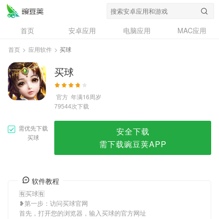
买球
首页
安卓应用
电脑应用
MAC应用
资讯
专题
设计奖
创意应用
首页
>
应用软件
>
买球
问答
买球
官方
年满16周岁
次下载
79544
需优先下载
安全下载
买球
需下载豌豆荚APP
软件教程
🈶买球🈶
❥第一步：访问买球官网
首先，打开您的浏览器，输入买球的官方网址