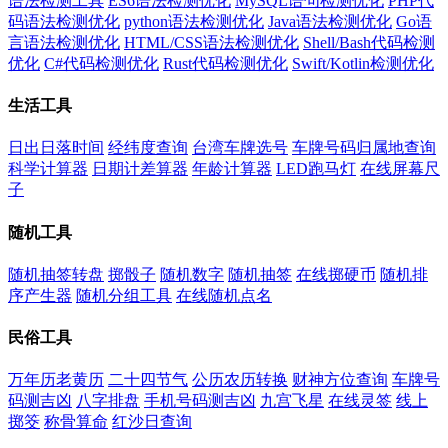
语法检测工具
ES6语法检测优化
MySQL语句检测优化
PHP代
码语法检测优化
python语法检测优化
Java语法检测优化
Go语
言语法检测优化
HTML/CSS语法检测优化
Shell/Bash代码检测
优化
C#代码检测优化
Rust代码检测优化
Swift/Kotlin检测优化
生活工具
日出日落时间
经纬度查询
台湾车牌选号
车牌号码归属地查询
科学计算器
日期计差算器
年龄计算器
LED跑马灯
在线屏幕尺
子
随机工具
随机抽签转盘
掷骰子
随机数字
随机抽签
在线掷硬币
随机排
序产生器
随机分组工具
在线随机点名
民俗工具
万年历老黄历
二十四节气
公历农历转换
财神方位查询
车牌号
码测吉凶
八字排盘
手机号码测吉凶
九宫飞星
在线灵签
线上
掷筊
称骨算命
红沙日查询