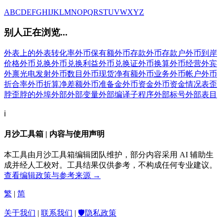
A
B
C
D
E
F
G
H
I
J
K
L
M
N
O
P
Q
R
S
T
U
V
W
X
Y
Z
别人正在浏览...
外表上的
外表转化率
外币保有额
外币存款
外币存款户
外币到岸
价格
外币兑换
外币兑换利益
外币兑换证
外币换算
外币经营
外宾
外禀光电发射
外币数目
外币现货净有额
外币业务
外币帐户
外币
折合率
外币折算净差额
外币准备金
外币资金
外币资金情况表
歪
脖
歪脖的
外埠
外部
外部变量
外部编译子程序
外部标号
外部表目
ℹ️
月沙工具箱 | 内容与使用声明
本工具由月沙工具箱编辑团队维护，部分内容采用 AI 辅助生
成并经人工校对。工具结果仅供参考，不构成任何专业建议。
查看编辑政策与参考来源 →
繁
|
简
关于我们
|
联系我们
|
🛡️隐私政策