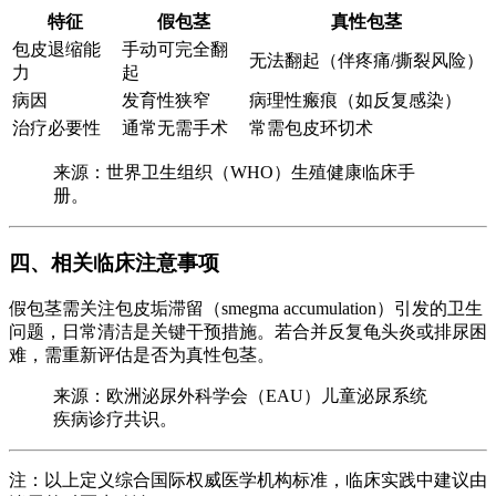
特征
假包茎
真性包茎
包皮退缩能
手动可完全翻
无法翻起（伴疼痛/撕裂风险）
力
起
病因
发育性狭窄
病理性瘢痕（如反复感染）
治疗必要性
通常无需手术
常需包皮环切术
来源：世界卫生组织（WHO）生殖健康临床手
册。
四、相关临床注意事项
假包茎需关注包皮垢滞留（smegma accumulation）引发的卫生
问题，日常清洁是关键干预措施。若合并反复龟头炎或排尿困
难，需重新评估是否为真性包茎。
来源：欧洲泌尿外科学会（EAU）儿童泌尿系统
疾病诊疗共识。
注：以上定义综合国际权威医学机构标准，临床实践中建议由