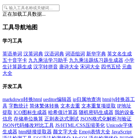
正在加载工具数据...
工具导航地图
学习工具
英语单词
汉英词典
汉语词典
词语组词
新华字典
英文名生成
五十音字卡
九九乘法学习助手
九九乘法题练习题生成器
小学
生计算题生成
汉字转拼音
唐诗大全
宋词大全
四书五经
元曲
大全
开发工具
markdown转换html
ueditor编辑器
ip归属地查询
html/js转换器工
具
字数统计
简体繁体转换
文本去重
文本重复项提取
IP地址
提取
ICO图标生成器
哈希值计算器
随机密码生成器
我的设备
信息
存储单位换算
正则表达式测试
JSON格式化解析与验证
JSON代码修改对比工具
JS/HTML/CSS压缩美化
Unicode字体
生成器
html链接提取器
颜文字大全
Emoji表情大全
JavaScript