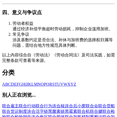
四、意义与争议点
劳动者权益
通过经济补偿平衡超时劳动损耗，抑制企业滥用加班。
常见争议
涉及基数约定是否合法、补休与加班费的选择权归属等
问题，需结合地方性规范具体判断。
以上内容综合自《劳动法》《劳动合同法》及司法实践，如需
完整条款可查看等来源。
分类
A
B
C
D
E
F
G
H
I
J
K
L
M
N
O
P
Q
R
S
T
U
V
W
X
Y
Z
别人正在浏览...
联合雇主
联合行动
联合行为
连合核
连合后小窝
联合会
联合货船
联合货运制度
连合活字
链黑菌素
链黑霉素
联合机
联合腱
联合检
验
联合检验报告
连合角区
联合胶体
联合加氢精制重整法
联合加