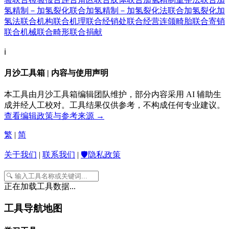
氢精制－加氢裂化
联合加氢精制－加氢裂化法
联合加氢裂化加
氢法
联合机构
联合机理
联合经销处
联合经营
连颌畸胎
联合寄销
联合机械
联合畸形
联合捐献
ℹ️
月沙工具箱 | 内容与使用声明
本工具由月沙工具箱编辑团队维护，部分内容采用 AI 辅助生
成并经人工校对。工具结果仅供参考，不构成任何专业建议。
查看编辑政策与参考来源 →
繁
|
简
关于我们
|
联系我们
|
🛡️隐私政策
正在加载工具数据...
工具导航地图