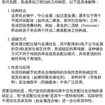
形式包围，形成类似三明治的几何构型。以下是具体解释：
结构特点
这类化合物中，中心金属（如过渡金属）通常位于两个
平面环状配体（如环戊二烯基、苯环衍生物等）之间，
形成层状堆叠结构。例如，著名的二茂铁（Ferrocene）
即由铁原子夹在两个环戊二烯基配体之间构成。
成键方式
配体通过配位键与金属结合，其中配体的π电子云与金属
的空d轨道发生相互作用，形成稳定的离域键。这种键合
方式不同于传统的单齿或双齿配位模式，具有更强的对
称性和电子离域性。
性质与应用
夹层结构赋予此类化合物独特的光电性质和热稳定性，
使其在催化（如烯烃聚合催化剂）、材料科学（导电材
料）及生物医学（药物载体）中有广泛应用。
需要说明的是，用户提供的搜索结果中仅包含配位化合物的基
础定义，而“夹层配位化合物”是其中一类特殊结构，实际研究
中需结合具体实例（如金属茂合物）进一步分析其特性。