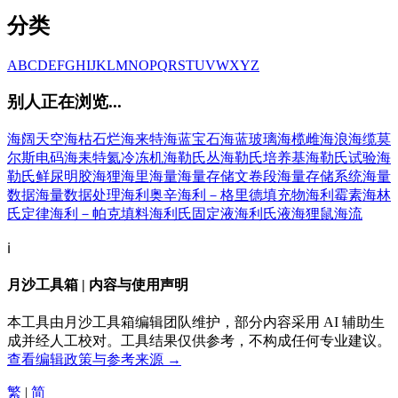
分类
A
B
C
D
E
F
G
H
I
J
K
L
M
N
O
P
Q
R
S
T
U
V
W
X
Y
Z
别人正在浏览...
海阔天空
海枯石烂
海来特
海蓝宝石
海蓝玻璃
海榄雌
海浪
海缆莫
尔斯电码
海耒特
氦冷冻机
海勒氏丛
海勒氏培养基
海勒氏试验
海
勒氏鲜尿明胶
海狸
海里
海量
海量存储文卷段
海量存储系统
海量
数据
海量数据处理
海利奥辛
海利－格里德填充物
海利霉素
海林
氏定律
海利－帕克填料
海利氏固定液
海利氏液
海狸鼠
海流
ℹ️
月沙工具箱 | 内容与使用声明
本工具由月沙工具箱编辑团队维护，部分内容采用 AI 辅助生
成并经人工校对。工具结果仅供参考，不构成任何专业建议。
查看编辑政策与参考来源 →
繁
|
简