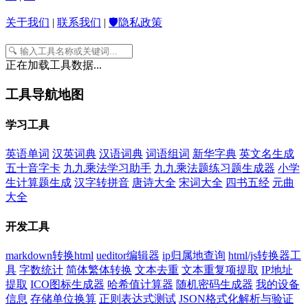
关于我们
|
联系我们
|
🛡️隐私政策
正在加载工具数据...
工具导航地图
学习工具
英语单词
汉英词典
汉语词典
词语组词
新华字典
英文名生成
五十音字卡
九九乘法学习助手
九九乘法题练习题生成器
小学
生计算题生成
汉字转拼音
唐诗大全
宋词大全
四书五经
元曲
大全
开发工具
markdown转换html
ueditor编辑器
ip归属地查询
html/js转换器工
具
字数统计
简体繁体转换
文本去重
文本重复项提取
IP地址
提取
ICO图标生成器
哈希值计算器
随机密码生成器
我的设备
信息
存储单位换算
正则表达式测试
JSON格式化解析与验证