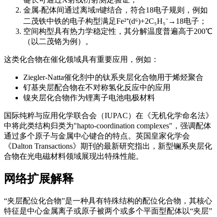
金属-配体间通过离域π键结合，符合18电子规则，例如
二茂铁中铁的电子构型满足Fe²⁺(d⁶)+2C₅H₅⁻→18电子；
空间构型具有热力学稳定性，其分解温度普遍高于200℃
（以二茂铬为例）。
这类化合物在催化领域具有重要应用，例如：
Ziegler-Natta催化剂中的钛系夹层化合物用于烯烃聚合
钌基夹层配合物在不对称氢化反应中的应用
镍夹层化合物作为锂离子电池电极材料
国际纯粹与应用化学联合会（IUPAC）在《无机化学命名法》
中将此类结构归类为"hapto-coordination complexes"，强调配体
通过多个原子与金属中心键合的特点。英国皇家化学会
《Dalton Transactions》期刊的最新研究指出，新型镧系夹层化
合物在光电磁材料领域展现出特殊性能。
网络扩展解释
“夹层配位化合物”是一种具有特殊结构的配位化合物，其核心
特征是中心金属离子或原子被两个或多个平面型配体以“夹层”