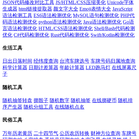
JSON代码修改对比工具
JS/HTML/CSS压缩美化
Unicode字体
生成器
html链接提取器
颜文字大全
Emoji表情大全
JavaScript
语法检测工具
ES6语法检测优化
MySQL语句检测优化
PHP代
码语法检测优化
python语法检测优化
Java语法检测优化
Go语
言语法检测优化
HTML/CSS语法检测优化
Shell/Bash代码检测
优化
C#代码检测优化
Rust代码检测优化
Swift/Kotlin检测优化
生活工具
日出日落时间
经纬度查询
台湾车牌选号
车牌号码归属地查询
科学计算器
日期计差算器
年龄计算器
LED跑马灯
在线屏幕尺
子
随机工具
随机抽签转盘
掷骰子
随机数字
随机抽签
在线掷硬币
随机排
序产生器
随机分组工具
在线随机点名
民俗工具
万年历老黄历
二十四节气
公历农历转换
财神方位查询
车牌号