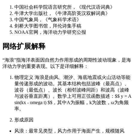
中国社会科学院语言研究所，《现代汉语词典》
牛津大学出版社，《牛津高阶英汉双解词典》
中国气象局，《气象科学术语》
剑桥大学图书馆，拜伦诗集手稿
NOAA官网，海洋动力学研究公报
网络扩展解释
“海浪”指海洋表面因自然力作用形成的周期性波动现象，是海
洋动力学的重要表现。以下是详细解释：
物理定义 海浪是由风、潮汐、海底地震或火山活动等能
量传递形成的波动。其基本结构包括波峰（最高点）、
波谷（最低点）、波长（相邻波峰间距）和波高（波峰
与波谷垂直距离）。数学上可用正弦函数描述：$$ y = A
sin(kx - omega t) $$，其中A为振幅，k为波数，ω为角频
率。
形成原因
风浪：最常见类型，风力作用于海面产生，规模随风