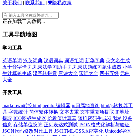
关于我们
|
联系我们
|
🛡️隐私政策
正在加载工具数据...
工具导航地图
学习工具
英语单词
汉英词典
汉语词典
词语组词
新华字典
英文名生成
五十音字卡
九九乘法学习助手
九九乘法题练习题生成器
小学
生计算题生成
汉字转拼音
唐诗大全
宋词大全
四书五经
元曲
大全
开发工具
markdown转换html
ueditor编辑器
ip归属地查询
html/js转换器工
具
字数统计
简体繁体转换
文本去重
文本重复项提取
IP地址
提取
ICO图标生成器
哈希值计算器
随机密码生成器
我的设备
信息
存储单位换算
正则表达式测试
JSON格式化解析与验证
JSON代码修改对比工具
JS/HTML/CSS压缩美化
Unicode字体