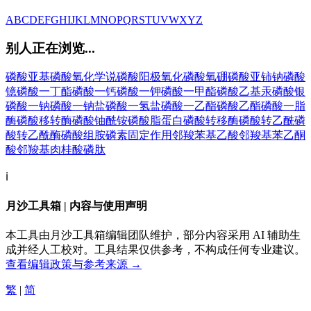
A
B
C
D
E
F
G
H
I
J
K
L
M
N
O
P
Q
R
S
T
U
V
W
X
Y
Z
别人正在浏览...
磷酸亚基
磷酸氧化学说
磷酸阳极氧化
磷酸氧硼
磷酸亚铈钠
磷酸
镱
磷酸一丁酯
磷酸一钙
磷酸一钾
磷酸一甲酯
磷酸乙基汞
磷酸银
磷酸一钠
磷酸一钠盐
磷酸一氢盐
磷酸一乙酯
磷酸乙酯
磷酸一脂
酶
磷酸移转酶
磷酸铀酰铵
磷酸脂蛋白
磷酸转移酶
磷酸转乙酰
磷
酸转乙酰酶
磷酸组胺
磷素固定作用
邻羧苯基乙酸
邻羧基苯乙酮
酸
邻羧基肉桂酸
磷肽
ℹ️
月沙工具箱 | 内容与使用声明
本工具由月沙工具箱编辑团队维护，部分内容采用 AI 辅助生
成并经人工校对。工具结果仅供参考，不构成任何专业建议。
查看编辑政策与参考来源 →
繁
|
简