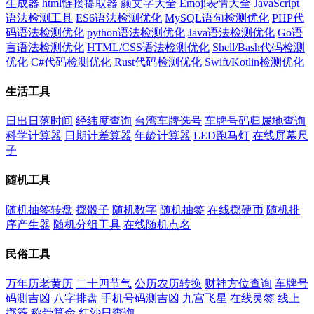
生成器
html链接提取器
颜文字大全
Emoji表情大全
JavaScript
语法检测工具
ES6语法检测优化
MySQL语句检测优化
PHP代
码语法检测优化
python语法检测优化
Java语法检测优化
Go语
言语法检测优化
HTML/CSS语法检测优化
Shell/Bash代码检测
优化
C#代码检测优化
Rust代码检测优化
Swift/Kotlin检测优化
生活工具
日出日落时间
经纬度查询
台湾车牌选号
车牌号码归属地查询
科学计算器
日期计差算器
年龄计算器
LED跑马灯
在线屏幕尺
子
随机工具
随机抽签转盘
掷骰子
随机数字
随机抽签
在线掷硬币
随机排
序产生器
随机分组工具
在线随机点名
民俗工具
万年历老黄历
二十四节气
公历农历转换
财神方位查询
车牌号
码测吉凶
八字排盘
手机号码测吉凶
九宫飞星
在线灵签
线上
掷筊
称骨算命
红沙日查询