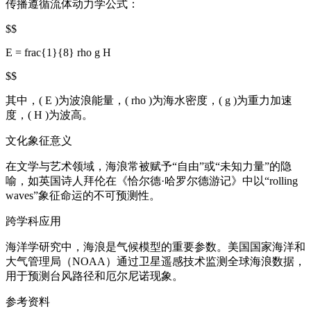
传播遵循流体动力学公式：
$$
E = frac{1}{8} rho g H
$$
其中，( E )为波浪能量，( rho )为海水密度，( g )为重力加速
度，( H )为波高。
文化象征意义
在文学与艺术领域，海浪常被赋予“自由”或“未知力量”的隐
喻，如英国诗人拜伦在《恰尔德·哈罗尔德游记》中以“rolling
waves”象征命运的不可预测性。
跨学科应用
海洋学研究中，海浪是气候模型的重要参数。美国国家海洋和
大气管理局（NOAA）通过卫星遥感技术监测全球海浪数据，
用于预测台风路径和厄尔尼诺现象。
参考资料