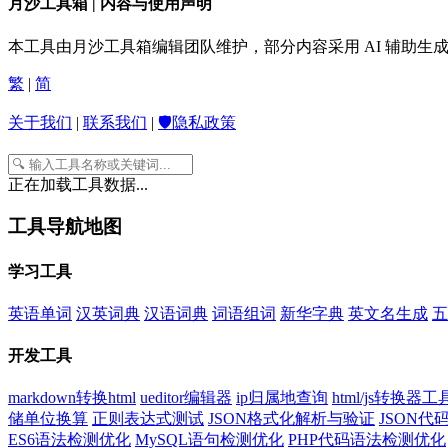
月沙工具箱 | 内容与使用声明
本工具由月沙工具箱编辑团队维护，部分内容采用 AI 辅助
繁
|
简
关于我们
|
联系我们
|
🛡️隐私政策
正在加载工具数据...
工具导航地图
学习工具
英语单词
汉英词典
汉语词典
词语组词
新华字典
英文名生成
五
开发工具
markdown转换html
ueditor编辑器
ip归属地查询
html/js转换器工
储单位换算
正则表达式测试
JSON格式化解析与验证
JSON
ES6语法检测优化
MySQL语句检测优化
PHP代码语法检测优化