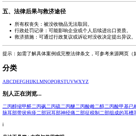
五、法律后果与救济途径
所有权丧失：被没收物品无法取回。
行政处罚记录：可能影响企业或个人后续进出口资质。
救济措施：可通过行政复议或诉讼对没收决定提出异议。
提示：如需了解具体案例或完整法律条文，可参考来源网页（如、
分类
A
B
C
D
E
F
G
H
I
J
K
L
M
N
O
P
Q
R
S
T
U
V
W
X
Y
Z
别人正在浏览...
二丙醇缩甲醛
二丙砜
二丙硫
二丙醚
二丙酸雌二醇
二丙酸甲基已
脉
耳部带状疱疹
二部冠
耳部神经痛
二部征税制
二部组成的
耳槽
ℹ️