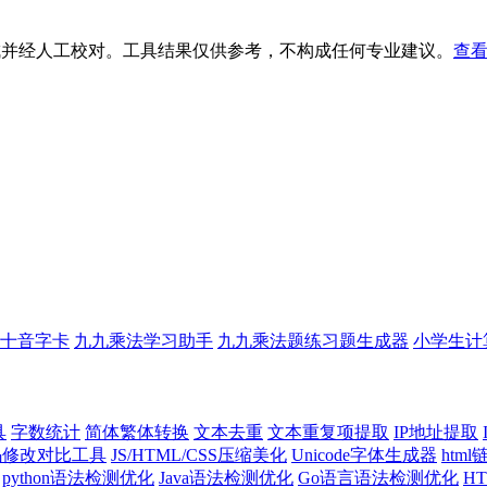
生成并经人工校对。工具结果仅供参考，不构成任何专业建议。
查看
十音字卡
九九乘法学习助手
九九乘法题练习题生成器
小学生计
具
字数统计
简体繁体转换
文本去重
文本重复项提取
IP地址提取
代码修改对比工具
JS/HTML/CSS压缩美化
Unicode字体生成器
htm
python语法检测优化
Java语法检测优化
Go语言语法检测优化
H