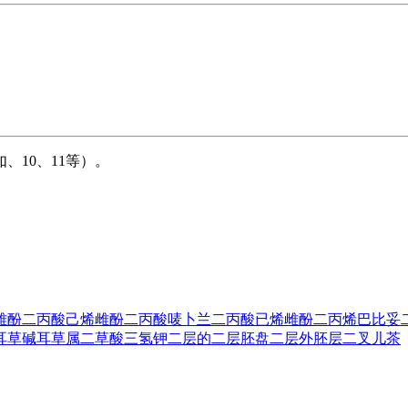
10、11等）。
雌酚
二丙酸己烯雌酚
二丙酸唛卜兰
二丙酸已烯雌酚
二丙烯巴比妥
耳草碱
耳草属
二草酸三氢钾
二层的
二层胚盘
二层外胚层
二叉
儿茶