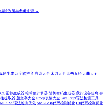
编辑政策与参考来源 →
算题生成
汉字转拼音
唐诗大全
宋词大全
四书五经
元曲大全
ICO图标生成器
哈希值计算器
随机密码生成器
我的设备信息
存
l链接提取器
颜文字大全
Emoji表情大全
JavaScript语法检测工具
TML/CSS语法检测优化
Shell/Bash代码检测优化
C#代码检测优化