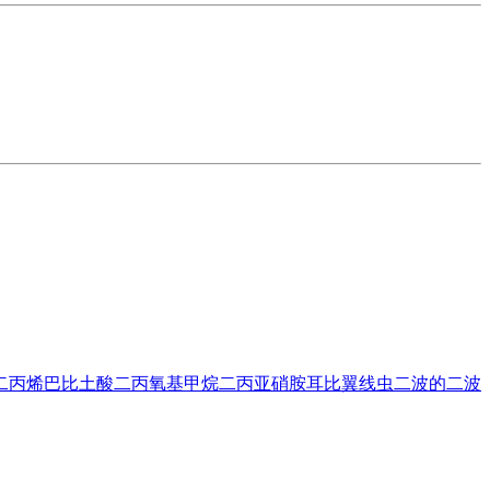
二丙烯巴比土酸
二丙氧基甲烷
二丙亚硝胺
耳比翼线虫
二波的
二波