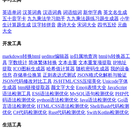
英语单词
汉英词典
汉语词典
词语组词
新华字典
英文名生成
五十音字卡
九九乘法学习助手
九九乘法题练习题生成器
小学
生计算题生成
汉字转拼音
唐诗大全
宋词大全
四书五经
元曲
大全
开发工具
markdown转换html
ueditor编辑器
ip归属地查询
html/js转换器工
具
字数统计
简体繁体转换
文本去重
文本重复项提取
IP地址
提取
ICO图标生成器
哈希值计算器
随机密码生成器
我的设备
信息
存储单位换算
正则表达式测试
JSON格式化解析与验证
JSON代码修改对比工具
JS/HTML/CSS压缩美化
Unicode字体
生成器
html链接提取器
颜文字大全
Emoji表情大全
JavaScript
语法检测工具
ES6语法检测优化
MySQL语句检测优化
PHP代
码语法检测优化
python语法检测优化
Java语法检测优化
Go语
言语法检测优化
HTML/CSS语法检测优化
Shell/Bash代码检测
优化
C#代码检测优化
Rust代码检测优化
Swift/Kotlin检测优化
生活工具