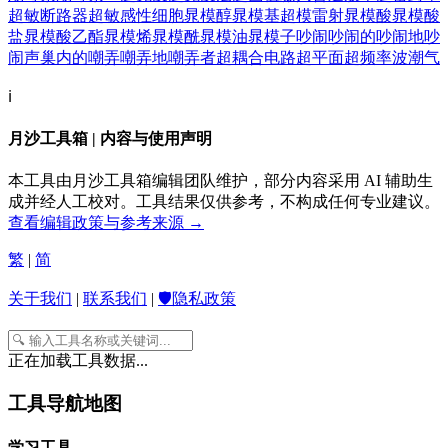
超敏断路器
超敏感性细胞
晁模醇
晁模基
超模雷射
晁模酸
晁模酸
盐
晁模酸乙酯
晁模烯
晁模酰
晁模油
晁模子
吵闹
吵闹的
吵闹地
吵
闹声
巢内的
嘲弄
嘲弄地
嘲弄者
超耦合电路
超平面
超频率波
潮气
ℹ️
月沙工具箱 | 内容与使用声明
本工具由月沙工具箱编辑团队维护，部分内容采用 AI 辅助生
成并经人工校对。工具结果仅供参考，不构成任何专业建议。
查看编辑政策与参考来源 →
繁
|
简
关于我们
|
联系我们
|
🛡️隐私政策
正在加载工具数据...
工具导航地图
学习工具