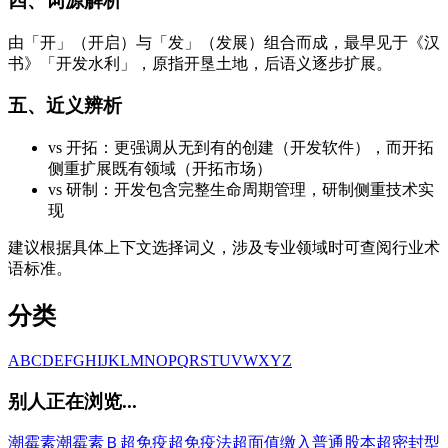
四、词源解析
由「开」（开启）与「发」（发展）组合而成，最早见于《汉
书》「开发水利」，原指开垦土地，后语义逐步扩展。
五、近义辨析
vs 开拓：更强调从无到有的创建（开发软件），而开拓
侧重扩展既有领域（开拓市场）
vs 研制：开发包含完整生命周期管理，研制侧重技术实
现
建议根据具体上下文选择词义，涉及专业领域时可查阅行业术
语标准。
分类
A
B
C
D
E
F
G
H
I
J
K
L
M
N
O
P
Q
R
S
T
U
V
W
X
Y
Z
别人正在浏览...
潮霉素
潮霉素Ｂ
超免疫
超免疫法
超面值缴入普通股本
超密封型