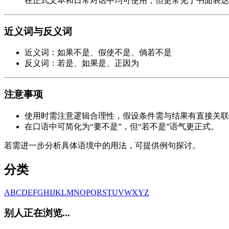
在正式文本和日常对话中均可使用，但更常见于书面表达
近义词与反义词
近义词：如果不是、假使不是、倘若不是
反义词：若是、如果是、正因为
注意事项
使用时需注意逻辑合理性，假设条件需与结果有直接关联
在口语中可简化为“要不是”，但“若不是”语气更正式。
若需进一步分析具体语境中的用法，可提供例句探讨。
分类
A
B
C
D
E
F
G
H
I
J
K
L
M
N
O
P
Q
R
S
T
U
V
W
X
Y
Z
别人正在浏览...