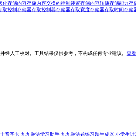
密化
存储内容
存储内容交换的控制装置
存储内容转储
存储能力
存
存取控制
存储器存取控制器
存储器存取宽度
存储器存取时间
存储
生成并经人工校对。工具结果仅供参考，不构成任何专业建议。
查看
十音字卡
九九乘法学习助手
九九乘法题练习题生成器
小学生计