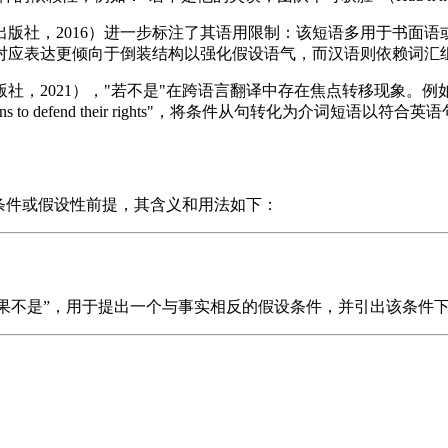
版社，2016）进一步标注了其语用限制：该短语多用于书面语
语对应表达更倾向于倒装结构以强化假设语气，而汉语则依赖词汇
社，2021），"若不是"在跨语言翻译中存在焦点转移现象。例
d have no means to defend their rights"，将条件从句转化为介词短语以
条件或假设性前提，其含义和用法如下：
“如果不是”，用于提出一个与事实相反的假设条件，并引出该条件