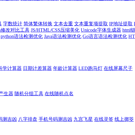
具
字数统计
简体繁体转换
文本去重
文本重复项提取
IP地址提取
代码修改对比工具
JS/HTML/CSS压缩美化
Unicode字体生成器
htm
python语法检测优化
Java语法检测优化
Go语言语法检测优化
H
科学计算器
日期计差算器
年龄计算器
LED跑马灯
在线屏幕尺子
产生器
随机分组工具
在线随机点名
码测吉凶
八字排盘
手机号码测吉凶
九宫飞星
在线灵签
线上掷筊