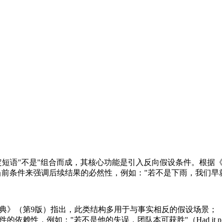
定短语"不是"组合而成，其核心功能是引入反向假设条件。根据《
通过否定当前条件来强调后续结果的必然性，例如："若不是下雨，我们早就出发了"（If it had
词典》（第9版）指出，此类结构多用于与事实相反的假设场景；
不是他的失误，团队本可获胜"（Had it not been for his mi