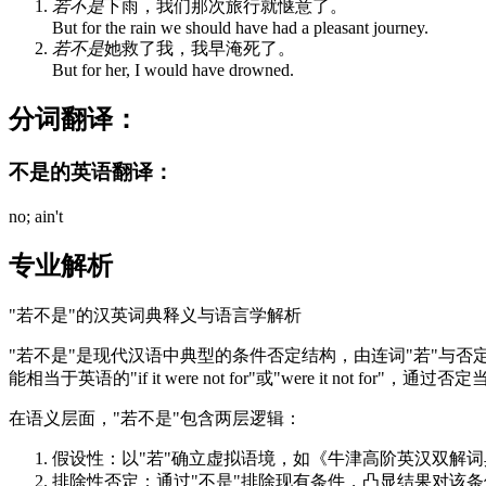
若不是
下雨，我们那次旅行就惬意了。
But for the rain we should have had a pleasant journey.
若不是
她救了我，我早淹死了。
But for her, I would have drowned.
分词翻译：
不是的英语翻译：
no; ain't
专业解析
"若不是"的汉英词典释义与语言学解析
"若不是"是现代汉语中典型的条件否定结构，由连词"若"与否
能相当于英语的"if it were not for"或"were it not for"，
在语义层面，"若不是"包含两层逻辑：
假设性：以"若"确立虚拟语境，如《牛津高阶英汉双解
排除性否定：通过"不是"排除现有条件，凸显结果对该条件的依赖性，例如："若