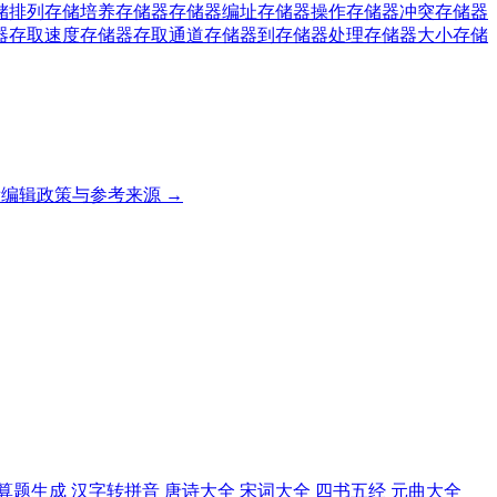
储排列
存储培养
存储器
存储器编址
存储器操作
存储器冲突
存储器
器存取速度
存储器存取通道
存储器到存储器处理
存储器大小
存储
编辑政策与参考来源 →
算题生成
汉字转拼音
唐诗大全
宋词大全
四书五经
元曲大全