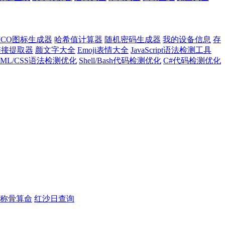
ICO图标生成器
哈希值计算器
随机密码生成器
我的设备信息
存
l链接提取器
颜文字大全
Emoji表情大全
JavaScript语法检测工具
TML/CSS语法检测优化
Shell/Bash代码检测优化
C#代码检测优化
称骨算命
红沙日查询