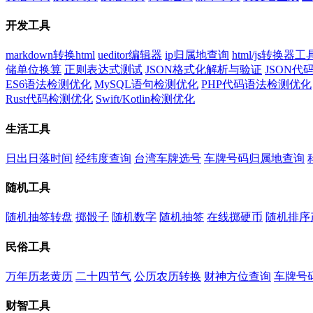
开发工具
markdown转换html
ueditor编辑器
ip归属地查询
html/js转换器工
储单位换算
正则表达式测试
JSON格式化解析与验证
JSON
ES6语法检测优化
MySQL语句检测优化
PHP代码语法检测优化
Rust代码检测优化
Swift/Kotlin检测优化
生活工具
日出日落时间
经纬度查询
台湾车牌选号
车牌号码归属地查询
随机工具
随机抽签转盘
掷骰子
随机数字
随机抽签
在线掷硬币
随机排序
民俗工具
万年历老黄历
二十四节气
公历农历转换
财神方位查询
车牌号
财智工具