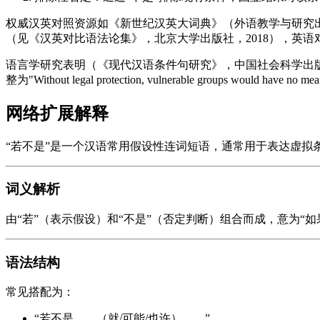
权威汉英对照资源如《新世纪汉英大词典》（外语教学与研究出
（见《汉英对比语法论集》，北京大学出版社，2018），英
语言学研究表明（《现代汉语条件句研究》，中国社会科学出版
整为"Without legal protection, vulnerable groups woul
网络扩展解释
“若不是”是一个汉语常用假设性连词短语，通常用于表达虚拟
词义解析
由“若”（表示假设）和“不是”（否定判断）组合而成，意为
语法结构
常见搭配为：
“若不是……（就/可能/也许）……”