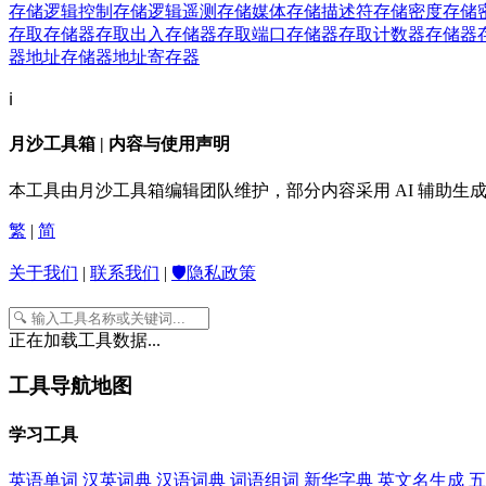
存储逻辑控制
存储逻辑遥测
存储媒体
存储描述符
存储密度
存储
存取
存储器存取出入
存储器存取端口
存储器存取计数器
存储器
器地址
存储器地址寄存器
ℹ️
月沙工具箱 | 内容与使用声明
本工具由月沙工具箱编辑团队维护，部分内容采用 AI 辅助
繁
|
简
关于我们
|
联系我们
|
🛡️隐私政策
正在加载工具数据...
工具导航地图
学习工具
英语单词
汉英词典
汉语词典
词语组词
新华字典
英文名生成
五