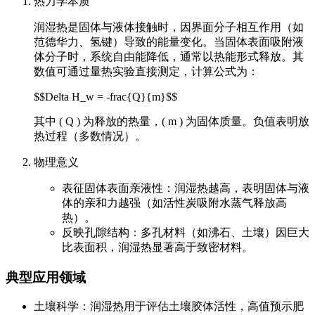
热力学本质
润湿热是固体与液体接触时，因界面分子相互作用（如
范德华力、氢键）导致的能量变化。当固体表面吸附液
体分子时，系统自由能降低，通常以热能形式释放。其
数值可通过量热实验直接测定，计算公式为：
$$Delta H_w = -frac{Q}{m}$$
其中 ( Q ) 为释放的热量，( m ) 为固体质量。负值表明放
热过程（多数情况）。
物理意义
表征固体表面亲液性：润湿热越高，表明固体与液
体的亲和力越强（如活性炭吸附水蒸气释放高
热）。
反映孔隙结构：多孔材料（如沸石、土壤）因巨大
比表面积，润湿热显著高于致密材料。
典型应用领域
土壤科学：润湿热用于评估土壤胶体活性，高值预示肥