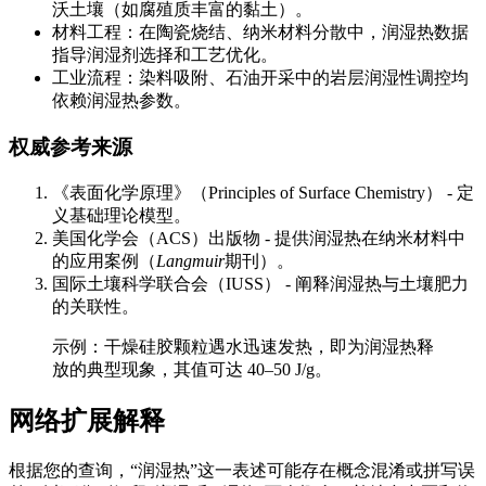
沃土壤（如腐殖质丰富的黏土）。
材料工程：在陶瓷烧结、纳米材料分散中，润湿热数据
指导润湿剂选择和工艺优化。
工业流程：染料吸附、石油开采中的岩层润湿性调控均
依赖润湿热参数。
权威参考来源
《表面化学原理》（Principles of Surface Chemistry） - 定
义基础理论模型。
美国化学会（ACS）出版物 - 提供润湿热在纳米材料中
的应用案例（
Langmuir
期刊）。
国际土壤科学联合会（IUSS） - 阐释润湿热与土壤肥力
的关联性。
示例：干燥硅胶颗粒遇水迅速发热，即为润湿热释
放的典型现象，其值可达 40–50 J/g。
网络扩展解释
根据您的查询，“润湿热”这一表述可能存在概念混淆或拼写误