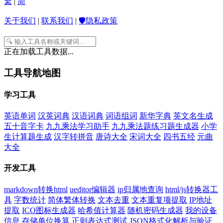
繁
|
简
关于我们
|
联系我们
|
🛡️隐私政策
正在加载工具数据...
工具导航地图
学习工具
英语单词
汉英词典
汉语词典
词语组词
新华字典
英文名生成
五十音字卡
九九乘法学习助手
九九乘法题练习题生成器
小学
生计算题生成
汉字转拼音
唐诗大全
宋词大全
四书五经
元曲
大全
开发工具
markdown转换html
ueditor编辑器
ip归属地查询
html/js转换器工
具
字数统计
简体繁体转换
文本去重
文本重复项提取
IP地址
提取
ICO图标生成器
哈希值计算器
随机密码生成器
我的设备
信息
存储单位换算
正则表达式测试
JSON格式化解析与验证