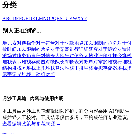
分类
A
B
C
D
E
F
G
H
I
J
K
L
M
N
O
P
Q
R
S
T
U
V
W
X
Y
Z
别人正在浏览...
堆元素
对遇操作
对于符号
对于付款地点加以限制的承兑
对于付
款时间加以限制的承兑
对于某事进行详细研究
对于诉讼
对造
堆
渣场
对债务负责任
对债务人催告
对债务人物业评价扣押令
堆栈
堆栈表示
堆栈存储器
对帐
队长
对帐表
对帐单
对掌的
堆栈行
堆栈
结构
堆栈区
堆栈上托
堆栈算法
堆栈下推
堆栈虚拟存储器
堆栈指
示字定义
堆栈自动机
对照
ℹ️
月沙工具箱 | 内容与使用声明
本工具由月沙工具箱编辑团队维护，部分内容采用 AI 辅助生
成并经人工校对。工具结果仅供参考，不构成任何专业建议。
查看编辑政策与参考来源 →