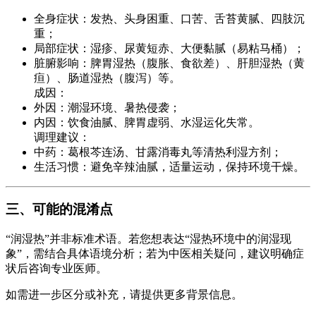
全身症状：发热、头身困重、口苦、舌苔黄腻、四肢沉
重；
局部症状：湿疹、尿黄短赤、大便黏腻（易粘马桶）；
脏腑影响：脾胃湿热（腹胀、食欲差）、肝胆湿热（黄
疸）、肠道湿热（腹泻）等。
成因：
外因：潮湿环境、暑热侵袭；
内因：饮食油腻、脾胃虚弱、水湿运化失常。
调理建议：
中药：葛根芩连汤、甘露消毒丸等清热利湿方剂；
生活习惯：避免辛辣油腻，适量运动，保持环境干燥。
三、可能的混淆点
“润湿热”并非标准术语。若您想表达“湿热环境中的润湿现
象”，需结合具体语境分析；若为中医相关疑问，建议明确症
状后咨询专业医师。
如需进一步区分或补充，请提供更多背景信息。