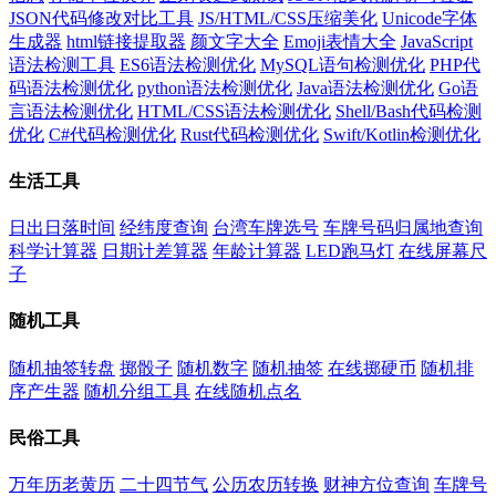
JSON代码修改对比工具
JS/HTML/CSS压缩美化
Unicode字体
生成器
html链接提取器
颜文字大全
Emoji表情大全
JavaScript
语法检测工具
ES6语法检测优化
MySQL语句检测优化
PHP代
码语法检测优化
python语法检测优化
Java语法检测优化
Go语
言语法检测优化
HTML/CSS语法检测优化
Shell/Bash代码检测
优化
C#代码检测优化
Rust代码检测优化
Swift/Kotlin检测优化
生活工具
日出日落时间
经纬度查询
台湾车牌选号
车牌号码归属地查询
科学计算器
日期计差算器
年龄计算器
LED跑马灯
在线屏幕尺
子
随机工具
随机抽签转盘
掷骰子
随机数字
随机抽签
在线掷硬币
随机排
序产生器
随机分组工具
在线随机点名
民俗工具
万年历老黄历
二十四节气
公历农历转换
财神方位查询
车牌号