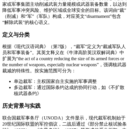
家或军事集团主动削减武装力量规模或武器装备数量，以达到
降低军事冲突风险、维护区域或全球安全的目标。该词由“裁”
（削减）和“军”（军队）构成，对应英文“disarmament”包含
“解除武装”的核心语义。
定义与分类
根据《现代汉语词典》（第7版），“裁军”定义为“裁减军队人
员和军事装备”。其英文释义在《牛津高阶英汉双解词典》中
扩展为“the act of a country reducing the size of its armed forces or
the number of weapons, especially nuclear weapons”，强调核武器
裁减的特殊性。按实施范围可分为：
单边裁军：主权国家自主实施的军事调整
多边裁军：通过国际条约达成的协同行动，如《不扩散
核武器条约》
历史背景与实践
联合国裁军事务厅（UNODA）文件显示，现代裁军机制始于
20世纪国际联盟的军控倡议，二战后通过《部分禁止核试验条