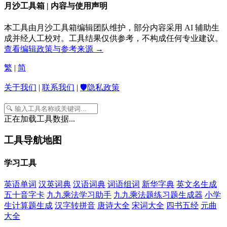
月沙工具箱 | 内容与使用声明
本工具由月沙工具箱编辑团队维护，部分内容采用 AI 辅助生
成并经人工校对。工具结果仅供参考，不构成任何专业建议。
查看编辑政策与参考来源 →
繁
|
简
关于我们
|
联系我们
|
🛡️隐私政策
正在加载工具数据...
工具导航地图
学习工具
英语单词
汉英词典
汉语词典
词语组词
新华字典
英文名生成
五十音字卡
九九乘法学习助手
九九乘法题练习题生成器
小学
生计算题生成
汉字转拼音
唐诗大全
宋词大全
四书五经
元曲
大全