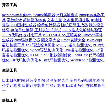
开发工具
markdown转换html
ueditor编辑器
ip归属地查询
html/js转换器工
具
字数统计
简体繁体转换
文本去重
文本重复项提取
IP地址
提取
ICO图标生成器
哈希值计算器
随机密码生成器
我的设备
信息
存储单位换算
正则表达式测试
JSON格式化解析与验证
JSON代码修改对比工具
JS/HTML/CSS压缩美化
Unicode字体
生成器
html链接提取器
颜文字大全
Emoji表情大全
JavaScript
语法检测工具
ES6语法检测优化
MySQL语句检测优化
PHP代
码语法检测优化
python语法检测优化
Java语法检测优化
Go语
言语法检测优化
HTML/CSS语法检测优化
Shell/Bash代码检测
优化
C#代码检测优化
Rust代码检测优化
Swift/Kotlin检测优化
生活工具
日出日落时间
经纬度查询
台湾车牌选号
车牌号码归属地查询
科学计算器
日期计差算器
年龄计算器
LED跑马灯
在线屏幕尺
子
随机工具