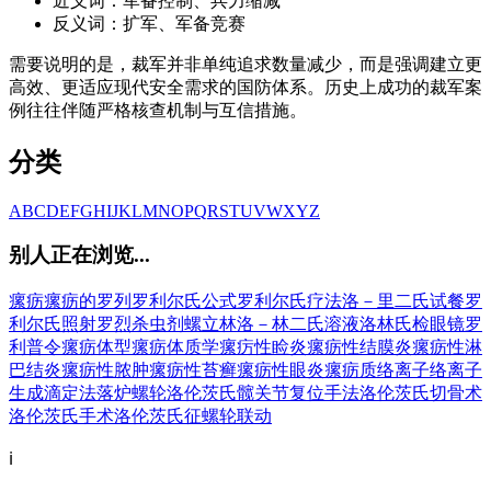
近义词：军备控制、兵力缩减
反义词：扩军、军备竞赛
需要说明的是，裁军并非单纯追求数量减少，而是强调建立更
高效、更适应现代安全需求的国防体系。历史上成功的裁军案
例往往伴随严格核查机制与互信措施。
分类
A
B
C
D
E
F
G
H
I
J
K
L
M
N
O
P
Q
R
S
T
U
V
W
X
Y
Z
别人正在浏览...
瘰疬
瘰疬的
罗列
罗利尔氏公式
罗利尔氏疗法
洛－里二氏试餐
罗
利尔氏照射
罗烈杀虫剂
螺立林
洛－林二氏溶液
洛林氏检眼镜
罗
利普令
瘰疬体型
瘰疬体质学
瘰疠性睑炎
瘰疬性结膜炎
瘰疬性淋
巴结炎
瘰疬性脓肿
瘰疬性苔癣
瘰疬性眼炎
瘰疬质
络离子
络离子
生成滴定法
落炉
螺轮
洛伦茨氏髋关节复位手法
洛伦茨氏切骨术
洛伦茨氏手术
洛伦茨氏征
螺轮联动
ℹ️