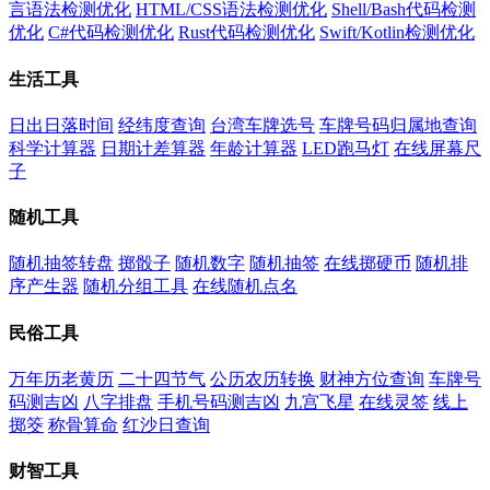
言语法检测优化
HTML/CSS语法检测优化
Shell/Bash代码检测
优化
C#代码检测优化
Rust代码检测优化
Swift/Kotlin检测优化
生活工具
日出日落时间
经纬度查询
台湾车牌选号
车牌号码归属地查询
科学计算器
日期计差算器
年龄计算器
LED跑马灯
在线屏幕尺
子
随机工具
随机抽签转盘
掷骰子
随机数字
随机抽签
在线掷硬币
随机排
序产生器
随机分组工具
在线随机点名
民俗工具
万年历老黄历
二十四节气
公历农历转换
财神方位查询
车牌号
码测吉凶
八字排盘
手机号码测吉凶
九宫飞星
在线灵签
线上
掷筊
称骨算命
红沙日查询
财智工具