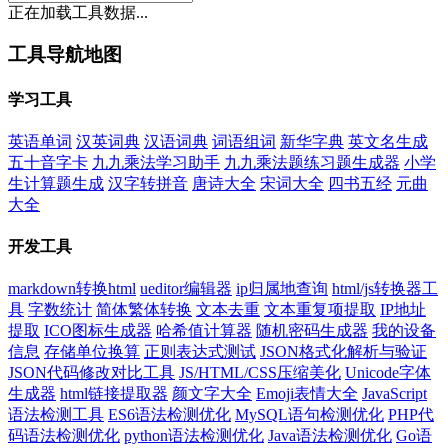
正在加载工具数据...
工具导航地图
学习工具
英语单词
汉英词典
汉语词典
词语组词
新华字典
英文名生成
五十音字卡
九九乘法学习助手
九九乘法题练习题生成器
小学
生计算题生成
汉字转拼音
唐诗大全
宋词大全
四书五经
元曲
大全
开发工具
markdown转换html
ueditor编辑器
ip归属地查询
html/js转换器工
具
字数统计
简体繁体转换
文本去重
文本重复项提取
IP地址
提取
ICO图标生成器
哈希值计算器
随机密码生成器
我的设备
信息
存储单位换算
正则表达式测试
JSON格式化解析与验证
JSON代码修改对比工具
JS/HTML/CSS压缩美化
Unicode字体
生成器
html链接提取器
颜文字大全
Emoji表情大全
JavaScript
语法检测工具
ES6语法检测优化
MySQL语句检测优化
PHP代
码语法检测优化
python语法检测优化
Java语法检测优化
Go语