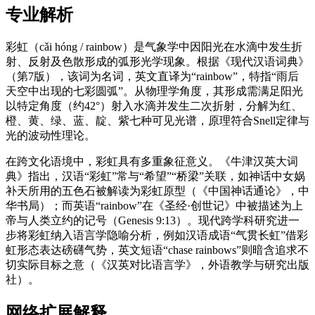
专业解析
彩虹（cǎi hóng / rainbow）是气象学中因阳光在水滴中发生折
射、反射及色散形成的弧形光学现象。根据《现代汉语词典》
（第7版），该词为名词，英文直译为“rainbow”，特指“雨后
天空中出现的七彩圆弧”。从物理学角度，其形成需满足阳光
以特定角度（约42°）射入水滴并发生二次折射，分解为红、
橙、黄、绿、蓝、靛、紫七种可见光谱，原理符合Snell定律与
光的波动性理论。
在跨文化语境中，彩虹具有多重象征意义。《牛津汉英大词
典》指出，汉语“彩虹”常与“希望”“桥梁”关联，如神话中女娲
补天所用的五色石被解读为彩虹原型（《中国神话通论》，中
华书局）；而英语“rainbow”在《圣经·创世记》中被描述为上
帝与人类立约的记号（Genesis 9:13）。现代跨学科研究进一
步将彩虹纳入语言学隐喻分析，例如汉语成语“气贯长虹”借彩
虹形态表达磅礴气势，英文短语“chase rainbows”则暗含追求不
切实际目标之意（《汉英对比语言学》，外语教学与研究出版
社）。
网络扩展解释