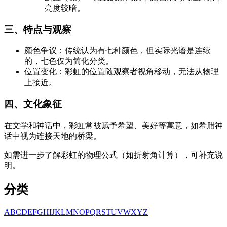
亮度较暗。
三、特点与观察
颜色争议：传统认为有七种颜色，但实际光谱是连续
的，七色仅为简化分类。
位置变化：彩虹的位置随观察者视角移动，无法从物理
上接近。
四、文化象征
在文学和神话中，彩虹常被赋予希望、美好等寓意，如希腊神
话中视为连接天地的桥梁。
如需进一步了解彩虹的物理公式（如折射角计算），可补充说
明。
分类
A
B
C
D
E
F
G
H
I
J
K
L
M
N
O
P
Q
R
S
T
U
V
W
X
Y
Z