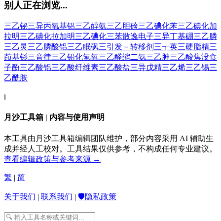
别人正在浏览...
三乙铋
三异丙氧基铝
三乙醇氨
三乙胆硷
三乙碘化苯
三乙碘化加
拉明
三乙碘化拉加明
三乙碘化三苯
散逸电子
三异丁基硼
三乙膦
三乙灵
三乙膦酸铝
三乙眠砜
三引发－转移剂
三┭英
三硬脂精
三
茚基钐
三音律
三乙铅化氢氧
三乙醛缩二氨
三乙胂
三乙酸焦没食
子酚
三乙酸铝
三乙酸纤维素
三乙酸盐
三异戊精
三乙烯
三乙锡
三
乙酰胺
ℹ️
月沙工具箱 | 内容与使用声明
本工具由月沙工具箱编辑团队维护，部分内容采用 AI 辅助生
成并经人工校对。工具结果仅供参考，不构成任何专业建议。
查看编辑政策与参考来源 →
繁
|
简
关于我们
|
联系我们
|
🛡️隐私政策