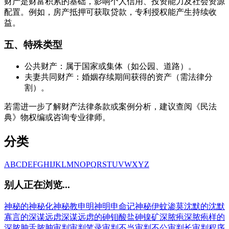
财产是财富积累的基础，影响个人信用、投资能力及社会资源
配置。例如，房产抵押可获取贷款，专利授权能产生持续收
益。
五、特殊类型
公共财产：属于国家或集体（如公园、道路）。
夫妻共同财产：婚姻存续期间获得的资产（需法律分
割）。
若需进一步了解财产法律条款或案例分析，建议查阅《民法
典》物权编或咨询专业律师。
分类
A
B
C
D
E
F
G
H
I
J
K
L
M
N
O
P
Q
R
S
T
U
V
W
X
Y
Z
别人正在浏览...
神秘的
神秘化
神秘教
申明
神明
申命记
神秘伊蚊
渗莫
沈默的
沈默
寡言的
深谋远虑
深谋远虑的
砷钼酸盐
砷镍矿
深脓疱
深脓疱样的
深脓肿
舌脓肿
审判
审判笔录
审判不当
审判不公
审判长
审判程序