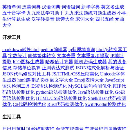
英语单词
汉英词典
汉语词典
词语组词
新华字典
英文名生成
五十音字卡
九九乘法学习助手
九九乘法题练习题生成器
小学
生计算题生成
汉字转拼音
唐诗大全
宋词大全
四书五经
元曲
大全
开发工具
markdown转换html
ueditor编辑器
ip归属地查询
html/js转换器工
具
字数统计
简体繁体转换
文本去重
文本重复项提取
IP地址
提取
ICO图标生成器
哈希值计算器
随机密码生成器
我的设备
信息
存储单位换算
正则表达式测试
JSON格式化解析与验证
JSON代码修改对比工具
JS/HTML/CSS压缩美化
Unicode字体
生成器
html链接提取器
颜文字大全
Emoji表情大全
JavaScript
语法检测工具
ES6语法检测优化
MySQL语句检测优化
PHP代
码语法检测优化
python语法检测优化
Java语法检测优化
Go语
言语法检测优化
HTML/CSS语法检测优化
Shell/Bash代码检测
优化
C#代码检测优化
Rust代码检测优化
Swift/Kotlin检测优化
生活工具
日出日落时间
经纬度查询
台湾车牌选号
车牌号码归属地查询