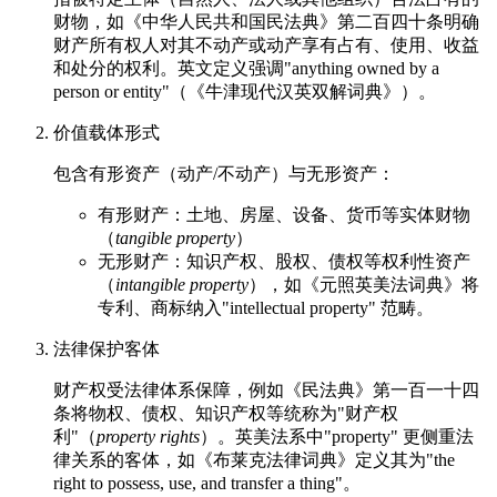
财物，如《中华人民共和国民法典》第二百四十条明确
财产所有权人对其不动产或动产享有占有、使用、收益
和处分的权利。英文定义强调"anything owned by a
person or entity"（《牛津现代汉英双解词典》）。
价值载体形式
包含有形资产（动产/不动产）与无形资产：
有形财产：土地、房屋、设备、货币等实体财物
（
tangible property
）
无形财产：知识产权、股权、债权等权利性资产
（
intangible property
），如《元照英美法词典》将
专利、商标纳入"intellectual property" 范畴。
法律保护客体
财产权受法律体系保障，例如《民法典》第一百一十四
条将物权、债权、知识产权等统称为"财产权
利"（
property rights
）。英美法系中"property" 更侧重法
律关系的客体，如《布莱克法律词典》定义其为"the
right to possess, use, and transfer a thing"。