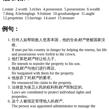
1.estate 2.worth 3.riches 4.possession 5.possessions 6.wealth
7.thing 8.belongings 9.fortune 10.goodsandgear 11.aught
12.proprietas 13.havings 14.asset 15.treasure
例句：
任何人如帮助敌人危害本国，他的生命
财产
便被国家没
收。
If man put his country in danger by helping the enemy, his life
and possessions were forfeit to the crown.
他打算把
财产
转让给儿子。
He intends to transfer the property to his son.
他就
财产
与他们进行商议。
He bargained with them for the property.
他放弃了对
财产
的要求。
He renounced his claim to the property.
法律是为保卫人民的权利和
财产
而制定的。
Laws are constituted to protect individual rights and
properties.
这个人被指定管理他人的
财产
。
The person was appointed administrator to manage the