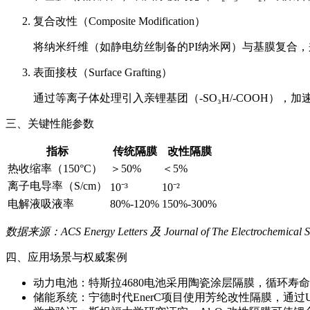
复合改性（Composite Modification）
将纳米纤维（如静电纺丝制备的PI纳米网）与基膜复合，兼
表面接枝（Surface Grafting）
通过等离子体处理引入亲锂基团（-SO₃H/-COOH），
三、关键性能参数
指标
传统隔膜
改性隔膜
热收缩率（150°C）
＞50%
＜5%
离子电导率（S/cm）
10⁻³
10⁻²
电解液吸液率
80%-120%
150%-300%
数据来源：ACS Energy Letters 及 Journal of The Electrochemical So
四、应用场景与权威案例
动力电池：特斯拉4680电池采用陶瓷涂层隔膜，循环寿命
储能系统：宁德时代EnerC项目使用芳纶改性隔膜，通过U