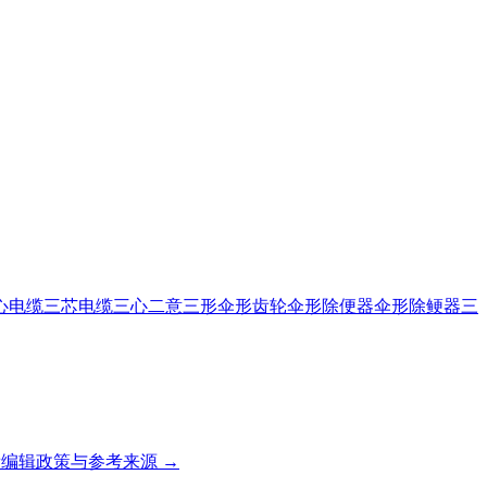
心电缆
三芯电缆
三心二意
三形
伞形齿轮
伞形除便器
伞形除鲠器
三
编辑政策与参考来源 →