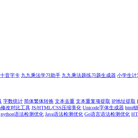
十音字卡
九九乘法学习助手
九九乘法题练习题生成器
小学生计
具
字数统计
简体繁体转换
文本去重
文本重复项提取
IP地址提取
代码修改对比工具
JS/HTML/CSS压缩美化
Unicode字体生成器
htm
python语法检测优化
Java语法检测优化
Go语言语法检测优化
H