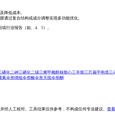
及降低成本。
膜通过复合结构或成分调整实现多功能优化。
或行业报告（如、4、5）。
三硒化二砷
三硒化二锑
三烯甲雌醇核
散心
三辛胺
三芯扁平电缆
三
菌素
伞形绕组
伞形酸
伞形天线
伞形酮
生成并经人工校对。工具结果仅供参考，不构成任何专业建议。
查看