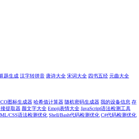
算题生成
汉字转拼音
唐诗大全
宋词大全
四书五经
元曲大全
ICO图标生成器
哈希值计算器
随机密码生成器
我的设备信息
存
l链接提取器
颜文字大全
Emoji表情大全
JavaScript语法检测工具
TML/CSS语法检测优化
Shell/Bash代码检测优化
C#代码检测优化