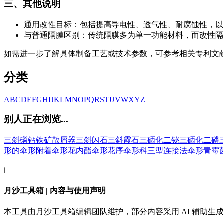
三、其他说明
通用改性目标：包括提高导电性、透气性、耐腐蚀性，以
与普通隔膜区别：传统隔膜多为单一功能材料，而改性隔
如需进一步了解具体制备工艺或技术参数，可参考相关专利文献
分类
A
B
C
D
E
F
G
H
I
J
K
L
M
N
O
P
Q
R
S
T
U
V
W
X
Y
Z
别人正在浏览...
三斜磷钙铁矿
散屑器
三斜闪石
三斜霞石
三硒化二铋
三硒化二磷
形的
伞形附着
伞形花内酯
伞形花序
伞形科
三型连接法
伞形青霉
ℹ️
月沙工具箱 | 内容与使用声明
本工具由月沙工具箱编辑团队维护，部分内容采用 AI 辅助