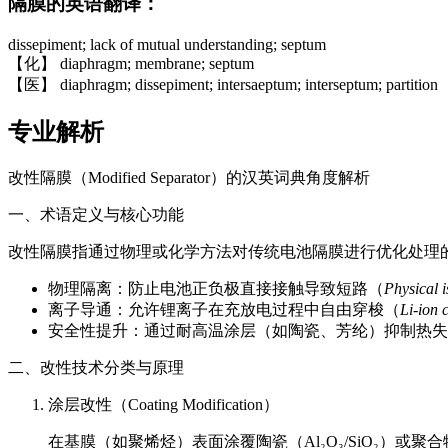
隔膜的英语翻译：
dissepiment; lack of mutual understanding; septum
【化】 diaphragm; membrane; septum
【医】 diaphragm; dissepiment; intersaeptum; interseptum; partition
专业解析
改性隔膜（Modified Separator）的汉英词典角度解析
一、术语定义与核心功能
改性隔膜指通过物理或化学方法对传统电池隔膜进行优化处理
物理隔离：防止电池正负极直接接触导致短路（
Physical i
离子导通：允许锂离子在充放电过程中自由穿梭（
Li-ion 
安全性提升：通过耐高温涂层（如陶瓷、芳纶）抑制热失
二、改性技术分类与原理
涂层改性（Coating Modification）
在基膜（如聚烯烃）表面涂覆陶瓷（Al₂O₃/SiO₂）或聚