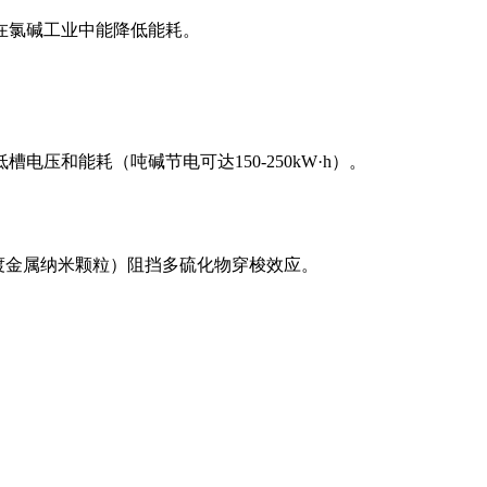
在氯碱工业中能降低能耗。
和能耗（吨碱节电可达150-250kW·h）。
过渡金属纳米颗粒）阻挡多硫化物穿梭效应。