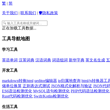
繁
|
简
关于我们
|
联系我们
|
🛡️隐私政策
正在加载工具数据...
工具导航地图
学习工具
英语单词
汉英词典
汉语词典
词语组词
新华字典
英文名生成
五
开发工具
markdown转换html
ueditor编辑器
ip归属地查询
html/js转换器工
储单位换算
正则表达式测试
JSON格式化解析与验证
JSON
ES6语法检测优化
MySQL语句检测优化
PHP代码语法检测优化
Rust代码检测优化
Swift/Kotlin检测优化
生活工具