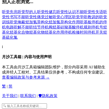
别人正在浏览...
听觉先兆
听觉型的人
听觉性健忘
听觉性认识不能
听觉性失语
听
觉性书写不能
听觉性痛觉过敏
听觉心理区
听觉学
听教训的
听觉
训练
听觉掩蔽
烃加氢异构化
烃加氢异构化作用
听基板
停机的
停
机电路
听解不能
听结节
停机阀
烃基硅羧基酸
停机规则
停机号
烃
基化
烃基化合物
烃基化物
烃基化作用
停机检修时间
停机开关
烃
基硫化氯
ℹ️
月沙工具箱 | 内容与使用声明
本工具由月沙工具箱编辑团队维护，部分内容采用 AI 辅助生
成并经人工校对。工具结果仅供参考，不构成任何专业建议。
查看编辑政策与参考来源 →
繁
|
简
关于我们
|
联系我们
|
🛡️隐私政策