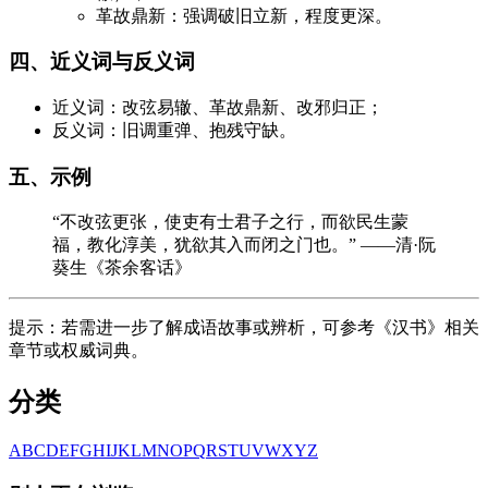
革故鼎新：强调破旧立新，程度更深。
四、近义词与反义词
近义词：改弦易辙、革故鼎新、改邪归正；
反义词：旧调重弹、抱残守缺。
五、示例
“不改弦更张，使吏有士君子之行，而欲民生蒙
福，教化淳美，犹欲其入而闭之门也。” ——清·阮
葵生《茶余客话》
提示：若需进一步了解成语故事或辨析，可参考《汉书》相关
章节或权威词典。
分类
A
B
C
D
E
F
G
H
I
J
K
L
M
N
O
P
Q
R
S
T
U
V
W
X
Y
Z