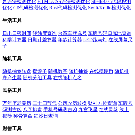
言语法检测优化
HTML/CSS语法检测优化
Shell/Bash代码检测
优化
C#代码检测优化
Rust代码检测优化
Swift/Kotlin检测优化
生活工具
日出日落时间
经纬度查询
台湾车牌选号
车牌号码归属地查询
科学计算器
日期计差算器
年龄计算器
LED跑马灯
在线屏幕尺
子
随机工具
随机抽签转盘
掷骰子
随机数字
随机抽签
在线掷硬币
随机排
序产生器
随机分组工具
在线随机点名
民俗工具
万年历老黄历
二十四节气
公历农历转换
财神方位查询
车牌号
码测吉凶
八字排盘
手机号码测吉凶
九宫飞星
在线灵签
线上
掷筊
称骨算命
红沙日查询
财智工具