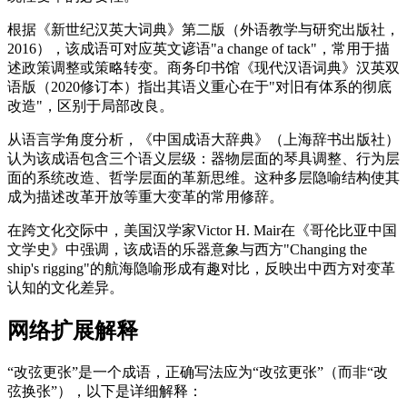
根据《新世纪汉英大词典》第二版（外语教学与研究出版社，
2016），该成语可对应英文谚语"a change of tack"，常用于描
述政策调整或策略转变。商务印书馆《现代汉语词典》汉英双
语版（2020修订本）指出其语义重心在于"对旧有体系的彻底
改造"，区别于局部改良。
从语言学角度分析，《中国成语大辞典》（上海辞书出版社）
认为该成语包含三个语义层级：器物层面的琴具调整、行为层
面的系统改造、哲学层面的革新思维。这种多层隐喻结构使其
成为描述改革开放等重大变革的常用修辞。
在跨文化交际中，美国汉学家Victor H. Mair在《哥伦比亚中国
文学史》中强调，该成语的乐器意象与西方"Changing the
ship's rigging"的航海隐喻形成有趣对比，反映出中西方对变革
认知的文化差异。
网络扩展解释
“改弦更张”是一个成语，正确写法应为“改弦更张”（而非“改
弦换张”），以下是详细解释：