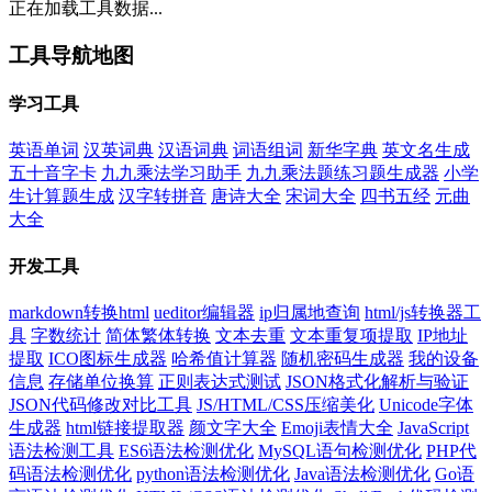
正在加载工具数据...
工具导航地图
学习工具
英语单词
汉英词典
汉语词典
词语组词
新华字典
英文名生成
五十音字卡
九九乘法学习助手
九九乘法题练习题生成器
小学
生计算题生成
汉字转拼音
唐诗大全
宋词大全
四书五经
元曲
大全
开发工具
markdown转换html
ueditor编辑器
ip归属地查询
html/js转换器工
具
字数统计
简体繁体转换
文本去重
文本重复项提取
IP地址
提取
ICO图标生成器
哈希值计算器
随机密码生成器
我的设备
信息
存储单位换算
正则表达式测试
JSON格式化解析与验证
JSON代码修改对比工具
JS/HTML/CSS压缩美化
Unicode字体
生成器
html链接提取器
颜文字大全
Emoji表情大全
JavaScript
语法检测工具
ES6语法检测优化
MySQL语句检测优化
PHP代
码语法检测优化
python语法检测优化
Java语法检测优化
Go语