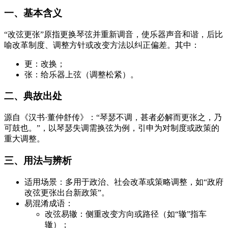
一、基本含义
“改弦更张”原指更换琴弦并重新调音，使乐器声音和谐，后比
喻改革制度、调整方针或改变方法以纠正偏差。其中：
更：改换；
张：给乐器上弦（调整松紧）。
二、典故出处
源自《汉书·董仲舒传》：“琴瑟不调，甚者必解而更张之，乃
可鼓也。”，以琴瑟失调需换弦为例，引申为对制度或政策的
重大调整。
三、用法与辨析
适用场景：多用于政治、社会改革或策略调整，如“政府
改弦更张出台新政策”。
易混淆成语：
改弦易辙：侧重改变方向或路径（如“辙”指车
辙）；