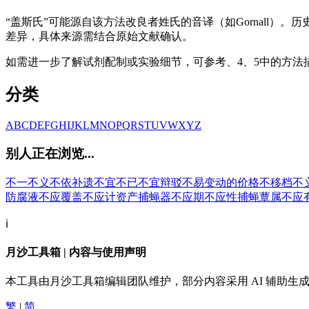
“盖斯氏”可能源自该方法改良者姓氏的音译（如Gornall）。
差异，具体来源需结合原始文献确认。
如需进一步了解试剂配制或实验细节，可参考、4、5中的方法
分类
A
B
C
D
E
F
G
H
I
J
K
L
M
N
O
P
Q
R
S
T
U
V
W
X
Y
Z
别人正在浏览...
不一
不义
不依
补遗
不宜
不已
不宜辩驳
不易变动的价格
不移档
不
防腐液
不应覆盖
不应计资产
捕蝇器
不应期
不应性
捕蝇蕈属
不应
ℹ️
月沙工具箱 | 内容与使用声明
本工具由月沙工具箱编辑团队维护，部分内容采用 AI 辅助
繁
|
简