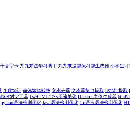
十音字卡
九九乘法学习助手
九九乘法题练习题生成器
小学生计
具
字数统计
简体繁体转换
文本去重
文本重复项提取
IP地址提取
代码修改对比工具
JS/HTML/CSS压缩美化
Unicode字体生成器
htm
python语法检测优化
Java语法检测优化
Go语言语法检测优化
H