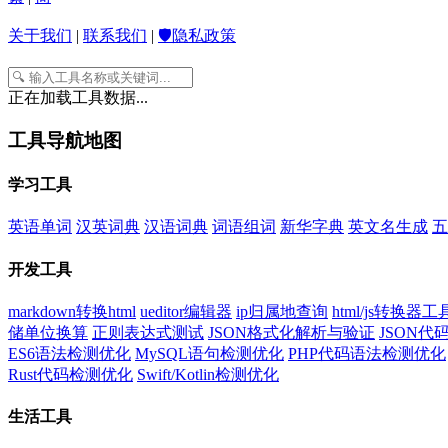
关于我们
|
联系我们
|
🛡️隐私政策
正在加载工具数据...
工具导航地图
学习工具
英语单词
汉英词典
汉语词典
词语组词
新华字典
英文名生成
五
开发工具
markdown转换html
ueditor编辑器
ip归属地查询
html/js转换器工
储单位换算
正则表达式测试
JSON格式化解析与验证
JSON
ES6语法检测优化
MySQL语句检测优化
PHP代码语法检测优化
Rust代码检测优化
Swift/Kotlin检测优化
生活工具