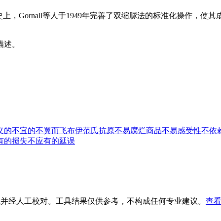
历史上，Gornall等人于1949年完善了双缩脲法的标准化操
描述。
义的
不宜的
不翼而飞
布伊范氏抗原
不易腐烂商品
不易感受性
不依
有的损失
不应有的延误
生成并经人工校对。工具结果仅供参考，不构成任何专业建议。
查看