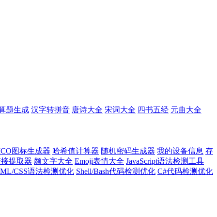
算题生成
汉字转拼音
唐诗大全
宋词大全
四书五经
元曲大全
ICO图标生成器
哈希值计算器
随机密码生成器
我的设备信息
存
l链接提取器
颜文字大全
Emoji表情大全
JavaScript语法检测工具
TML/CSS语法检测优化
Shell/Bash代码检测优化
C#代码检测优化