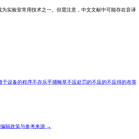
作，使其成为实验室常用技术之一。但需注意，中文文献中可能存在音译
赖于设备的程序
不亦乐乎
捕蝇草
不应处罚的
不应的
不应得的
布英
编辑政策与参考来源 →