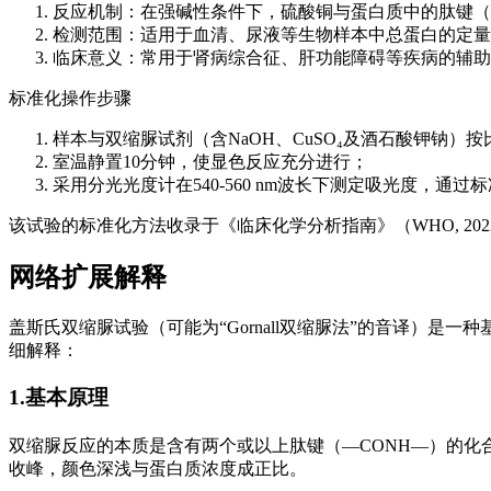
反应机制：在强碱性条件下，硫酸铜与蛋白质中的肽键（-
检测范围：适用于血清、尿液等生物样本中总蛋白的定量分析，
临床意义：常用于肾病综合征、肝功能障碍等疾病的辅助
标准化操作步骤
样本与双缩脲试剂（含NaOH、CuSO₄及酒石酸钾钠）
室温静置10分钟，使显色反应充分进行；
采用分光光度计在540-560 nm波长下测定吸光度，通
该试验的标准化方法收录于《临床化学分析指南》（WHO, 2
网络扩展解释
盖斯氏双缩脲试验（可能为“Gornall双缩脲法”的音译）
细解释：
1.基本原理
双缩脲反应的本质是含有两个或以上肽键（—CONH—）的化合
收峰，颜色深浅与蛋白质浓度成正比。