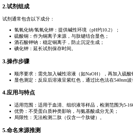
2.试剂组成
试剂通常包含以下成分：
氢氧化钠/氢氧化钾：提供碱性环境（pH约10.2）；
硫酸铜：作为铜离子来源，与肽键结合显色；
酒石酸钾钠：稳定铜离子，防止沉淀生成；
碘化钾：延长试剂保存时间。
3.操作步骤
顺序要求：需先加入碱性溶液（如NaOH），再加入硫
显色测定：反应后溶液呈紫红色，通过比色法在540nm
4.应用与特点
适用范围：适用于血清、组织液等样品，检测范围为5-160m
优势：不受蛋白质种类影响，与氨基酸成分无关；
局限性：无法检测二肽（仅含一个肽键）。
5.命名来源推测