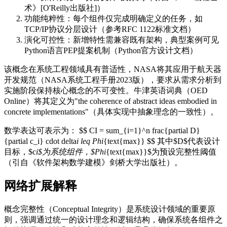
术》[O'Reilly出版社]）
功能纯粹性：每个组件仅完成明确定义的任务，如
TCP/IP协议分层设计（参考RFC 1122标准文档）
演化可控性：新增特性需兼容既有架构，典型案例可见
Python语言PEP提案机制（Python官方设计文档）
该概念在系统工程领域具有普适性，NASA将其应用于航天器
开发规范（NASA系统工程手册2023版），要求从需求分析到
实施阶段保持核心概念的不可变性。牛津英语词典（OED
Online）将其定义为"the coherence of abstract ideas embodied in
concrete implementations"（具体实现中抽象理念的一致性）。
数学表达可表示为： $$ CI = sum_{i=1}^n frac{partial D}
{partial c_i} cdot delta
i leq Phi
{text{max}} $$ 其中$D$代表设计
目标，$c
i$为系统组件，$Phi
{text{max}}$为预设完整性阈值
（引自《软件架构数学建模》剑桥大学出版社）。
网络扩展解释
概念完整性（Conceptual Integrity）是系统设计领域的重要原
则，强调通过统一的设计理念和逻辑结构，确保系统各组件之