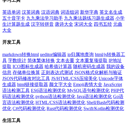
学习工具
英语单词
汉英词典
汉语词典
词语组词
新华字典
英文名生成
五十音字卡
九九乘法学习助手
九九乘法题练习题生成器
小学
生计算题生成
汉字转拼音
唐诗大全
宋词大全
四书五经
元曲
大全
开发工具
markdown转换html
ueditor编辑器
ip归属地查询
html/js转换器工
具
字数统计
简体繁体转换
文本去重
文本重复项提取
IP地址
提取
ICO图标生成器
哈希值计算器
随机密码生成器
我的设备
信息
存储单位换算
正则表达式测试
JSON格式化解析与验证
JSON代码修改对比工具
JS/HTML/CSS压缩美化
Unicode字体
生成器
html链接提取器
颜文字大全
Emoji表情大全
JavaScript
语法检测工具
ES6语法检测优化
MySQL语句检测优化
PHP代
码语法检测优化
python语法检测优化
Java语法检测优化
Go语
言语法检测优化
HTML/CSS语法检测优化
Shell/Bash代码检测
优化
C#代码检测优化
Rust代码检测优化
Swift/Kotlin检测优化
生活工具