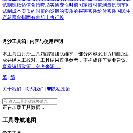
试制
试纸
适值
食指
噬脂
实质变性
时值测定器
时值测量
试制车间
试制成本
实质的
时值的
噬脂的
实质的损害
实质给付
实质国民生
产总额
食指固有伸肌
市执行长
ℹ️
月沙工具箱 | 内容与使用声明
本工具由月沙工具箱编辑团队维护，部分内容采用 AI 辅助生
成并经人工校对。工具结果仅供参考，不构成任何专业建议。
查看编辑政策与参考来源 →
繁
|
简
关于我们
|
联系我们
|
🛡️隐私政策
正在加载工具数据...
工具导航地图