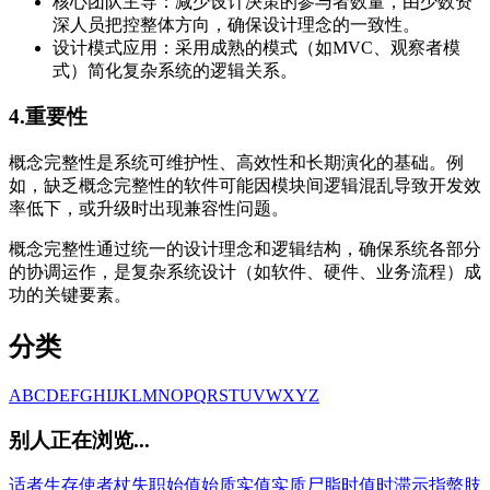
核心团队主导：减少设计决策的参与者数量，由少数资
深人员把控整体方向，确保设计理念的一致性。
设计模式应用：采用成熟的模式（如MVC、观察者模
式）简化复杂系统的逻辑关系。
4.重要性
概念完整性是系统可维护性、高效性和长期演化的基础。例
如，缺乏概念完整性的软件可能因模块间逻辑混乱导致开发效
率低下，或升级时出现兼容性问题。
概念完整性通过统一的设计理念和逻辑结构，确保系统各部分
的协调运作，是复杂系统设计（如软件、硬件、业务流程）成
功的关键要素。
分类
A
B
C
D
E
F
G
H
I
J
K
L
M
N
O
P
Q
R
S
T
U
V
W
X
Y
Z
别人正在浏览...
适者生存
使者杖
失职
始值
始质
实值
实质
尸脂
时值
时滞
示指
螫肢