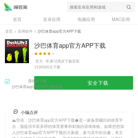
首页
安卓应用
电脑应用
MAC应用
资讯
专题
设计奖
创意应用
首页
>
应用软件
>
沙巴体育app官方APP下载
问答
沙巴体育app官方APP下载
官方
年满12周岁
下载安装
次下载
1536585
需优先下载
安全下载
沙巴体育app官方APP下载安装
小编点评
🌋导语：
沙巴体育app官方APP下载
🥥是一家备受瞩目的体育平
台，🈯提供丰富多样的体育赛事和刺激的游戏体验。如果您想加
入
沙巴体育app官方APP下载
的大家庭，参与其中的乐趣，本文