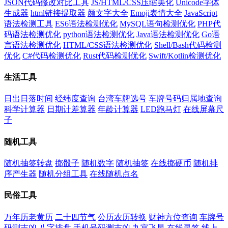
JSON代码修改对比工具
JS/HTML/CSS压缩美化
Unicode字体
生成器
html链接提取器
颜文字大全
Emoji表情大全
JavaScript
语法检测工具
ES6语法检测优化
MySQL语句检测优化
PHP代
码语法检测优化
python语法检测优化
Java语法检测优化
Go语
言语法检测优化
HTML/CSS语法检测优化
Shell/Bash代码检测
优化
C#代码检测优化
Rust代码检测优化
Swift/Kotlin检测优化
生活工具
日出日落时间
经纬度查询
台湾车牌选号
车牌号码归属地查询
科学计算器
日期计差算器
年龄计算器
LED跑马灯
在线屏幕尺
子
随机工具
随机抽签转盘
掷骰子
随机数字
随机抽签
在线掷硬币
随机排
序产生器
随机分组工具
在线随机点名
民俗工具
万年历老黄历
二十四节气
公历农历转换
财神方位查询
车牌号
码测吉凶
八字排盘
手机号码测吉凶
九宫飞星
在线灵签
线上