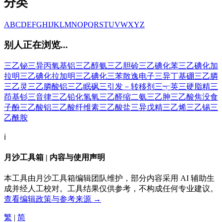
分类
A
B
C
D
E
F
G
H
I
J
K
L
M
N
O
P
Q
R
S
T
U
V
W
X
Y
Z
别人正在浏览...
三乙铋
三异丙氧基铝
三乙醇氨
三乙胆硷
三乙碘化苯
三乙碘化加
拉明
三乙碘化拉加明
三乙碘化三苯
散逸电子
三异丁基硼
三乙膦
三乙灵
三乙膦酸铝
三乙眠砜
三引发－转移剂
三┭英
三硬脂精
三
茚基钐
三音律
三乙铅化氢氧
三乙醛缩二氨
三乙胂
三乙酸焦没食
子酚
三乙酸铝
三乙酸纤维素
三乙酸盐
三异戊精
三乙烯
三乙锡
三
乙酰胺
ℹ️
月沙工具箱 | 内容与使用声明
本工具由月沙工具箱编辑团队维护，部分内容采用 AI 辅助生
成并经人工校对。工具结果仅供参考，不构成任何专业建议。
查看编辑政策与参考来源 →
繁
|
简