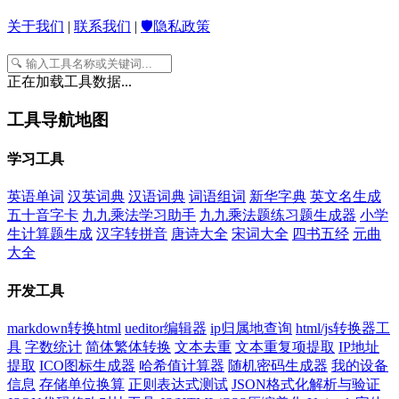
关于我们
|
联系我们
|
🛡️隐私政策
正在加载工具数据...
工具导航地图
学习工具
英语单词
汉英词典
汉语词典
词语组词
新华字典
英文名生成
五十音字卡
九九乘法学习助手
九九乘法题练习题生成器
小学
生计算题生成
汉字转拼音
唐诗大全
宋词大全
四书五经
元曲
大全
开发工具
markdown转换html
ueditor编辑器
ip归属地查询
html/js转换器工
具
字数统计
简体繁体转换
文本去重
文本重复项提取
IP地址
提取
ICO图标生成器
哈希值计算器
随机密码生成器
我的设备
信息
存储单位换算
正则表达式测试
JSON格式化解析与验证