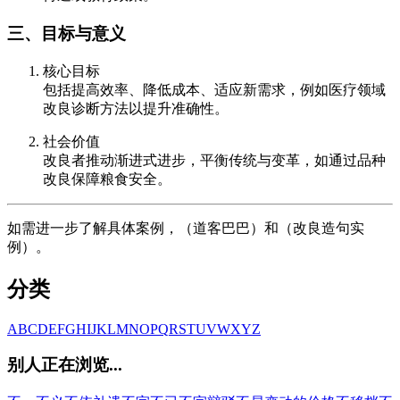
三、目标与意义
核心目标
包括提高效率、降低成本、适应新需求，例如医疗领域
改良诊断方法以提升准确性。
社会价值
改良者推动渐进式进步，平衡传统与变革，如通过品种
改良保障粮食安全。
如需进一步了解具体案例，（道客巴巴）和（改良造句实
例）。
分类
A
B
C
D
E
F
G
H
I
J
K
L
M
N
O
P
Q
R
S
T
U
V
W
X
Y
Z
别人正在浏览...