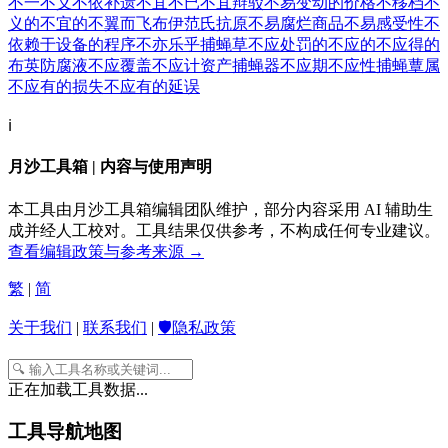
不一
不义
不依
补遗
不宜
不已
不宜辩驳
不易变动的价格
不移档
不
义的
不宜的
不翼而飞
布伊范氏抗原
不易腐烂商品
不易感受性
不
依赖于设备的程序
不亦乐乎
捕蝇草
不应处罚的
不应的
不应得的
布英防腐液
不应覆盖
不应计资产
捕蝇器
不应期
不应性
捕蝇蕈属
不应有的损失
不应有的延误
ℹ️
月沙工具箱 | 内容与使用声明
本工具由月沙工具箱编辑团队维护，部分内容采用 AI 辅助生
成并经人工校对。工具结果仅供参考，不构成任何专业建议。
查看编辑政策与参考来源 →
繁
|
简
关于我们
|
联系我们
|
🛡️隐私政策
正在加载工具数据...
工具导航地图