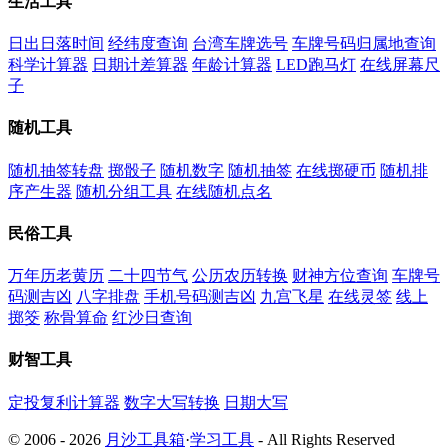
生活工具
日出日落时间
经纬度查询
台湾车牌选号
车牌号码归属地查询
科学计算器
日期计差算器
年龄计算器
LED跑马灯
在线屏幕尺
子
随机工具
随机抽签转盘
掷骰子
随机数字
随机抽签
在线掷硬币
随机排
序产生器
随机分组工具
在线随机点名
民俗工具
万年历老黄历
二十四节气
公历农历转换
财神方位查询
车牌号
码测吉凶
八字排盘
手机号码测吉凶
九宫飞星
在线灵签
线上
掷筊
称骨算命
红沙日查询
财智工具
定投复利计算器
数字大写转换
日期大写
© 2006 - 2026
月沙工具箱
·
学习工具
- All Rights Reserved