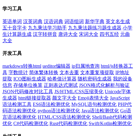
学习工具
英语单词
汉英词典
汉语词典
词语组词
新华字典
英文名生成
五十音字卡
九九乘法学习助手
九九乘法题练习题生成器
小学
生计算题生成
汉字转拼音
唐诗大全
宋词大全
四书五经
元曲
大全
开发工具
markdown转换html
ueditor编辑器
ip归属地查询
html/js转换器工
具
字数统计
简体繁体转换
文本去重
文本重复项提取
IP地址
提取
ICO图标生成器
哈希值计算器
随机密码生成器
我的设备
信息
存储单位换算
正则表达式测试
JSON格式化解析与验证
JSON代码修改对比工具
JS/HTML/CSS压缩美化
Unicode字体
生成器
html链接提取器
颜文字大全
Emoji表情大全
JavaScript
语法检测工具
ES6语法检测优化
MySQL语句检测优化
PHP代
码语法检测优化
python语法检测优化
Java语法检测优化
Go语
言语法检测优化
HTML/CSS语法检测优化
Shell/Bash代码检测
优化
C#代码检测优化
Rust代码检测优化
Swift/Kotlin检测优化