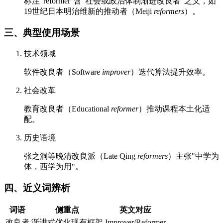
标注"reformer"含"社会或政治体制渐进改良者"之义，如
19世纪日本明治维新的推动者（Meiji
reformers
）。
三、典型使用场景
技术领域
软件改良者（Software
improver
）迭代算法提升效率。
社会改革
教育改良者（Educational
reformer
）推动课程本土化适
配。
历史语境
张之洞等晚清改良派（Late Qing
reformers
）主张"中学为
体，西学为用"。
四、近义词辨析
词语
侧重点
英文对应
改良者
渐进式优化现有框架
Improver/Reformer