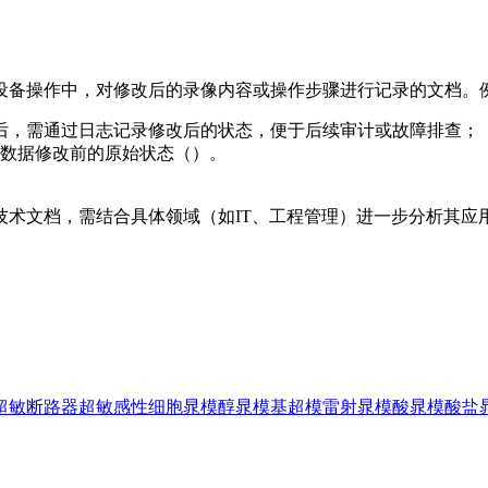
（），特指在系统或设备操作中，对修改后的录像内容或操作步骤进行记录的文档
后，需通过日志记录修改后的状态，便于后续审计或故障排查；
），用于备份数据修改前的原始状态（）。
技术文档，需结合具体领域（如IT、工程管理）进一步分析其应
超敏断路器
超敏感性细胞
晁模醇
晁模基
超模雷射
晁模酸
晁模酸盐