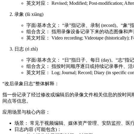
英文对应： Revised; Modified; Post-modification; After ed
录象 (lù xiàng)
字面/基本含义： “录”指记录、录制 (record)。“象”指图像
组合含义： 指用录像设备记录下来的动态图像和声音
英文对应： Video recording; Videotape (historically); F
日志 (rì zhì)
字面/基本含义： “日”指日子、每日 (day)。“志”指记录、记载 
组合含义： 指按时间顺序逐日或持续记录事件、
英文对应： Log; Journal; Record; Diary (in specific cont
“改后录象日志”整体解释：
指一份记录了经过修改或编辑后的录像文件相关信息的按时间
间点等信息。
应用场景与核心内容：
场景： 常见于视频编辑、媒体资产管理、安防监控、医
日志内容 (可能包含)：