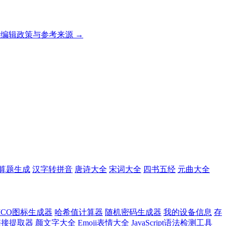
编辑政策与参考来源 →
算题生成
汉字转拼音
唐诗大全
宋词大全
四书五经
元曲大全
ICO图标生成器
哈希值计算器
随机密码生成器
我的设备信息
存
l链接提取器
颜文字大全
Emoji表情大全
JavaScript语法检测工具