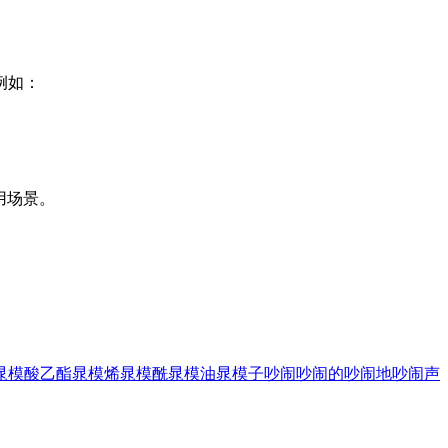
。例如：
用场景。
晁模酸乙酯
晁模烯
晁模酰
晁模油
晁模子
吵闹
吵闹的
吵闹地
吵闹声