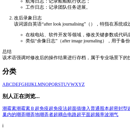
航海日志：记录船舶航行状态；
工作日志：记录团队任务进展。
改后录象日志
该词源自英语“after look journalising”
在核电站、软件开发等领域，修改关键参数或代码
类似“余像日志”（after image journaling
总结
该术语强调对修改后的操作结果进行存档，属于专业场景下的
分类
A
B
C
D
E
F
G
H
I
J
K
L
M
N
O
P
Q
R
S
T
U
V
W
X
Y
Z
别人正在浏览...
潮霉素
潮霉素Ｂ
超免疫
超免疫法
超面值缴入普通股本
超密封型
巢内的
嘲弄
嘲弄地
嘲弄者
超耦合电路
超平面
超频率波
潮气
ℹ️