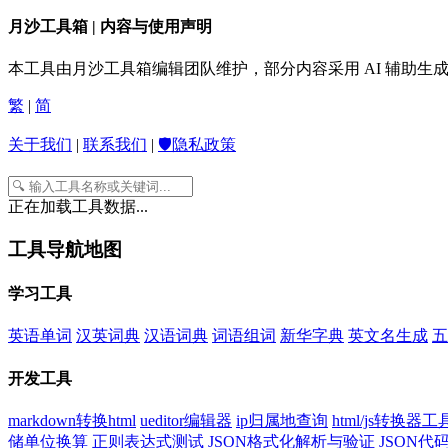
月沙工具箱 | 内容与使用声明
本工具由月沙工具箱编辑团队维护，部分内容采用 AI 辅助
繁
|
简
关于我们
|
联系我们
|
🛡️隐私政策
正在加载工具数据...
工具导航地图
学习工具
英语单词
汉英词典
汉语词典
词语组词
新华字典
英文名生成
五
开发工具
markdown转换html
ueditor编辑器
ip归属地查询
html/js转换器工
储单位换算
正则表达式测试
JSON格式化解析与验证
JSON