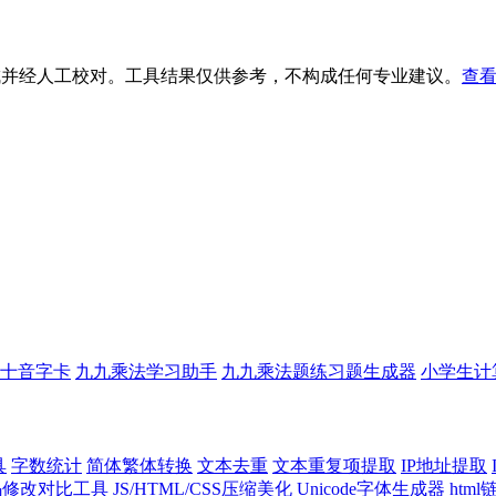
生成并经人工校对。工具结果仅供参考，不构成任何专业建议。
查看
十音字卡
九九乘法学习助手
九九乘法题练习题生成器
小学生计
具
字数统计
简体繁体转换
文本去重
文本重复项提取
IP地址提取
代码修改对比工具
JS/HTML/CSS压缩美化
Unicode字体生成器
htm