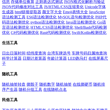
信息
存储单位换算
正则表达式测试
JSON格式化解析与验证
JSON代码修改对比工具
JS/HTML/CSS压缩美化
Unicode字体
生成器
html链接提取器
颜文字大全
Emoji表情大全
JavaScript
语法检测工具
ES6语法检测优化
MySQL语句检测优化
PHP代
码语法检测优化
python语法检测优化
Java语法检测优化
Go语
言语法检测优化
HTML/CSS语法检测优化
Shell/Bash代码检测
优化
C#代码检测优化
Rust代码检测优化
Swift/Kotlin检测优化
生活工具
日出日落时间
经纬度查询
台湾车牌选号
车牌号码归属地查询
科学计算器
日期计差算器
年龄计算器
LED跑马灯
在线屏幕尺
子
随机工具
随机抽签转盘
掷骰子
随机数字
随机抽签
在线掷硬币
随机排
序产生器
随机分组工具
在线随机点名
民俗工具