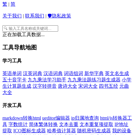
繁
|
简
关于我们
|
联系我们
|
🛡️隐私政策
正在加载工具数据...
工具导航地图
学习工具
英语单词
汉英词典
汉语词典
词语组词
新华字典
英文名生成
五十音字卡
九九乘法学习助手
九九乘法题练习题生成器
小学
生计算题生成
汉字转拼音
唐诗大全
宋词大全
四书五经
元曲
大全
开发工具
markdown转换html
ueditor编辑器
ip归属地查询
html/js转换器工
具
字数统计
简体繁体转换
文本去重
文本重复项提取
IP地址
提取
ICO图标生成器
哈希值计算器
随机密码生成器
我的设备