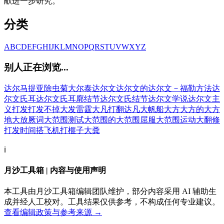
献进一步研究。
分类
A
B
C
D
E
F
G
H
I
J
K
L
M
N
O
P
Q
R
S
T
U
V
W
X
Y
Z
别人正在浏览...
达尔马提亚除虫菊
大尔泰
达尔文
达尔文的
达尔文－福勒方法
达
尔文氏耳
达尔文氏耳廓结节
达尔文氏结节
达尔文学说
达尔文主
义
打发
打发不掉
大发雷霆
大凡
打翻
达凡
大帆船
大方
大方的
大方
地
大放厥词
大范围测试
大范围的
大范围屈服
大范围运动
大翻修
打发时间
搭飞机
打榧子
大粪
ℹ️
月沙工具箱 | 内容与使用声明
本工具由月沙工具箱编辑团队维护，部分内容采用 AI 辅助生
成并经人工校对。工具结果仅供参考，不构成任何专业建议。
查看编辑政策与参考来源 →