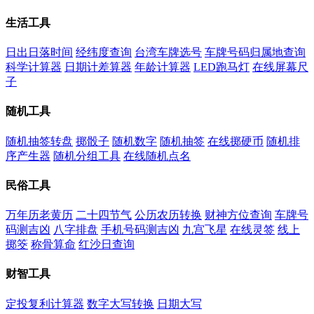
生活工具
日出日落时间
经纬度查询
台湾车牌选号
车牌号码归属地查询
科学计算器
日期计差算器
年龄计算器
LED跑马灯
在线屏幕尺
子
随机工具
随机抽签转盘
掷骰子
随机数字
随机抽签
在线掷硬币
随机排
序产生器
随机分组工具
在线随机点名
民俗工具
万年历老黄历
二十四节气
公历农历转换
财神方位查询
车牌号
码测吉凶
八字排盘
手机号码测吉凶
九宫飞星
在线灵签
线上
掷筊
称骨算命
红沙日查询
财智工具
定投复利计算器
数字大写转换
日期大写