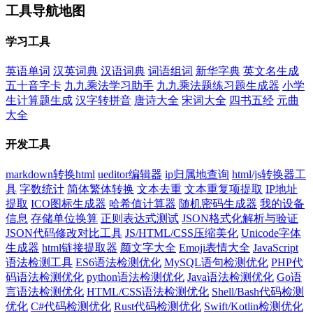
工具导航地图
学习工具
英语单词
汉英词典
汉语词典
词语组词
新华字典
英文名生成
五十音字卡
九九乘法学习助手
九九乘法题练习题生成器
小学
生计算题生成
汉字转拼音
唐诗大全
宋词大全
四书五经
元曲
大全
开发工具
markdown转换html
ueditor编辑器
ip归属地查询
html/js转换器工
具
字数统计
简体繁体转换
文本去重
文本重复项提取
IP地址
提取
ICO图标生成器
哈希值计算器
随机密码生成器
我的设备
信息
存储单位换算
正则表达式测试
JSON格式化解析与验证
JSON代码修改对比工具
JS/HTML/CSS压缩美化
Unicode字体
生成器
html链接提取器
颜文字大全
Emoji表情大全
JavaScript
语法检测工具
ES6语法检测优化
MySQL语句检测优化
PHP代
码语法检测优化
python语法检测优化
Java语法检测优化
Go语
言语法检测优化
HTML/CSS语法检测优化
Shell/Bash代码检测
优化
C#代码检测优化
Rust代码检测优化
Swift/Kotlin检测优化