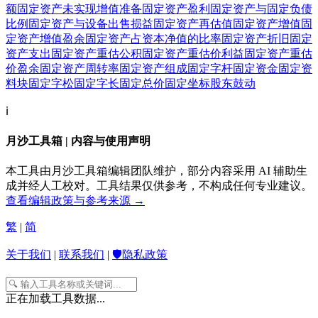
额
固定资产未实现增值准备
固定资产盈利
固定资产与固定负债
比例
固定资产与设备出售损益
固定资产再估值
固定资产增值
固
定资产增值盈余
固定资产占资本净值的比率
固定资产折旧
固定
资产支出
固定资产重估公积
固定资产重估价利益
固定资产重估
价盈余
固定资产周转率
固定资产组成
固定字杆
固定资金
固定资
料块
固定字松
固定字长
固定总价
固定坐标
股东
鼓动
ℹ️
月沙工具箱 | 内容与使用声明
本工具由月沙工具箱编辑团队维护，部分内容采用 AI 辅助生
成并经人工校对。工具结果仅供参考，不构成任何专业建议。
查看编辑政策与参考来源 →
繁
|
简
关于我们
|
联系我们
|
🛡️隐私政策
正在加载工具数据...