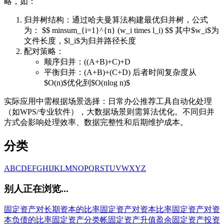
略，如：
归并树结构：通过哈夫曼算法构建最优归并树，公式
为： $$ minsum_{i=1}^{n} (w_i times l_i) $$ 其中$w_i$为
文件长度，$l_i$为归并路径长度
配对策略：
顺序归并：((A+B)+C)+D
平衡归并：(A+B)+(C+D) 后者时间复杂度从
$O(n)$优化到$O(nlog n)$
实际应用中需根据场景选择：日常办公推荐工具自动化处理
（如WPS/专业软件），大数据场景则需算法优化。不同归并
方式会影响处理效率、数据完整性和后期维护成本。
分类
A
B
C
D
E
F
G
H
I
J
K
L
M
N
O
P
Q
R
S
T
U
V
W
X
Y
Z
别人正在浏览...
固定资产对长期资本的比率
固定资产对资本比率
固定资产对资
本负债的比率
固定资产分类帐
固定资产升值盈余
固定资产投资