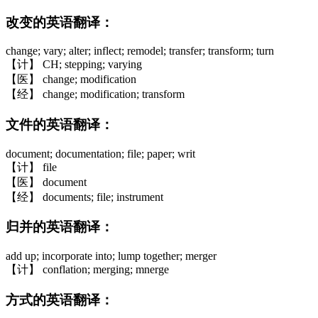
改变的英语翻译：
change; vary; alter; inflect; remodel; transfer; transform; turn
【计】 CH; stepping; varying
【医】 change; modification
【经】 change; modification; transform
文件的英语翻译：
document; documentation; file; paper; writ
【计】 file
【医】 document
【经】 documents; file; instrument
归并的英语翻译：
add up; incorporate into; lump together; merger
【计】 conflation; merging; mnerge
方式的英语翻译：