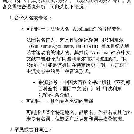
词典（如《牛津英汉汉英词典》、《现代汉语词典》等）。其
含义需结合语境分析，可能为以下情况：
音译人名或专名：
可能性一：法语人名 "Apollinaire" 的音译变体
法国著名诗人、艺术评论家纪尧姆·阿波利奈尔
（Guillaume Apollinaire, 1880-1918）是20世纪先锋
艺术运动的关键人物。其姓氏 "Apollinaire" 在中文
文献中普遍译为"阿波利奈尔"或"阿波里耐"。"阿
波纳耳"可能是该姓氏在特定历史时期、方言或非
主流文献中的另一种音译形式。
来源参考： 中国大百科全书出版社《不列颠
百科全书（国际中文版）》对"阿波利奈
尔"的词条介绍 。
可能性二：其他专有名词的音译
可能指代某个特定地名、品牌名、作品名或其他外
来专有名词，但缺乏广泛认知和词典收录依据。
罕见或古旧词汇：