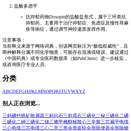
盐酸多虑平
抗抑郁药物Doxepin的盐酸盐形式，属于三环类抗
抑郁药。主要用于治疗抑郁症、焦虑症及慢性荨麻
疹等病症，通过调节神经递质发挥作用。
注意事项：
当前释义来源于网络词典，但该网页标注为“极低权威性”，且
两种解释分属不同化学物质，可能存在混淆或错误。建议通过
《中国药典》或专业医药数据库（如PubChem）进一步核实，
或咨询医疗专业人员。
分类
A
B
C
D
E
F
G
H
I
J
K
L
M
N
O
P
Q
R
S
T
U
V
W
X
Y
Z
别人正在浏览...
三斜磷钙铁矿
散屑器
三斜闪石
三斜霞石
三硒化二铋
三硒化二磷
三硒化二砷
三硒化二锑
三烯甲雌醇核
散心
三辛胺
三芯扁平电缆
三心电缆
三芯电缆
三心二意
三形
伞形齿轮
伞形除便器
伞形除鲠