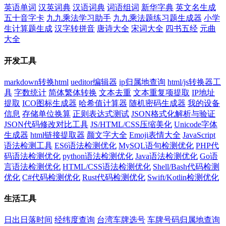
英语单词
汉英词典
汉语词典
词语组词
新华字典
英文名生成
五十音字卡
九九乘法学习助手
九九乘法题练习题生成器
小学
生计算题生成
汉字转拼音
唐诗大全
宋词大全
四书五经
元曲
大全
开发工具
markdown转换html
ueditor编辑器
ip归属地查询
html/js转换器工
具
字数统计
简体繁体转换
文本去重
文本重复项提取
IP地址
提取
ICO图标生成器
哈希值计算器
随机密码生成器
我的设备
信息
存储单位换算
正则表达式测试
JSON格式化解析与验证
JSON代码修改对比工具
JS/HTML/CSS压缩美化
Unicode字体
生成器
html链接提取器
颜文字大全
Emoji表情大全
JavaScript
语法检测工具
ES6语法检测优化
MySQL语句检测优化
PHP代
码语法检测优化
python语法检测优化
Java语法检测优化
Go语
言语法检测优化
HTML/CSS语法检测优化
Shell/Bash代码检测
优化
C#代码检测优化
Rust代码检测优化
Swift/Kotlin检测优化
生活工具
日出日落时间
经纬度查询
台湾车牌选号
车牌号码归属地查询