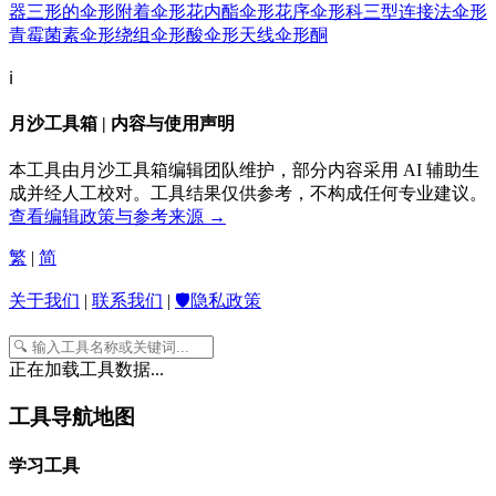
器
三形的
伞形附着
伞形花内酯
伞形花序
伞形科
三型连接法
伞形
青霉菌素
伞形绕组
伞形酸
伞形天线
伞形酮
ℹ️
月沙工具箱 | 内容与使用声明
本工具由月沙工具箱编辑团队维护，部分内容采用 AI 辅助生
成并经人工校对。工具结果仅供参考，不构成任何专业建议。
查看编辑政策与参考来源 →
繁
|
简
关于我们
|
联系我们
|
🛡️隐私政策
正在加载工具数据...
工具导航地图
学习工具