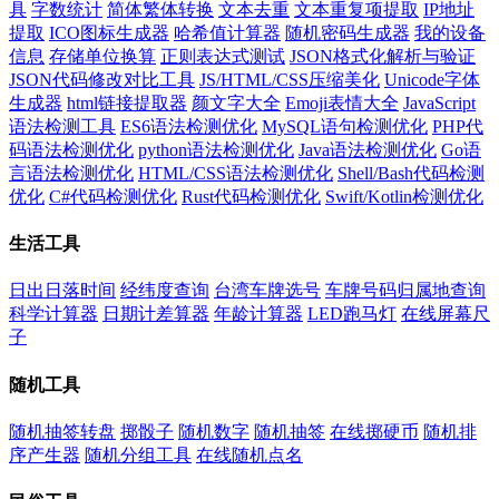
具
字数统计
简体繁体转换
文本去重
文本重复项提取
IP地址
提取
ICO图标生成器
哈希值计算器
随机密码生成器
我的设备
信息
存储单位换算
正则表达式测试
JSON格式化解析与验证
JSON代码修改对比工具
JS/HTML/CSS压缩美化
Unicode字体
生成器
html链接提取器
颜文字大全
Emoji表情大全
JavaScript
语法检测工具
ES6语法检测优化
MySQL语句检测优化
PHP代
码语法检测优化
python语法检测优化
Java语法检测优化
Go语
言语法检测优化
HTML/CSS语法检测优化
Shell/Bash代码检测
优化
C#代码检测优化
Rust代码检测优化
Swift/Kotlin检测优化
生活工具
日出日落时间
经纬度查询
台湾车牌选号
车牌号码归属地查询
科学计算器
日期计差算器
年龄计算器
LED跑马灯
在线屏幕尺
子
随机工具
随机抽签转盘
掷骰子
随机数字
随机抽签
在线掷硬币
随机排
序产生器
随机分组工具
在线随机点名