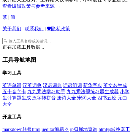
查看编辑政策与参考来源 →
繁
|
简
关于我们
|
联系我们
|
🛡️隐私政策
正在加载工具数据...
工具导航地图
学习工具
英语单词
汉英词典
汉语词典
词语组词
新华字典
英文名生成
五十音字卡
九九乘法学习助手
九九乘法题练习题生成器
小学
生计算题生成
汉字转拼音
唐诗大全
宋词大全
四书五经
元曲
大全
开发工具
markdown转换html
ueditor编辑器
ip归属地查询
html/js转换器工