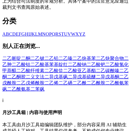
上为结合司法制度的常规分析。具体个案中的法官意见应通过
裁判文书查阅原始表述。
分类
A
B
C
D
E
F
G
H
I
J
K
L
M
N
O
P
Q
R
S
T
U
V
W
X
Y
Z
别人正在浏览...
二乙哌啶二酮
二乙铍
二乙铅
二乙嗪
二乙炔基苯
二乙炔聚合物
二
乙胂
二乙酸钴
二乙酸基苯基靛红
二乙酸钠
二乙酸钯
二乙酸氢化
甲萘醌
二乙酸纤维素
二乙酸盐
二乙酸亚乙基酯
二乙碳酰嗪
二乙
酮
二乙酮胶
二义文法
二异戊基砜
二异戊基硫醚
二异戊基酮
二乙
戊酰胺
二乙戊烯酰胺
二乙烯
二乙硒
二乙酰
二乙酰胺
二乙酰氨苯
砜
二乙酰氨基二苯砜
ℹ️
月沙工具箱 | 内容与使用声明
本工具由月沙工具箱编辑团队维护，部分内容采用 AI 辅助生
成并经人工校对。工具结果仅供参考，不构成任何专业建议。