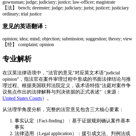
gownsman; judge; judiciary; justice; law-officer; magistrate
【法】 bench; deemster; judge; judiciary; jurist; justicer; justiciary
ordinary; trial justice
意见的英语翻译：
opinion; idea; mind; objection; submission; suggestion; theory; view
【经】 complaint; opinion
专业解析
在汉英法律语境中，"法官的意见"对应英文术语"judicial
opinion"，指法官在案件审理过程中形成的书面法律结论与推
理过程。根据美国联邦法院定义，该术语特指"法庭对案件争
议焦点作出的法律解释与判决依据的正式表述"（来源：
United States Courts
）。
从法理学角度分析，完整的法官意见包含三大核心要素：
事实认定（Fact-finding）：基于证据规则确认案件基本
事实
法律适用（Legal application）：援引成文法、判例法或