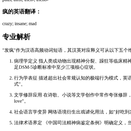
疯的英语翻译：
crazy; insane; mad
专业解析
"发疯"作为汉语高频动词短语，其汉英对应释义可从以下五个
病理学定义 指人类或动物出现精神分裂、躁狂等临床精神症状的状态
足DSM-5诊断标准中至少三项核心症状。
行为学表征 描述超出社会常规认知的极端行为模式，英语对应"ac
式"。
文学修辞应用 在诗歌、小说等文学创作中常作夸张修辞，对应"g
love"。
社会语言学变异 网络语境衍生出戏谑化用法，如"好吃到发疯
法律术语界定 《中国司法精神病鉴定条例》明确定义，当"发疯