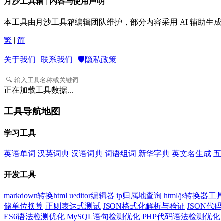
月沙工具箱 | 内容与使用声明
本工具由月沙工具箱编辑团队维护，部分内容采用 AI 辅助
繁
|
简
关于我们
|
联系我们
|
🛡️隐私政策
正在加载工具数据...
工具导航地图
学习工具
英语单词
汉英词典
汉语词典
词语组词
新华字典
英文名生成
五
开发工具
markdown转换html
ueditor编辑器
ip归属地查询
html/js转换器工
储单位换算
正则表达式测试
JSON格式化解析与验证
JSON
ES6语法检测优化
MySQL语句检测优化
PHP代码语法检测优化