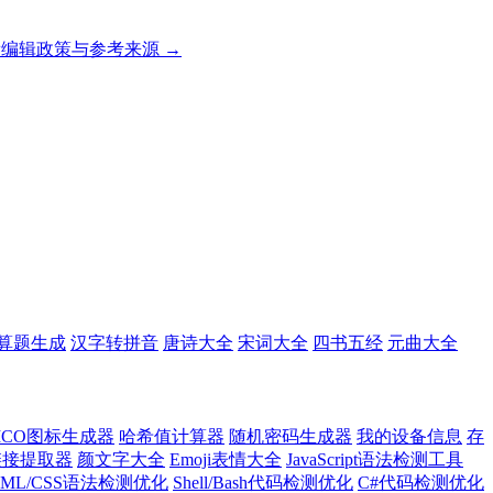
编辑政策与参考来源 →
算题生成
汉字转拼音
唐诗大全
宋词大全
四书五经
元曲大全
ICO图标生成器
哈希值计算器
随机密码生成器
我的设备信息
存
l链接提取器
颜文字大全
Emoji表情大全
JavaScript语法检测工具
TML/CSS语法检测优化
Shell/Bash代码检测优化
C#代码检测优化