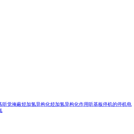
练
听觉掩蔽
烃加氢异构化
烃加氢异构化作用
听基板
停机的
停机电
氯