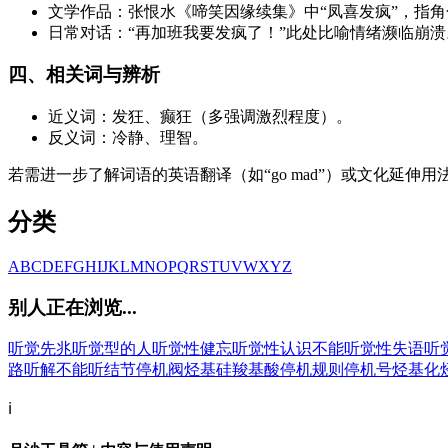
文学作品：张恨水《啼笑因缘续集》中“凤喜发疯”，指
日常对话：“再加班我要发疯了！”此处比喻情绪濒临崩溃
四、相关词与辨析
近义词：发狂、癫狂（多强调激烈程度）。
反义词：冷静、理智。
若需进一步了解词语的英语翻译（如“go mad”）或文化延伸
分类
A
B
C
D
E
F
G
H
I
J
K
L
M
N
O
P
Q
R
S
T
U
V
W
X
Y
Z
别人正在浏览...
听觉先兆
听觉型的人
听觉性健忘
听觉性认识不能
听觉性失语
听
路
听解不能
听结节
停机阀
烃基硅羧基酸
停机规则
停机号
烃基化
ℹ️