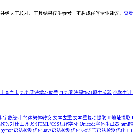
生成并经人工校对。工具结果仅供参考，不构成任何专业建议。
查看
十音字卡
九九乘法学习助手
九九乘法题练习题生成器
小学生计
具
字数统计
简体繁体转换
文本去重
文本重复项提取
IP地址提取
代码修改对比工具
JS/HTML/CSS压缩美化
Unicode字体生成器
htm
python语法检测优化
Java语法检测优化
Go语言语法检测优化
H