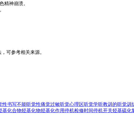
角色精神崩溃。
。
用法，可参考相关来源。
觉性书写不能
听觉性痛觉过敏
听觉心理区
听觉学
听教训的
听觉训
烃基化合物
烃基化物
烃基化作用
停机检修时间
停机开关
烃基硫化